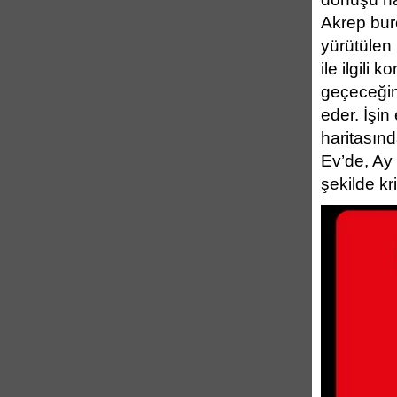
Akrep burc
yürütülen k
ile ilgili
geçeceğin
eder. İşin
haritasın
Ev’de, Ay 
şekilde kr