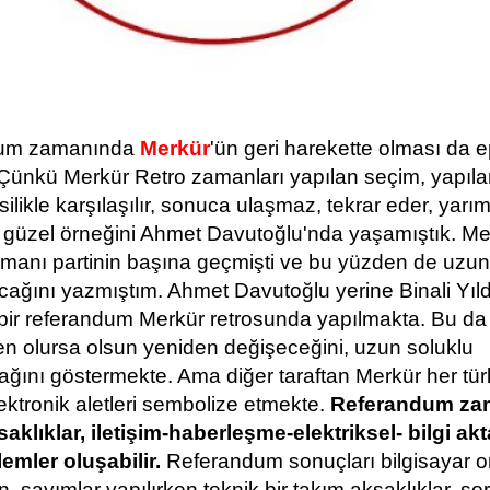
um zamanında
Merkür
'ün geri harekette olması da e
 Çünkü Merkür Retro zamanları yapılan seçim, yapılan
silikle karşılaşılır, sonuca ulaşmaz, tekrar eder, yarım 
güzel örneğini Ahmet Davutoğlu'nda yaşamıştık. Me
amanı partinin başına geçmişti ve bu yüzden de uzun
ağını yazmıştım. Ahmet Davutoğlu yerine Binali Yıldı
 bir referandum Merkür retrosunda yapılmakta. Bu d
n olursa olsun yeniden değişeceğini, uzun soluklu
ını göstermekte. Ama diğer taraftan Merkür her türlü
lektronik aletleri sembolize etmekte.
Referandum za
saklıklar, iletişim-haberleşme-elektriksel- bilgi ak
lemler oluşabilir.
Referandum sonuçları bilgisayar o
en, sayımlar yapılırken teknik bir takım aksaklıklar, so