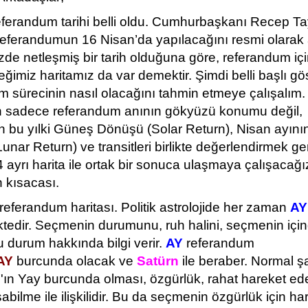
eferandum tarihi belli oldu. Cumhurbaşkanı Recep Ta
eferandumun 16 Nisan’da yapılacağını resmi olarak a
izde netleşmiş bir tarih olduğuna göre, referandum içi
ğimiz haritamız da var demektir. Şimdi belli başlı gö
 sürecinin nasıl olacağını tahmin etmeye çalışalım. 
n sadece referandum anının gökyüzü konumu değil,
in bu yılki Güneş Dönüşü (Solar Return), Nisan ayını
nar Return) ve transitleri birlikte değerlendirmek ge
 ayrı harita ile ortak bir sonuca ulaşmaya çalışacağız
 kısacası.
referandum haritası. Politik astrolojide her zaman
AY
tedir. Seçmenin durumunu, ruh halini, seçmenin içi
 durum hakkında bilgi verir.
AY
referandum
AY
burcunda olacak ve
Satürn
ile beraber. Normal şa
Y'ın Yay burcunda olması, özgürlük, rahat hareket ed
aşabilme ile ilişkilidir. Bu da seçmenin özgürlük için h