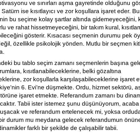
ivasyonu ve sınırları aşma gayretinde olduğunu göst
Satürn ise kısıtlayıcı ve zor koşullara işaret eder. Bu
in bu seçime kolay şartlar altında gidemeyeceğini, 
lu ve rahat hissetmeyeceğini, bir takım kural, kısıtla
bileceğini gösterir. Kısacası seçmenin durumu pek ö
eğil, özellikle psikolojik yönden. Mutlu bir seçmen kit
a.
eki bu tablo seçim zamanı seçmenlerin başına gel
rumlara, kısıtlanabileceklerine, belki gözaltına
eklerine, zor koşullarla karşılaşabileceklerine işaret 
iye'nin 6. Evi’ne düşmekte. Ordu, hizmet sektörü, as
ktörüne işaret etmekte. Referandum zamanı bu dinam
caktır. Tabii ister istemez şunu düşünüyorum, acaba
uşacak ve referandum ertelenecek mi, yoksa orduda
bir durum mu meydana gelecek referandumun önün
namikler farklı bir şekilde de çalışabilir tabii.