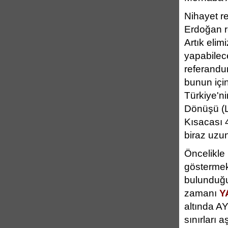
Nihayet r
Erdoğan r
Artık elim
yapabilece
referandum
bunun içi
Türkiye'n
Dönüşü (Lu
Kısacası 4
biraz uzun
Öncelikle 
göstermek
bulunduğu
zamanı
Y
altında A
sınırları 