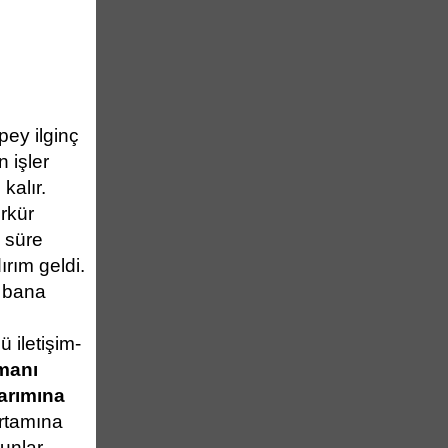
pey ilginç
 işler
kalır.
rkür
 süre
rım geldi.
a bana
 iletişim-
manı
tarımına
rtamına
runlar