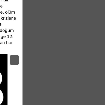
de
kle, ölüm
krizlerle
t
n doğum
rge 12.
kın her