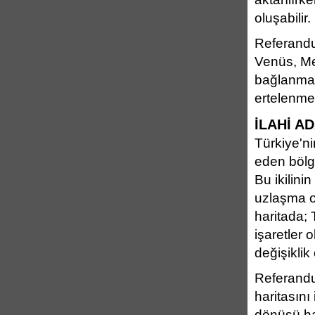
oluşabilir.
Referandu
Venüs, Mer
bağlanmam
ertelenmes
İLAHİ A
Türkiye'ni
eden bölg
Bu ikilinin
uzlaşma o
haritada; 
işaretler
değişiklik
Referandu
haritasını
dönüşü ha