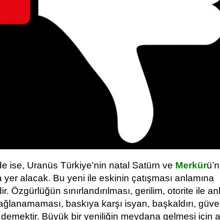
de ise, Uranüs Türkiye'nin natal Satürn ve
Merkür
ü’
 yer alacak. Bu yeni ile eskinin çatışması anlamına
r. Özgürlüğün sınırlandırılması, gerilim, otorite ile a
ağlanamaması, baskıya karşı isyan, başkaldırı, güve
demektir. Büyük bir yeniliğin meydana gelmesi için a