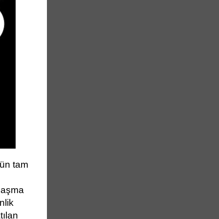
nün tam
nlaşma
nlik
tılan