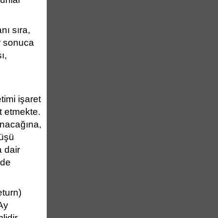
ı sıra,
ir sonuca
ı,
timi işaret
t etmekte.
anacağına,
nüşü
 dair
nde
turn)
Ay
idir.