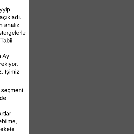
yyip
çıkladı.
n analiz
stergelerle
Tabii
n Ay
rekiyor.
. İşimiz
seçmeni
nde
rtlar
ebilme,
arekete