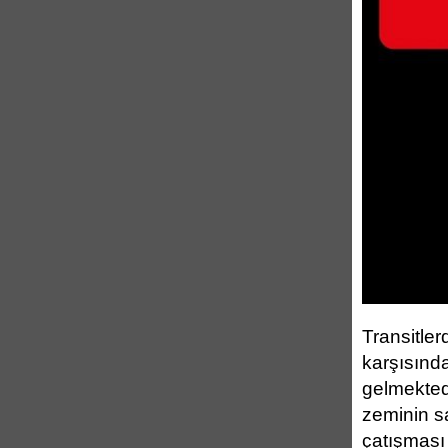
Transitler
karşısında
gelmektedi
zeminin s
çatışması 