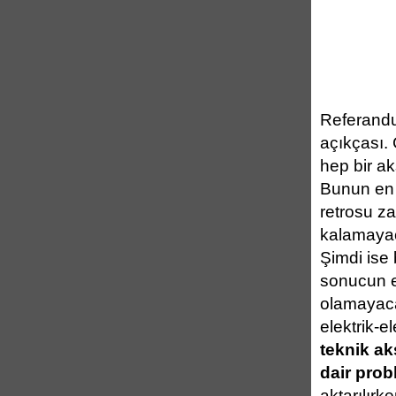
Referand
açıkçası.
hep bir ak
Bunun en 
retrosu z
kalamayac
Şimdi ise
sonucun e
olamayacağ
elektrik-e
teknik ak
dair prob
aktarılırk