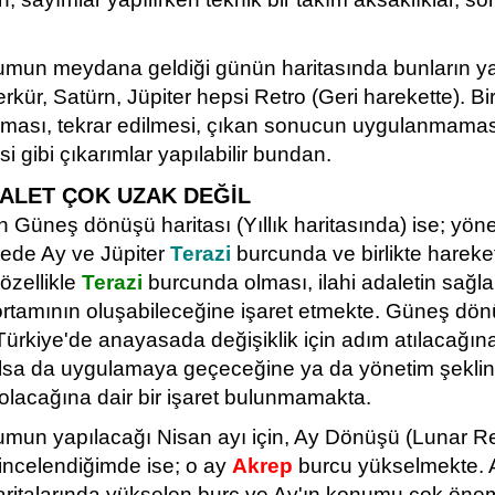
mun meydana geldiği günün haritasında bunların yan
kür, Satürn, Jüpiter hepsi Retro (Geri harekette). B
ası, tekrar edilmesi, çıkan sonucun uygulanmamas
i gibi çıkarımlar yapılabilir bundan.
DALET ÇOK UZAK DEĞİL
n Güneş dönüşü haritası (Yıllık haritasında) ise; yöne
ede Ay ve Jüpiter
Terazi
burcunda ve birlikte hareke
 özellikle
Terazi
burcunda olması, ilahi adaletin sağl
rtamının oluşabileceğine işaret etmekte. Güneş dö
Türkiye'de anayasada değişiklik için adım atılacağına
 olsa da uygulamaya geçeceğine ya da yönetim şekli
 olacağına dair bir işaret bulunmamakta.
mun yapılacağı Nisan ayı için, Ay Dönüşü (Lunar Re
 incelendiğimde ise; o ay
Akrep
burcu yükselmekte. 
ritalarında yükselen burç ve Ay'ın konumu çok öneml