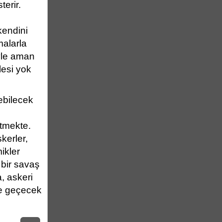
erir.
kendini
malarla
yle aman
lesi yok
ebilecek
etmekte.
kerler,
ikler
 bir savaş
, askeri
e geçecek