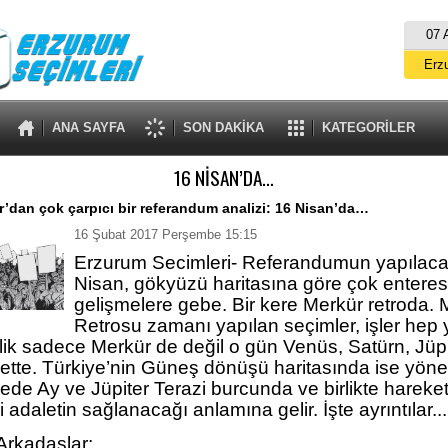
07 
Erz
Er
ANA SAYFA
SON DAKİKA
KATEGORİLER
A
16 NİSAN’DA…
İs
’dan çok çarpıcı bir referandum analizi: 16 Nisan’da…
B
16 Şubat 2017 Perşembe 15:15
Erzurum Secimleri- Referandumun yapılaca
Nisan, gökyüzü haritasına göre çok entere
gelişmelere gebe. Bir kere Merkür retroda. 
Retrosu zamanı yapılan seçimler, işler hep 
elik sadece Merkür de değil o gün Venüs, Satürn, Jüp
ette. Türkiye’nin Güneş dönüşü haritasında ise yönet
ede Ay ve Jüpiter Terazi burcunda ve birlikte hareke
i adaletin sağlanacağı anlamına gelir. İşte ayrıntılar...
rkadaşlar;