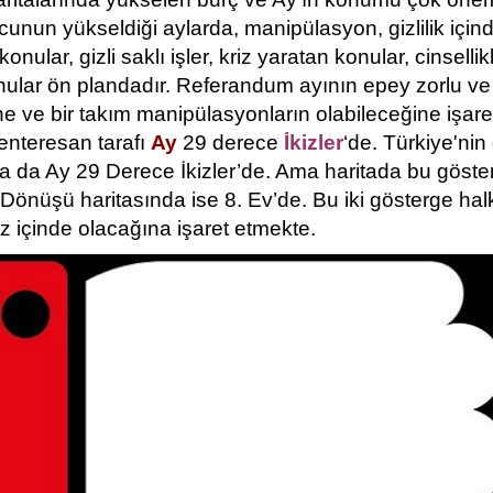
unun yükseldiği aylarda, manipülasyon, gizlilik için
onular, gizli saklı işler, kriz yaratan konular, cinselli
 konular ön plandadır. Referandum ayının epey zorlu ve 
e ve bir takım manipülasyonların olabileceğine işare
 enteresan tarafı
Ay
29 derece
İkizler
‘de. Türkiye'ni
da da Ay 29 Derece İkizler’de. Ama haritada bu göste
Dönüşü haritasında ise 8. Ev’de. Bu iki gösterge hal
iz içinde olacağına işaret etmekte.