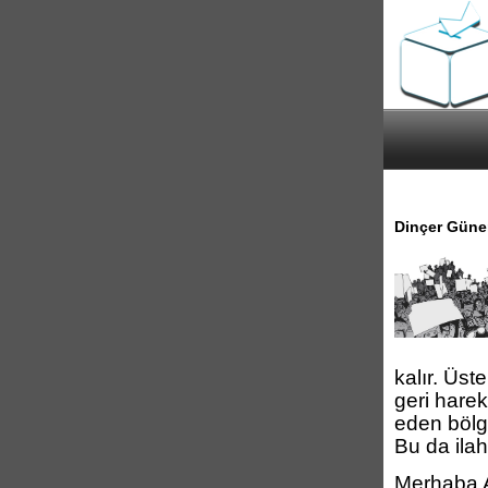
Dinçer Güner
kalır. Üst
geri harek
eden bölg
Bu da ilah
Merhaba A