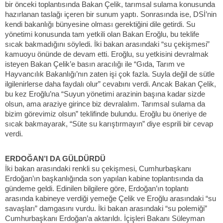
bir önceki toplantısında Bakan Çelik, tarımsal sulama konusunda
hazırlanan taslağı içeren bir sunum yaptı. Sonrasında ise, DSİ’nin
kendi bakanlığı bünyesine olması gerektiğini dile getirdi. Su
yönetimi konusunda tam yetkili olan Bakan Eroğlu, bu teklife
sıcak bakmadığını söyledi. İki bakan arasındaki “su çekişmesi”
kamuoyu önünde de devam etti. Eroğlu, su yetkisini devralmak
isteyen Bakan Çelik’e basın aracılığı ile “Gıda, Tarım ve
Hayvancılık Bakanlığı’nın zaten işi çok fazla. Suyla değil de sütle
ilgilenirlerse daha faydalı olur” cevabını verdi. Ancak Bakan Çelik,
bu kez Eroğlu’na “Suyun yönetimi arazinin başına kadar sizde
olsun, ama araziye girince biz devralalım. Tarımsal sulama da
bizim görevimiz olsun” teklifinde bulundu. Eroğlu bu öneriye de
sıcak bakmayarak, “Süte su karıştırmayın” diye esprili bir cevap
verdi.
ERDOĞAN’I DA GÜLDÜRDÜ
İki bakan arasındaki renkli su çekişmesi, Cumhurbaşkanı
Erdoğan’ın başkanlığında son yapılan kabine toplantısında da
gündeme geldi. Edinilen bilgilere göre, Erdoğan’ın toplantı
arasında kabineye verdiği yemeğe Çelik ve Eroğlu arasındaki “su
savaşları” damgasını vurdu. İki bakan arasındaki “su polemiği”
Cumhurbaşkanı Erdoğan’a aktarıldı. İçişleri Bakanı Süleyman