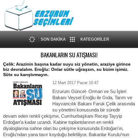
SON DAKİKA
KATEGORİLER
BAKANLARIN SU ATIŞMASI!
Çelik: Arazinin başına kadar suyu siz yönetin, araziye girince
biz devralalım. Eroğlu: Onlar sütle uğraşsın, su bizim işimiz.
Süte su karıştırmayın.
12 Mart 2017 Pazar 10:47
Erzurum Güncel- Orman ve Su İşleri
Bakanı Veysel Eroğlu ile Gıda, Tarım ve
Hayvancılık Bakanı Faruk Çelik arasında
su yönetimi konusunda bir süredir
devam eden renkli çekişme, Cumhurbaşkanı Recep Tayyip
Erdoğan’a kadar uzandı. Kabine toplantılarının en renkli
diyaloglarına sahne olan bu çekişme konusunda Erdoğan’ın,
Eroğlu’ndan yana tavır koyduğu belirtiliyor. Bakanlar Kurulu’nun