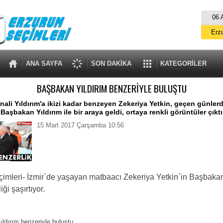
06 
Erz
Er
ANA SAYFA
SON DAKİKA
KATEGORİLER
A
BAŞBAKAN YILDIRIM BENZERİYLE BULUŞTU
İs
ali Yıldırım'a ikizi kadar benzeyen Zekeriya Yetkin, geçen günlerde
Başbakan Yıldırım ile bir araya geldi, ortaya renkli görüntüler çıktı
B
15 Mart 2017 Çarşamba 10:56
imleri- İzmir`de yaşayan matbaacı Zekeriya Yetkin`in Başbakan 
ği şaşırtıyor.