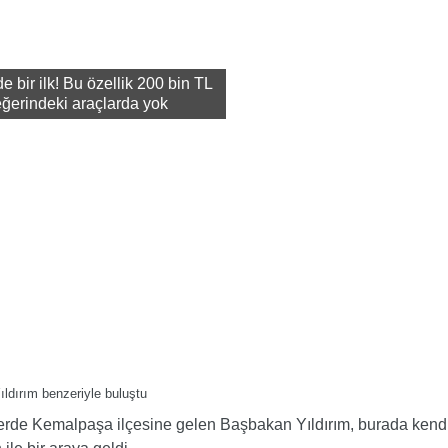
e bir ilk! Bu özellik 200 bin TL
ğerindeki araçlarda yok
rde Kemalpaşa ilçesine gelen Başbakan Yıldırım, burada kendi