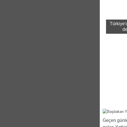
Türkiye'd
de
Geçen günle