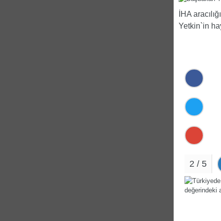
İHA aracılığ
Yetkin`in ha
2 / 5