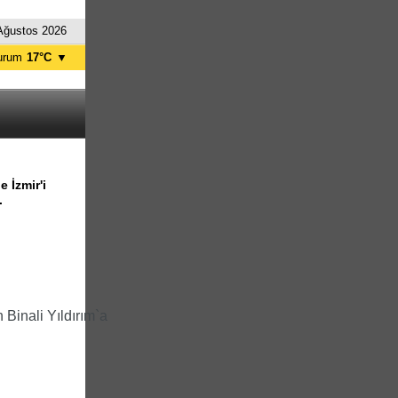
Ağustos 2026
urum
17°C
▼
zincan
17°C
Ağrı
16°C
nkara
21°C
tanbul
23°C
İzmir
26°C
 İzmir'i
.
ingöl
19°C
Muş
17°C
Binali Yıldırım`a