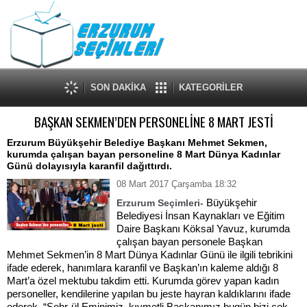
SON DAKİKA
KATEGORİLER
BAŞKAN SEKMEN’DEN PERSONELİNE 8 MART JESTİ
Erzurum Büyükşehir Belediye Başkanı Mehmet Sekmen,
kurumda çalışan bayan personeline 8 Mart Dünya Kadınlar
Günü dolayısıyla karanfil dağıttırdı.
08 Mart 2017 Çarşamba 18:32
Büyükşehir
Erzurum Seçimleri-
Belediyesi İnsan Kaynakları ve Eğitim
Daire Başkanı Köksal Yavuz, kurumda
çalışan bayan personele Başkan
Mehmet Sekmen’in 8 Mart Dünya Kadınlar Günü ile ilgili tebrikini
ifade ederek, hanımlara karanfil ve Başkan’ın kaleme aldığı 8
Mart’a özel mektubu takdim etti. Kurumda görev yapan kadın
personeller, kendilerine yapılan bu jeste hayran kaldıklarını ifade
ederek, “Şehr-ül Eminimiz, kıymetli Başkanımız bugün bizi çok