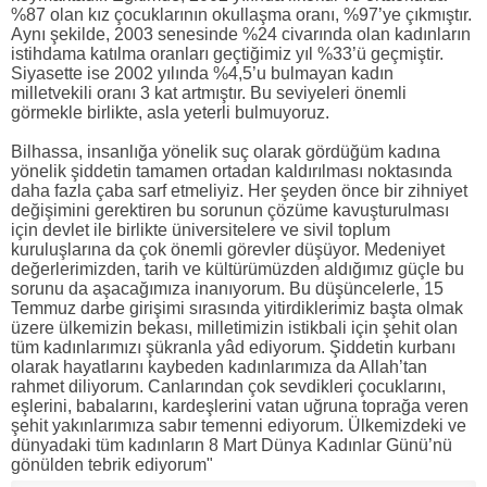
%87 olan kız çocuklarının okullaşma oranı, %97’ye çıkmıştır.
Aynı şekilde, 2003 senesinde %24 civarında olan kadınların
istihdama katılma oranları geçtiğimiz yıl %33’ü geçmiştir.
Siyasette ise 2002 yılında %4,5’u bulmayan kadın
milletvekili oranı 3 kat artmıştır. Bu seviyeleri önemli
görmekle birlikte, asla yeterli bulmuyoruz.
Bilhassa, insanlığa yönelik suç olarak gördüğüm kadına
yönelik şiddetin tamamen ortadan kaldırılması noktasında
daha fazla çaba sarf etmeliyiz. Her şeyden önce bir zihniyet
değişimini gerektiren bu sorunun çözüme kavuşturulması
için devlet ile birlikte üniversitelere ve sivil toplum
kuruluşlarına da çok önemli görevler düşüyor. Medeniyet
değerlerimizden, tarih ve kültürümüzden aldığımız güçle bu
sorunu da aşacağımıza inanıyorum. Bu düşüncelerle, 15
Temmuz darbe girişimi sırasında yitirdiklerimiz başta olmak
üzere ülkemizin bekası, milletimizin istikbali için şehit olan
tüm kadınlarımızı şükranla yâd ediyorum. Şiddetin kurbanı
olarak hayatlarını kaybeden kadınlarımıza da Allah’tan
rahmet diliyorum. Canlarından çok sevdikleri çocuklarını,
eşlerini, babalarını, kardeşlerini vatan uğruna toprağa veren
şehit yakınlarımıza sabır temenni ediyorum. Ülkemizdeki ve
dünyadaki tüm kadınların 8 Mart Dünya Kadınlar Günü’nü
gönülden tebrik ediyorum"