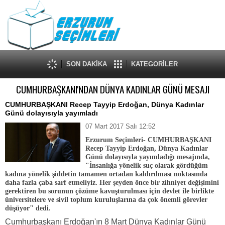
SON DAKİKA
KATEGORİLER
CUMHURBAŞKANI'NDAN DÜNYA KADINLAR GÜNÜ MESAJI
CUMHURBAŞKANI Recep Tayyip Erdoğan, Dünya Kadınlar
Günü dolayısıyla yayımladı
07 Mart 2017 Salı 12:52
Erzurum Seçimleri- CUMHURBAŞKANI
Recep Tayyip Erdoğan, Dünya Kadınlar
Günü dolayısıyla yayımladığı mesajında,
"İnsanlığa yönelik suç olarak gördüğüm
kadına yönelik şiddetin tamamen ortadan kaldırılması noktasında
daha fazla çaba sarf etmeliyiz. Her şeyden önce bir zihniyet değişimini
gerektiren bu sorunun çözüme kavuşturulması için devlet ile birlikte
üniversitelere ve sivil toplum kuruluşlarına da çok önemli görevler
düşüyor" dedi.
Cumhurbaşkanı Erdoğan'ın 8 Mart Dünya Kadınlar Günü