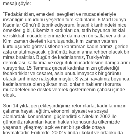
mesajı şöyle:
"Fedakârlıkları, emekleri, sevgileri ve mücadeleleriyle
insanlığın umudunu yeşerten tüm kadınların, 8 Mart Dünya
Kadınlar Günü’nü tebrik ediyorum. İnsanlık tarihindeki nice
örnekleri gibi, ülkemizin kadınları da, tarih boyunca istiklal
ve istikbal mücadelelerimizde daima en ön safta yer aldılar.
Kimi zaman devletin kuruluşunda, kimi zaman vatanın
kurtuluşunda görev üstlenen kahraman kadınlarımız, geride
asla unutulmayacak, günümüz kadınlarına rehber olacak bir
miras bıraktılar. Bugün de kadınlarımız, Türkiye’nin
demokrasi, kalkınma ve özgürlük mücadelesine damgalarını
vuruyorlar. 15 Temmuz gecesi kadınlarımızın gösterdiği
fedakarlıklar ve cesaret, asla unutulmayacak bir görüntü
olarak tarihimize nakşolunmuştur. Siyasi hayatımız boyunca,
kadınlarımıza olan şükranımızı, onların haklarını koruma
mücadelelerine destek vererek göstermenin çabası içinde
olduk.
Son 14 yılda gerçekleştirdiğimiz reformlarla, kadınlarımızın
çalışma hayatı, eğitim, ekonomi, siyaset ve sosyal
alanlardaki konumlarını güçlendirdik. Nitekim 2002 ile
günümüz rakamları kadın hakları konusunda ülkemizde
yaşanan iyileşmeyi açık ve net bir şekilde ortaya
koymaktadır. Eğitimde, 2002 yılında ilkokul ve ortaokulda