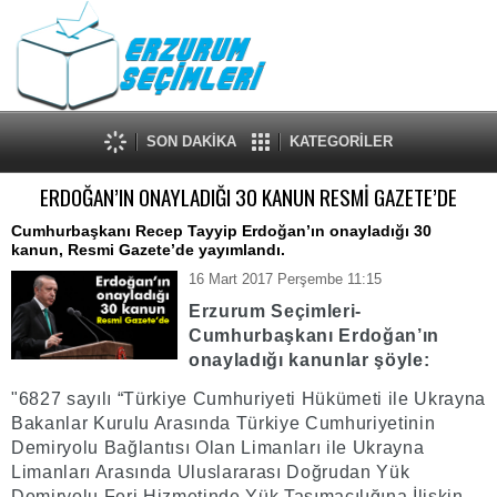
SON DAKİKA
KATEGORİLER
ERDOĞAN’IN ONAYLADIĞI 30 KANUN RESMİ GAZETE’DE
Cumhurbaşkanı Recep Tayyip Erdoğan’ın onayladığı 30
kanun, Resmi Gazete’de yayımlandı.
16 Mart 2017 Perşembe 11:15
Erzurum Seçimleri-
Cumhurbaşkanı Erdoğan’ın
onayladığı kanunlar şöyle:
"6827 sayılı “Türkiye Cumhuriyeti Hükümeti ile Ukrayna
Bakanlar Kurulu Arasında Türkiye Cumhuriyetinin
Demiryolu Bağlantısı Olan Limanları ile Ukrayna
Limanları Arasında Uluslararası Doğrudan Yük
Demiryolu Feri Hizmetinde Yük Taşımacılığına İlişkin