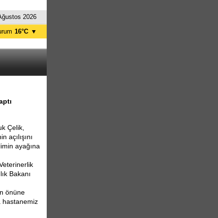
Ağustos 2026
urum
16°C
▼
zincan
16°C
Ağrı
18°C
nkara
18°C
tanbul
23°C
İzmir
27°C
aptı
ingöl
19°C
Muş
15°C
k Çelik,
n açılışını
ilimin ayağına
eterinerlik
lık Bakanı
ın önüne
a hastanemiz