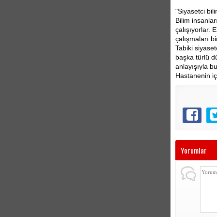
"Siyasetci bi
Bilim insanla
çalışıyorlar. 
çalışmaları b
Tabiki siyase
başka türlü d
anlayışıyla b
Hastanenin iç
Yorumlar