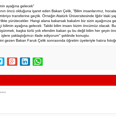
limin ayağına gelecek"
rının öncü olduğuna işaret eden Bakan Çelik, "Bilim insanlarımız, hocal
Embriyo transferine geçtik. Örneğin Atatürk Üniversitesinde Iğdır’daki ya
irlikte yürütecekler. Hangi alana bakarsak bakalım biz sizin ayağınıza ge
tçi bilimin ayağına gelecek. Tabiki bilim insanı bizim öncümüz olacak. B
üşünmek, başka türlü yok efendim bakan şu bu değil bilim her şeyin ön
u işlere yaklaştığımızı ifade ediyorum" şeklinde konuştu.
ini gezen Bakan Faruk Çelik sonrasında öğretim üyeleriyle hatıra fotoğraf