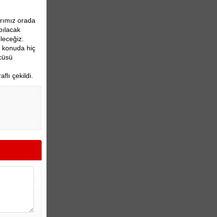
arımız orada
pılacak
leceğiz.
u konuda hiç
cüsü
lı çekildi.