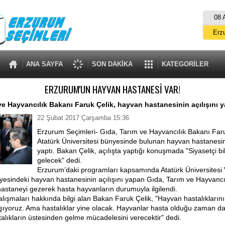
08 
Erz
Er
ANA SAYFA
SON DAKİKA
KATEGORİLER
A
ERZURUM'UN HAYVAN HASTANESİ VAR!
İs
ve Hayvancılık Bakanı Faruk Çelik, hayvan hastanesinin açılışını y
B
22 Şubat 2017 Çarşamba 15:36
Erzurum Seçimleri- Gıda, Tarım ve Hayvancılık Bakanı Faru
Atatürk Üniversitesi bünyesinde bulunan hayvan hastanesini
yaptı. Bakan Çelik, açılışta yaptığı konuşmada "Siyasetçi b
gelecek" dedi.
Erzurum’daki programları kapsamında Atatürk Üniversitesi V
yesindeki hayvan hastanesinin açılışını yapan Gıda, Tarım ve Hayvancı
hastaneyi gezerek hasta hayvanların durumuyla ilgilendi.
lışmaları hakkında bilgi alan Bakan Faruk Çelik, "Hayvan hastalıkların
şıyoruz. Ama hastalıklar yine olacak. Hayvanlar hasta olduğu zaman d
alıkların üstesinden gelme mücadelesini verecektir" dedi.