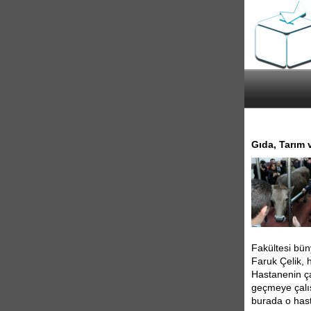
Gıda, Tarım 
Fakültesi bün
Faruk Çelik, 
Hastanenin ça
geçmeye çalı
burada o hast