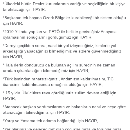
*Ülkedeki bütün Devlet kurumlarının varlığı ve seçiciliğinin bir kişiye
bırakılacağı için HAYIR,
*Başkanın tek başına Özerk Bölgeler kurabileceği bir sistem olduğu
için HAYIR,
*2010 Yılında yapılan ve FETÖ ile birlikte geçirdiğiniz Anayasa
oylamasının sonuçlarını gördüğümüz için HAYIR,
*Dereyi geçtikten sonra, nasıl bir yol izleyeceğiniz, kimlerle yol
arkadaşlığı yapacağınızı bilmediğimiz ve sizlere güvenmediğimiz
için HAYIR,
*Hala derin dondurucu da bulunan açılım sürecinin ne zaman
oradan çıkarılacağını bilemediğimiz için HAYIR,
*Türk isminden rahatsızlığınızı, Andımızın kaldırılmasını, T.C.
ibaresinin kaldırılmasında emeğiniz olduğu için HAYIR,
* 15 yıldır Ülkücülere reva gördüğünüz zulüm devam ettiği için
HAYIR,
*Atanacak başkan yardımcılarının ve bakanların nasıl ve neye göre
atanacağını bilmediğimiz için HAYIR,
*Yargı ve Yasama tek adama bağlandığı için HAYIR,
*Yarınlarımız ve geleceğimiz olan çocuklarımıza ve torunlarımıza