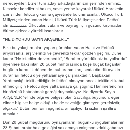
neredeydiler. Bizler tüm aday arkadaşlarımızın şerrinden eminiz.
Kimseler kendilerini hakim, savcı yerine koyarak Ülkücü Hareketin
içerisinden fetöcü çıkarma gayretinde bulunmasınlar. Ülkücü Türk
Milliyetçisinden Vatan Haini, Ülkücü Türk Milliyetçisinden Fetöcü
olmazzzzzzz. Ülkücüler, vatanı ve bayrağı için gözünü kırpmadan
ölüme gidecek yürekli insanlardır.
"NE DiYORDU SAYIN AKŞENER..."
Bize bu yakıştırmaları yapan güruhlar, Vatan Haini ve Fetöcü
arıyorsanız, arşivlerinizi ve çevrenizi tekrar gözden geçirin. Düne
kadar “Ne istediler de vermedik”, “Beraber yürüdük biz bu yollar da”
diyenlere baksınlar. 28 Şubat muhtırasında köşe buçak kaçanlar,
bugün o karanlık dönemde muhtıranın karşısında dimdik ayakta
duranları fetöcü diye yaftalamaya çalışmaktadır. Başbakan
Yardımcılığı teklif edildiğinde fetöcü olmayan ancak teklifinizi kabul
etmediği için Fetöcü diye yaftalamaya çalıştığınız Hanımefendinin
bir sözünü hatırlatmak gereği duymaktayız. Ne diyordu Sayın
AKŞENER “elinde bilgi ve belgesi olan Savcılığa buyursun, eğer
elinde bilgi ve belge olduğu halde savcılığa gitmeyen şerefsizdir,
alçaktır.” Bütün bunların ışığında, anlaşılıyor ki sizlerin işi iftira
atmaktır.
Dün 28 Şubat mağdurunu oynayanların, bugünkü uygulamalarının
28 Şubatı aratır hale geldiğini saklamaya çalışmanızdaki çabanızı