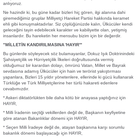
anlıyoruz.
Ne hazindir ki, bu güne kadar bizleri hiç gören, ilgi alanına dahi
giremediğimiz gruplar Milliyetçi Hareket Partisi hakkında keramet
ehli gibi konuşmaktadırlar. Siz çöplüğünüzde kalın, Ülkücüler kendi
geleceğini tayin edebilecek karakter ve kabiliyette olan, yetişmiş
insanlardır. Bu hareketin her mensubu bizim için bir değerdir.
"MİLLETİN KANDIRILMASINA 'HAYIR'"
Bu günlerde söyleyecek söz bulamayanlar, Dokuz Işık Doktrinindeki
Şahsiyetçilik ve Hürriyetçilik İlkeleri doğrultusunda vermiş
olduğumuz bir karardan dolayı, ömrünü Vatan, Millet ve Bayrak
sevdasına adamış Ülkücüler için hain ve terörist yakıştırması
yapanlara, Bizleri 15 yıldır yönetenlere, ellerinde ki gücü kullanarak
Türklüğe ve Türk Milliyetçilerine her türlü hakareti edenlere
cevabımızdır.
* Askeri diktatörlükten bile daha kötü bir anayasa yaptığınız için
HAYIR,
* Milli İradenin seçtiği vekillerden değil de, Başkanın keyfiyetine
göre atanan Bakanlıklar dönemi için HAYIR,
* Seçen Milli İradeye değil de, atayan başkanına karşı sorumlu
bakanlık dönemi başlayacağı için HAYIR,