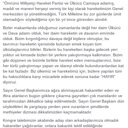
“Ömrünü Milliyetçi Hareket Partisi ve Ülkücü Camiaya adamış,
maddi ve manevi herşeyi vermiş bir kişi olarak hareketimizin Genel
merkezden iyi yönetilmediğini, Türk Milletine bu zor günlerde ümit
olamadığını söylediğimiz için bir yıl önce görevden alındık.
Bizler makamlarda olduğumuz zamanlarda değil her daim Ülkücü
ve Dava adamı olduk, her daim hareketin ve davanın emrinde
olduk. Bizim kırgınlığımız davaya değil kişilere olmuştur, bu
tavrımızı hareketin içerisinde bulunan emek koyan tüm
ülküdaşlarımız bilirler. Bizlerin bu hareketten başka gidecek yeri
yoktur ve kimsede bizleri bir yerlere yakıştırmaya kalkmasın. Bizim
gibi düşünen ve bizimle birlikte hareket eden mensuplarımız, bize
her türlü yakıştırmayı yapan ve idareyi elinde bulunduranlardan kat
be kat fazladır. Biz ülkemiz ve hareketimiz için, bizlere yapılan tüm
bu haksızlıklara karşı mücadele ederek sonuna kadar “HAYIR”
diyoruz.
Sayın Genel Başkanımıza ağza alınmayacak hakaretler eden ve
iftira atanların bugün göklere çıkarma gayretleri çok manidardır ve
tarafımızdan dikkatlice takip edilmektedir. Sayın Genel Başkanı dün
söyledikleri ile yargılayıp yerden yere vuranların şimdilerde
methiyeler dizmesi dikkatimizden kaçmamaktadır.
Kongre talebimizin akabinde aday olan arkadaşlarımıza olmadık
hakaretler yağdıranlar, onlara bakanlık teklif edildiğinde