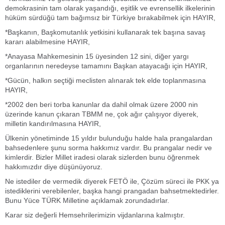
demokrasinin tam olarak yaşandığı, eşitlik ve evrensellik ilkelerinin
hüküm sürdüğü tam bağımsız bir Türkiye bırakabilmek için HAYIR,
*Başkanın, Başkomutanlık yetkisini kullanarak tek başına savaş
kararı alabilmesine HAYIR,
*Anayasa Mahkemesinin 15 üyesinden 12 sini, diğer yargı
organlarının neredeyse tamamını Başkan atayacağı için HAYIR,
*Gücün, halkın seçtiği meclisten alınarak tek elde toplanmasına
HAYIR,
*2002 den beri torba kanunlar da dahil olmak üzere 2000 nin
üzerinde kanun çıkaran TBMM ne, çok ağır çalışıyor diyerek,
milletin kandırılmasına HAYIR,
Ülkenin yönetiminde 15 yıldır bulunduğu halde hala prangalardan
bahsedenlere şunu sorma hakkımız vardır. Bu prangalar nedir ve
kimlerdir. Bizler Millet iradesi olarak sizlerden bunu öğrenmek
hakkımızdır diye düşünüyoruz.
Ne istediler de vermedik diyerek FETÖ ile, Çözüm süreci ile PKK ya
istediklerini verebilenler, başka hangi prangadan bahsetmektedirler.
Bunu Yüce TÜRK Milletine açıklamak zorundadırlar.
Karar siz değerli Hemsehrilerimizin vijdanlarına kalmıştır.