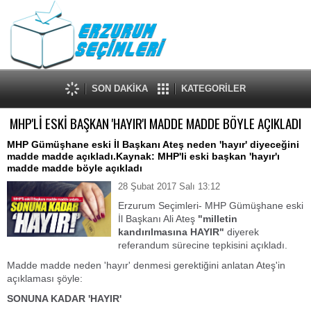
SON DAKİKA
KATEGORİLER
MHP'Lİ ESKİ BAŞKAN 'HAYIR'I MADDE MADDE BÖYLE AÇIKLADI
MHP Gümüşhane eski İl Başkanı Ateş neden 'hayır' diyeceğini
madde madde açıkladı.Kaynak: MHP'li eski başkan 'hayır'ı
madde madde böyle açıkladı
28 Şubat 2017 Salı 13:12
Erzurum Seçimleri- MHP Gümüşhane eski
İl Başkanı Ali Ateş
"milletin
kandırılmasına HAYIR"
diyerek
referandum sürecine tepkisini açıkladı.
Madde madde neden 'hayır' denmesi gerektiğini anlatan Ateş'in
açıklaması şöyle:
SONUNA KADAR 'HAYIR'