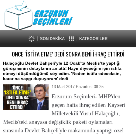
SON DAKİKA
KATEGORİLER
ÖNCE ‘İSTİFA ETME’ DEDİ SONRA BENİ İHRAÇ ETTİRDİ
Halaçoğlu Devlet Bahçeli’yle 12 Ocak’ta Meclis’te yaptığı
görüşmenin detaylarını anlattı: Hayır diyeceğim için istifa
etmeyi düşündüğümü söyledim. ‘Neden istifa edeceksin,
kararına saygı duyuyorum’ dedi
13 Mart 2017 Pazartesi 08:25
Erzurum Seçimleri- MHP'den
geçen hafta ihraç edilen Kayseri
Milletvekili Yusuf Halaçoğlu,
Meclis'teki anayasa değişiklik paketi oylamaları
sırasında Devlet Bahçeli'yle makamında yaptığı özel