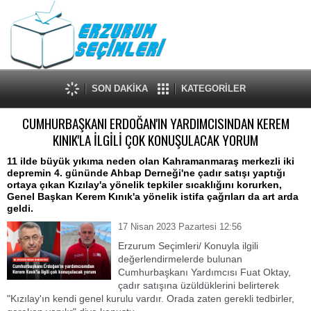
SON DAKİKA
KATEGORİLER
CUMHURBAŞKANI ERDOĞAN'IN YARDIMCISINDAN KEREM
KINIK'LA İLGİLİ ÇOK KONUŞULACAK YORUM
11 ilde büyük yıkıma neden olan Kahramanmaraş merkezli iki
depremin 4. gününde Ahbap Derneği'ne çadır satışı yaptığı
ortaya çıkan Kızılay'a yönelik tepkiler sıcaklığını korurken,
Genel Başkan Kerem Kınık'a yönelik istifa çağrıları da art arda
geldi.
17 Nisan 2023 Pazartesi 12:56
Erzurum Seçimleri/ Konuyla ilgili
değerlendirmelerde bulunan
Cumhurbaşkanı Yardımcısı Fuat Oktay,
çadır satışına üzüldüklerini belirterek
"Kızılay'ın kendi genel kurulu vardır. Orada zaten gerekli tedbirler,