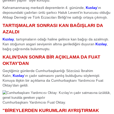
gereken yapılır" diye konuştu.
Kahramanmaraş merkezli depremlerin 4. gününde,
Kızılay
'ın
deposundaki çadırları ünlü şarkıcı Haluk Levent'in kurucusu olduğu
Ahbap Derneği ve Türk Eczacıları Birliği'ne sattığı ortaya çıkmıştı.
TARTIŞMALAR SONRASI KAN BAĞIŞLARI DA
AZALDI
Kızılay
, tartışmaların odağı haline gelince kan bağışı da azalmıştı.
Kan stoğunun asgari seviyenin altına gerilediğini duyuran
Kızılay
,
bağış çağrısında bulunmuştu.
KALIN'DAN SONRA BİR AÇIKLAMA DA FUAT
OKTAY'DAN
Geçtiğimiz günlerde Cumhurbaşkanlığı Sözcüsü İbrahim
Kalın,
Kızılay
'ın çadır satmasını yanlış bulduğunu söylemişti.
Konuya ilişkin bir açıklama da Cumhurbaşkanı Yardımcısı Fuat
Oktay'dan geldi.
Cumhurbaşkanı Yardımcısı Fuat Oktay.
"BİREYLERDEN KURUMLARI AYRIŞTIRMAK