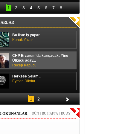
lal Erdoğan hedefi 
Başbakan ile 
12’den vurdu
ayakkabı boyacısı 
1
2
3
4
5
6
7
8
arasında güldüren 
diyalog
ZARLAR
Bu liste iş yapar
Konuk Yazar
CHP Erzurum'da karışacak: Yine
Ülkücü aday...
Recep Kapucu
Herkese Selam...
Eymen Dikdur
Merhaba,
1
2
Durmuş Duran
K OKUNANLAR
DÜN
|
BU HAFTA
|
BU AY