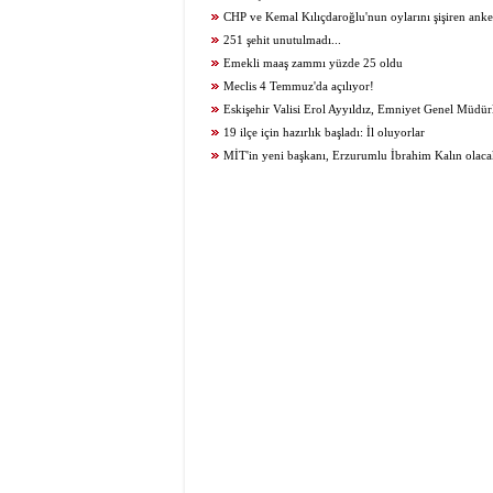
CHP ve Kemal Kılıçdaroğlu'nun oylarını şişiren anke
251 şehit unutulmadı...
Emekli maaş zammı yüzde 25 oldu
Meclis 4 Temmuz'da açılıyor!
Eskişehir Valisi Erol Ayyıldız, Emniyet Genel Müdür
getirildi
19 ilçe için hazırlık başladı: İl oluyorlar
MİT'in yeni başkanı, Erzurumlu İbrahim Kalın olac