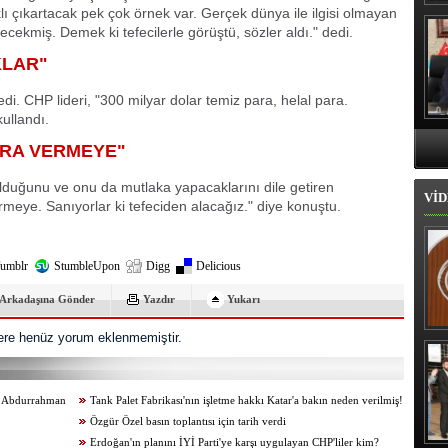
aklı çıkartacak pek çok örnek var. Gerçek dünya ile ilgisi olmayan
Hı
recekmiş. Demek ki tefecilerle görüştü, sözler aldı." dedi.
KLAR"
i. CHP lideri, "300 milyar dolar temiz para, helal para.
kullandı.
ARA VERMEYE"
olduğunu ve onu da mutlaka yapacaklarını dile getiren
VİD
ermeye. Sanıyorlar ki tefeciden alacağız." diye konuştu.
umblr
StumbleUpon
Digg
Delicious
Arkadaşına Gönder
Yazdır
Yukarı
re henüz yorum eklenmemiştir.
İl
r, Abdurrahman
Tank Palet Fabrikası'nın işletme hakkı Katar'a bakın neden verilmiş!
Özgür Özel basın toplantısı için tarih verdi
Erdoğan'ın planını İYİ Parti'ye karşı uygulayan CHP'liler kim?