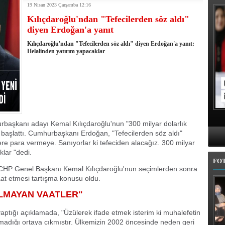
19 Nisan 2023 Çarşamba 12:16
kullandı
Kılıçdaroğlu'ndan "Tefecilerden söz aldı"
erel Seçim Seçim Sonuçları
diyen Erdoğan'a yanıt
elerini açıkladı
rojem şehri Mehmet Sekmen'den kurtarmak!
Kılıçdaroğlu'ndan "Tefecilerden söz aldı" diyen Erdoğan'a yanıt:
 belediye meclis üyesi adaylarında
Helalinden yatırım yapacaklar
l'da 11 ilçe adayı daha belli oldu
iye adayı Aykut Erdoğdu oldu
'den istifa etti
 seçim tamamlandı: Erzurum'da 4 ilçede sandığa gidildi
hurbaşkanı adayı Kemal Kılıçdaroğlu'nun "300 milyar dolarlık
yı başlattı. Cumhurbaşkanı Erdoğan, "Tefecilerden söz aldı"
lere para vermeye. Sanıyorlar ki tefeciden alacağız. 300 milyar
klar "dedi.
FO
ve CHP Genel Başkanı Kemal Kılıçdaroğlu'nun seçimlerden sonra
aat etmesi tartışma konusu oldu.
OLMAYAN VAATLER"
ığı açıklamada, "Üzülerek ifade etmek isterim ki muhalefetin
lmadığı ortaya çıkmıştır. Ülkemizin 2002 öncesinde neden geri