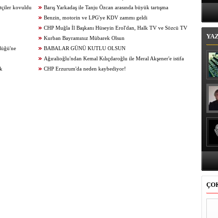
Bi
tçiler kovuldu
Barış Yarkadaş ile Tanju Özcan arasında büyük tartışma
Benzin, motorin ve LPG'ye KDV zammı geldi
CHP Muğla İl Başkanı Hüseyin Erol'dan, Halk TV ve Sözcü TV
YA
itirafı
Kurban Bayramınız Mübarek Olsun
lüğü'ne
BABALAR GÜNÜ KUTLU OLSUN
Ağıralioğlu'ndan Kemal Kılıçdaroğlu ile Meral Akşener'e istifa
ak
çağrısı
CHP Erzurum'da neden kaybediyor!
ÇO