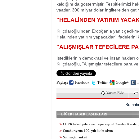
kaldığını da göstermiştir. Tespitlerimizi h
vaatler. 300 milyar dolar İngiltere'den geti
"HELALİNDEN YATIRIM YACA
Kılıçdaroğlu'ndan Erdoğan'a yanıt gecikmed
Helalinden yatırım yapacaklar" ifadelerini 
"ALIŞMIŞLAR TEFECİLERE P
İstediklerinin demokrasi ve insan hakları 
Kılıçdaroğlu, "Alışmışlar tefecilere para v
Paylaş:
Facebook
Twitter
Google+
T
Yorum Ekle
Bu habe
DİĞER HABER BAŞLIKLARI
CHP'li belediyelere yeni operasyon! Zeydan Karala
Tutdere ve Ahmet Şahin gözaltında
Cumhuriyetin 100. yılı kutlu olsun
Son seçim anketi