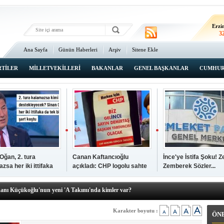
Erz
2
Erzi
3
Ana Sayfa
Günün Haberleri
Arşiv
Sitene Ekle
2
An
3
RTİLER
MİLLETVEKİLLERİ
BAKANLAR
GENEL BAŞKANLAR
CUMHUR
İsta
2
Oğan, 2. tura
Canan Kaftancıoğlu
İnce'ye İstifa Şoku! Z
zsa her iki ittifaka
açıkladı: CHP logolu sahte
Zemberek Sözler...
şkanı Ali Öğdük, mazbatasını aldı…
tek şartını sundu
broşürleri AKP'liler
elere yeni operasyon! Zeydan Karalar, Abdurrahman Tutdere ve Ahmet
bastırmış
kanı Küçükoğlu'nun yeni 'A Takımı'nda kimler var?
den Tarihi günde, tarihi açılış
kanlar anketi açıklandı!
Karakter boyutu :
ÖN
sı Zafer Tarıkdaroğlu, oyunu memleketinde kullandı