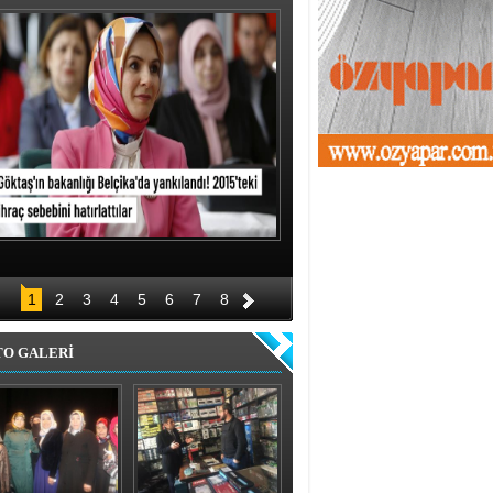
1
2
3
4
5
6
7
8
TO GALERİ