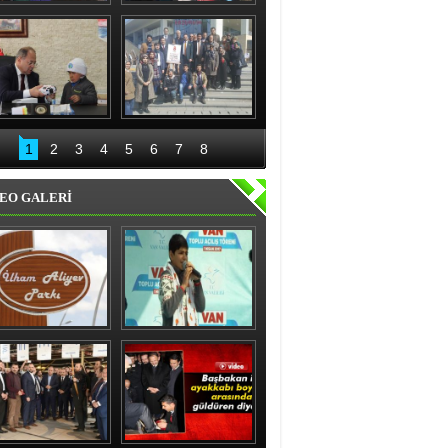
nıslı kadınlardan 
Recep Aydın ve ekibi 
'evet' sözü
geceli gündüzlü 
çalışıyor
Bakan Akdağ 
Palandöken İlçe 
Oltu’da
Başkanlığından 15 
1
2
3
4
5
6
7
8
Temmuz kahraman 
kadınlar sergisi
EO GALERİ
ham Aliyev Parkı 
Vanlı çocuk gülme 
Törenle Açıldı
krizine soktu