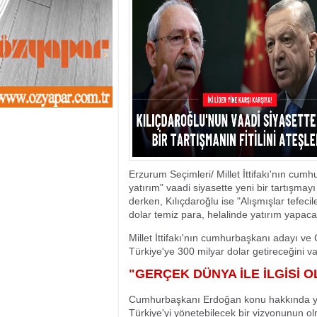
13:01
- Sekmen oyunu 
12:46
- Erzurum 2019 Y
11:33
- Canan Uçar proj
11:27
- Uçar: Çılgın p
11:02
- AK Parti'de sıra
10:54
- CHP'nin İstanbu
10:20
- CHP'nin Ümran
10:13
- Gürsel Tekin CHP
13:42
- DEM Parti'de ön
Erzurum Seçimleri/ Millet İttifakı'nın cum
yatırım" vaadi siyasette yeni bir tartışma
derken, Kılıçdaroğlu ise "Alışmışlar tefeci
dolar temiz para, helalinde yatırım yapaca
Millet İttifakı'nın cumhurbaşkanı adayı 
Türkiye'ye 300 milyar dolar getireceğini v
"GERÇEK DÜNYA İLE İLGİSİ 
Cumhurbaşkanı Erdoğan konu hakkında yapt
Türkiye'yi yönetebilecek bir vizyonunun o