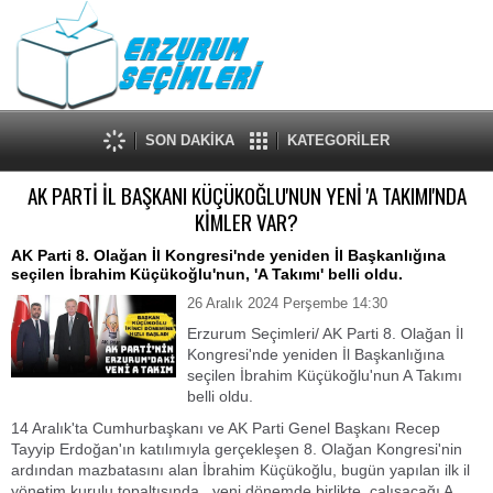
SON DAKİKA
KATEGORİLER
AK PARTİ İL BAŞKANI KÜÇÜKOĞLU'NUN YENİ 'A TAKIMI'NDA
KİMLER VAR?
AK Parti 8. Olağan İl Kongresi'nde yeniden İl Başkanlığına
seçilen İbrahim Küçükoğlu'nun, 'A Takımı' belli oldu.
26 Aralık 2024 Perşembe 14:30
Erzurum Seçimleri/ AK Parti 8. Olağan İl
Kongresi'nde yeniden İl Başkanlığına
seçilen İbrahim Küçükoğlu'nun A Takımı
belli oldu.
14 Aralık'ta Cumhurbaşkanı ve AK Parti Genel Başkanı Recep
Tayyip Erdoğan'ın katılımıyla gerçekleşen 8. Olağan Kongresi'nin
ardından mazbatasını alan İbrahim Küçükoğlu, bugün yapılan ilk il
yönetim kurulu topaltısında, yeni dönemde birlikte çalışacağı A