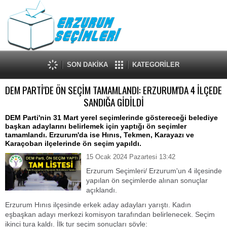
SON DAKİKA
KATEGORİLER
DEM PARTİ'DE ÖN SEÇİM TAMAMLANDI: ERZURUM'DA 4 İLÇEDE
SANDIĞA GİDİLDİ
DEM Parti'nin 31 Mart yerel seçimlerinde göstereceği belediye
başkan adaylarını belirlemek için yaptığı ön seçimler
tamamlandı. Erzurum'da ise Hınıs, Tekmen, Karayazı ve
Karaçoban ilçelerinde ön seçim yapıldı.
15 Ocak 2024 Pazartesi 13:42
Erzurum Seçimleri/ Erzurum'un 4 ilçesinde
yapılan ön seçimlerde alınan sonuçlar
açıklandı.
Erzurum Hınıs ilçesinde erkek aday adayları yarıştı. Kadın
eşbaşkan adayı merkezi komisyon tarafından belirlenecek. Seçim
ikinci tura kaldı. İlk tur seçim sonuçları şöyle: