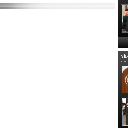
Hı
VİD
İl