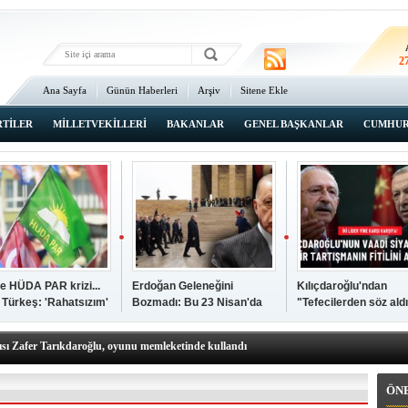
Erzi
3
2
An
3
Ana Sayfa
Günün Haberleri
Arşiv
Sitene Ekle
İsta
2
RTİLER
MİLLETVEKİLLERİ
BAKANLAR
GENEL BAŞKANLAR
CUMHUR
şkanı Ali Öğdük, mazbatasını aldı…
elere yeni operasyon! Zeydan Karalar, Abdurrahman Tutdere ve Ahmet
kanı Küçükoğlu'nun yeni 'A Takımı'nda kimler var?
e HÜDA PAR krizi...
Erdoğan Geleneğini
Kılıçdaroğlu'ndan
den Tarihi günde, tarihi açılış
 Türkeş: 'Rahatsızım'
Bozmadı: Bu 23 Nisan'da
"Tefecilerden söz ald
kanlar anketi açıklandı!
da Anıtkabir'de yok
diyen Erdoğan'a yanı
sı Zafer Tarıkdaroğlu, oyunu memleketinde kullandı
kullandı
erel Seçim Seçim Sonuçları
elerini açıkladı
ÖN