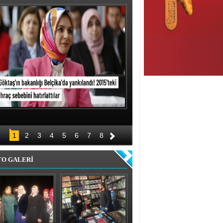
1
2
3
4
5
6
7
8
TO GALERİ