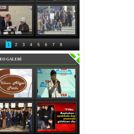
nıslı kadınlardan 
Recep Aydın ve ekibi 
'evet' sözü
geceli gündüzlü 
çalışıyor
Bakan Akdağ 
Palandöken İlçe 
Oltu’da
Başkanlığından 15 
1
2
3
4
5
6
7
8
Temmuz kahraman 
kadınlar sergisi
EO GALERİ
ham Aliyev Parkı 
Vanlı çocuk gülme 
Törenle Açıldı
krizine soktu