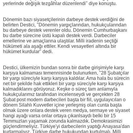
yerlerinde değişik tezgâhlar düzenlendi" diye konuştu.
Dönemin bazı siyasetçilerinin darbeye destek verdiğini de
belirten Destici, "Dönemin yargıçlarından, hukukçularından
bu darbeye destek verenler oldu. Dönemin Cumhurbaşkanı
bu darbe sürecine üstü kapalı destek verdi. Darbeciler
emellerine ve amaçlarına ulaştılar. Milli iradenin seçtiği
hükümeti ala aşağı ettiler. Kendi vesayetleri altında bir
hükümet kurdular" dedi.
Destici, ülkemizin bundan sonra bir darbe girişimiyle karşı
karşıya kalmaması temennisinde bulunurken, "28 Şubatçılar
bir yargı süreciyle karşı karşıya kaldılar. Ama hala bu sürecin
net bir şekilde hak ettikleri bir yargı süreciyle karşı karşıya
kalmadıklarını görüyoruz. Keşke o süreç tam anlamıyla
hukukçularımız tarafından incelenseydi ve gerçekten 28
Şubat post modern darbecileri başta bir fiil, uygulayıcıları o
dönem Silahlı Kuvvetler içine yerleşmiş olan cunta başta
olmak üzere onlara destek veren medya, sermaye ve siyaset
hangi ayağı varsa onlar ortaya çıkarılsaydı belki bir 15
Temmuzları yaşamak zorunda kalmazdık. Demokrasimizi
güçlendirmeliyiz. Türkiye'yi darbecilerin yaptığı Anayasa'dan
kurtarmalıyız. Türkiye darbe hukukundan kurtulmalı. Milli