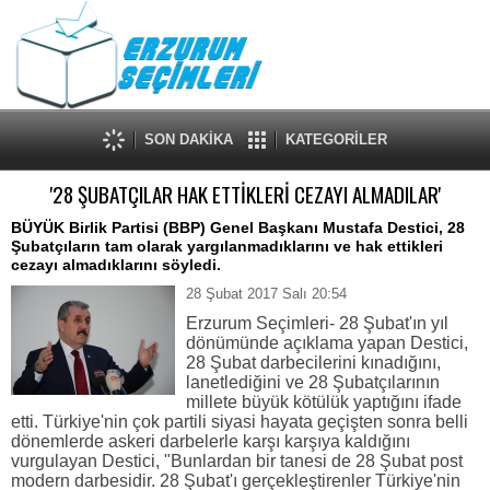
SON DAKİKA
KATEGORİLER
'28 ŞUBATÇILAR HAK ETTİKLERİ CEZAYI ALMADILAR'
BÜYÜK Birlik Partisi (BBP) Genel Başkanı Mustafa Destici, 28
Şubatçıların tam olarak yargılanmadıklarını ve hak ettikleri
cezayı almadıklarını söyledi.
28 Şubat 2017 Salı 20:54
Erzurum Seçimleri- 28 Şubat'ın yıl
dönümünde açıklama yapan Destici,
28 Şubat darbecilerini kınadığını,
lanetlediğini ve 28 Şubatçılarının
millete büyük kötülük yaptığını ifade
etti. Türkiye'nin çok partili siyasi hayata geçişten sonra belli
dönemlerde askeri darbelerle karşı karşıya kaldığını
vurgulayan Destici, "Bunlardan bir tanesi de 28 Şubat post
modern darbesidir. 28 Şubat'ı gerçekleştirenler Türkiye'nin