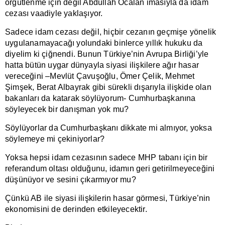
örgütlenme için değil Abdullah Öcalan imasıyla da idam
cezası vaadiyle yaklaşıyor.
Sadece idam cezası değil, hiçbir cezanın geçmişe yönelik
uygulanamayacağı yolundaki binlerce yıllık hukuku da
diyelim ki çiğnendi. Bunun Türkiye’nin Avrupa Birliği’yle
hatta bütün uygar dünyayla siyasi ilişkilere ağır hasar
vereceğini –Mevlüt Çavuşoğlu, Ömer Çelik, Mehmet
Şimşek, Berat Albayrak gibi sürekli dışarıyla ilişkide olan
bakanları da katarak söylüyorum- Cumhurbaşkanına
söyleyecek bir danışman yok mu?
Söylüyorlar da Cumhurbaşkanı dikkate mi almıyor, yoksa
söylemeye mi çekiniyorlar?
Yoksa hepsi idam cezasının sadece MHP tabanı için bir
referandum oltası olduğunu, idamın geri getirilmeyeceğini
düşünüyor ve sesini çıkarmıyor mu?
Çünkü AB ile siyasi ilişkilerin hasar görmesi, Türkiye’nin
ekonomisini de derinden etkileyecektir.