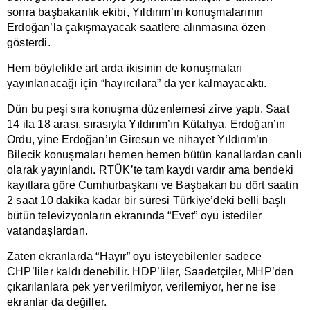
sonra başbakanlık ekibi, Yıldırım’ın konuşmalarının
Erdoğan’la çakışmayacak saatlere alınmasına özen
gösterdi.
Hem böylelikle art arda ikisinin de konuşmaları
yayınlanacağı için “hayırcılara” da yer kalmayacaktı.
Dün bu peşi sıra konuşma düzenlemesi zirve yaptı. Saat
14 ila 18 arası, sırasıyla Yıldırım’ın Kütahya, Erdoğan’ın
Ordu, yine Erdoğan’ın Giresun ve nihayet Yıldırım’ın
Bilecik konuşmaları hemen hemen bütün kanallardan canlı
olarak yayınlandı. RTÜK’te tam kaydı vardır ama bendeki
kayıtlara göre Cumhurbaşkanı ve Başbakan bu dört saatin
2 saat 10 dakika kadar bir süresi Türkiye’deki belli başlı
bütün televizyonların ekranında “Evet” oyu istediler
vatandaşlardan.
Zaten ekranlarda “Hayır” oyu isteyebilenler sadece
CHP’liler kaldı denebilir. HDP’liler, Saadetçiler, MHP’den
çıkarılanlara pek yer verilmiyor, verilemiyor, her ne ise
ekranlar da değiller.