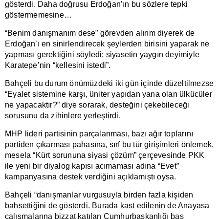
gösterdi. Daha doğrusu Erdoğan’ın bu sözlere tepki
göstermemesine…
“Benim danışmanım dese” görevden alırım diyerek de
Erdoğan’ı en sinirlendirecek şeylerden birisini yaparak ne
yapması gerektiğini söyledi; siyasetin yaygın deyimiyle
Karatepe’nin “kellesini istedi”.
Bahçeli bu durum önümüzdeki iki gün içinde düzeltilmezse
“Eyalet sistemine karşı, üniter yapıdan yana olan ülkücüler
ne yapacaktır?” diye sorarak, desteğini çekebileceği
sorusunu da zihinlere yerleştirdi.
MHP lideri partisinin parçalanması, bazı ağır toplarını
partiden çıkarması pahasına, sırf bu tür girişimleri önlemek,
mesela “Kürt sorununa siyasi çözüm” çerçevesinde PKK
ile yeni bir diyalog kapısı acımaması adına “Evet”
kampanyasına destek verdiğini açıklamıştı oysa.
Bahçeli “danışmanlar vurgusuyla birden fazla kişiden
bahsettiğini de gösterdi. Burada kast edilenin de Anayasa
çalışmalarına bizzat katılan Cumhurbaşkanlığı baş