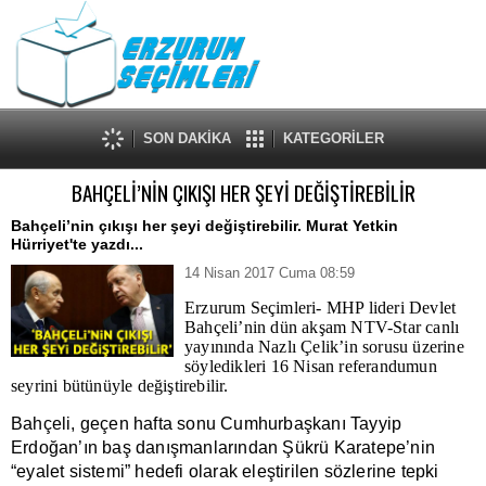
SON DAKİKA
KATEGORİLER
BAHÇELİ’NİN ÇIKIŞI HER ŞEYİ DEĞİŞTİREBİLİR
Bahçeli’nin çıkışı her şeyi değiştirebilir. Murat Yetkin
Hürriyet'te yazdı...
14 Nisan 2017 Cuma 08:59
Erzurum Seçimleri- MHP lideri Devlet
Bahçeli’nin dün akşam NTV-Star canlı
yayınında Nazlı Çelik’in sorusu üzerine
söyledikleri 16 Nisan referandumun
seyrini bütünüyle değiştirebilir.
Bahçeli, geçen hafta sonu Cumhurbaşkanı Tayyip
Erdoğan’ın baş danışmanlarından Şükrü Karatepe’nin
“eyalet sistemi” hedefi olarak eleştirilen sözlerine tepki