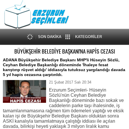
SON DAKİKA
KATEGORİLER
BÜYÜKŞEHİR BELEDİYE BAŞKANI'NA HAPİS CEZASI
ADANA Büyükşehir Belediye Başkanı MHP'li Hüseyin Sözlü,
Ceyhan Belediye Başkanlığı döneminde 'İhaleye fesat
karıştırıp rüşvet aldığı' iddiasıyla tutuksuz yargılandığı davada
5 yıl hapis cezasına çarptırıldı.
21 Şubat 2017 Salı 20:34
Erzurum Seçimleri- Hüseyin
Sözlü'nün Ceyhan Belediye
Başkanlığı döneminde bazı sokak ve
caddelerin parke taşı ihalesinde, iş
tamamlanmamasına rağmen tüm ödemeleri yaptığı ve eksik
kalan işi de Büyükşehir Belediye Başkanı olduktan sonra
ASKİ kanalıyla tamamlatmaya çalıştığı iddiası ile açılan
davada, bilirkişi heyeti yaklaşık 3 milyon liralık kamu