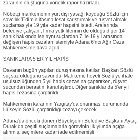
zararının oluştuğuna yönelik rapor hazırladı.
Nöbetçi mahkemenin yurt dışı yasağı koyduğu Sözlü için
savcılık 'Edimin ifasına fesat karıştırmak ve rüşvet almak'
suçlamasıyla 19 yıla kadar hapsini istedi. Aralarında
belediye çalışanı, firma yetkililerinin de olduğu diğer 14
sanık hakkında ise aynı suçlardan 7 ile 19 yıl arasında
değişen hapis cezaları istemiyle Adana 6'ncı Ağır Ceza
Mahkemesi'ne dava açıldı.
SANIKLARA 5'ER YIL HAPİS
Davanın bugün yapılan duruşmasına katılan Başkan Sözlü
suçsuz olduğunu savundu. Mahkeme heyeti Sözlü'ye ihale
usulsüzlüğünden 5 yıl hapis cezasına çaptırırken, rüşvet
suçundan beraatını kararlaştırdı. Diğer sanıklar da 5'er yıl
hapis cezasına çarptırıldı.
Mahkemenin kararının Yargıtay'da onanması durumunda
Hüseyin Sözlü çarptırıldığı cezayı çekecek.
Adana'da önceki dönem Büyükşehir Belediye Başkanı Aytaç
Durak da çeşitli suçlamalarla görevinin ilk yılında açığa
alınmış, seçimlere kadar iade edilmemişti.