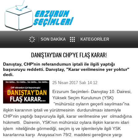
SON DAKİKA
KATEGORİLER
DANIŞTAY'DAN CHP'YE FLAŞ KARAR!
Danıştay, CHP'nin referandumun iptali ile ilgili yaptığı
başvuruyu reddetti. Danıştay, "Karar verilmesine yer yoktur"
dedi.
25 Nisan 2017 Salı 14:12
Erzurum Seçimleri- Danıştay 10. Dairesi,
Yüksek Seçim Kurulunun (YSK)
"mühürsüz oyların geçerli sayılması"na
ilişkin kararının iptali ve yürütmesinin durdurulması istemiyle
CHP'nin yaptığı başvuruyla ilgili, karar verilmesine yer olmadığına
hükmetti. Dairenin, YSK'nın mühürsüz oylara ilişkin kararını idari
işlem niteliğinde görmediği, seçim iş ve işlemleriyle ilgili YSK
kararlarına karşı Anayasa'nın 79/2. maddesi gereğince yargı