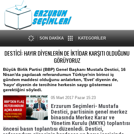
SON DAKİKA
KATEGORİLER
DESTİCİ: HAYIR DİYENLERİN DE İKTİDAR KARŞITI OLDUĞUNU
GÖRÜYORUZ
Büyük Birlik Partisi (BBP) Genel Başkanı Mustafa Destici, 16
Nisan'da yapılacak referandumun Türkiye'nin birinci iç
gündem maddesi olduğunu anlatırken, 'Evet' diyenin de,
'hayır' diyenin de tercihine herkesin saygı göstermesi
gerektiğini söyledi.
05 Mart 2017 Pazar 15:23
Erzurum Seçimleri- Mustafa
Destici, partisinin genel merkez
binasında Merkez Karar ve
Yönetim Kurulu (MKYK) toplantısı
öncesi basın toplantısı düzenledi. Destici,