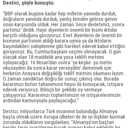
Destici, şöyle konuştu:
"BBP olarak bugüne kadar hep milletin yanında durduk,
doğruların yanında durduk, yanlış kimden gelirse gelsin
onun karşısında olduk. Her zaman 'önce devletimiz, sonra
partimiz' dedik. Hayır diyenlerin önemli bir kısmı iktidar
karşıtlı olduğunu görüyoruz. Evet diyenlerin de önemli bir
kısmının partisinin aldığı karara uyma ya da iktidarın
başındakileri sahiplenme gibi hareket ederek kabul ettiğini
görüyoruz. Bu, Cumhurbaşkanı seçimi olmayacak. O gün
olacak olan 18 maddelik ana yasa teklifi metnini
oylayacağız. 16 Nisan'dan sonra 'ya keşke şu metni
okusaydım da sonra karar verseydim' dememek için
herkesin Anayasa değişikliği teklif metnini okuması lazım.
O zaman sandıktan doğru bir sonuç çıkmış olur. Burada
kararımızı bütün tabanımızın hepsi ile konuşarak, istişare
ederek veriyoruz. Bilinçli bir şekilde oy vermeye
çalışıyoruz. Kararımızı toplantımızın ve istişarelerimizin
ardından kamuoyuyla paylaşacağız."
Destici, milyonlarca Türk insanının bulunduğu Almanya
başta olmak üzere Avrupa ülkeleri ile de iyi ilişkiler kurmak
zorunda olduklarını vurgularken, "Almanya'nın baştan
beridir terör örgütlerine kucak açması kabul edilebilir bir