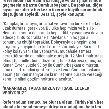
referandum sürecinin kardeşçe ve barış içerisinde
geçmesinin başta Cumhurbaşkanı, Başbakan, diğer
siyasi partilerle herkezin üzerine büyük sorumluluk
düştüğünü söyledi. Destici, şöyle konuştu:
"Kamplaştırıcı, ayrıştırıcı hal ve tavırdan bir kere herkesin
uzak durması gerekiyor. Bu ülke hepimizin ve biz 16
Nisan'dan sonra da burada hep birlikte yaşamaya devam
edeceğiz. Bu topraklar Hz. Mevlana'nın hoşgörü
tohumunu ektiği topraklar. Dolayısıyla da hepimiz bu
hoşgörüye uygun hareket etmek zorundayız. Bu millet
kolay kolay yanlışlar yapmamış, müdahale etmesi
gerektiği yerde de müdahale etmiştir. 12 Mart muhtırası
olmuştur, millet bunu düzeltmiştir. 80 darbesi olmuştur,
Kenan Evren yüzde 90 oy ile Cumhurbaşkanı olmuştur,
ama millet kendini göstermiş ve kendi Cumhurbaşkanını
seçmiştir. Ben inanıyorum ki millet yine burada vereceği
karar ile nihai çözüm noktası olacaktır."
"KARARIMIZI, TABANIMIZLA İSTİŞARE EDEREK
VERİYORUZ"
Referandum sonucu ne olursa olsun, Türkiye'nin her
alanda bir yenilenmeye ihtiyacı oluduğunu belirten