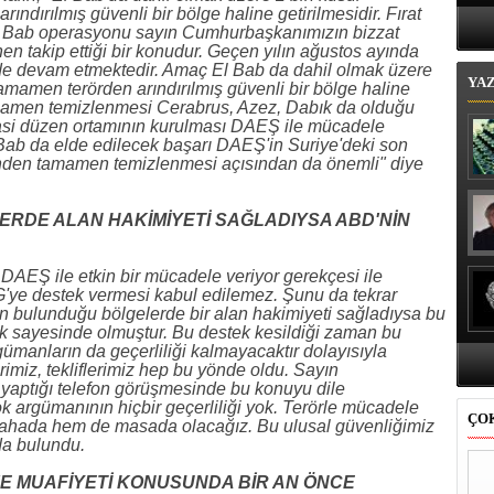
Bi
ındırılmış güvenli bir bölge haline getirilmesidir. Fırat
 Bab operasyonu sayın Cumhurbaşkanımızın bizzat
n takip ettiği bir konudur. Geçen yılın ağustos ayında
lde devam etmektedir. Amaç El Bab da dahil olmak üzere
YA
 tamamen terörden arındırılmış güvenli bir bölge haline
amamen temizlenmesi Cerabrus, Azez, Dabık da olduğu
siyasi düzen ortamının kurulması DAEŞ ile mücadele
Bab da elde edilecek başarı DAEŞ'in Suriye'deki son
ünden tamamen temizlenmesi açısından da önemli" diye
RDE ALAN HAKİMİYETİ SAĞLADIYSA ABD'NİN
DAEŞ ile etkin bir mücadele veriyor gerekçesi ile
'ye destek vermesi kabul edilemez. Şunu da tekrar
 bulunduğu bölgelerde bir alan hakimiyeti sağladıysa bu
ek sayesinde olmuştur. Bu destek kesildiği zaman bu
manların da geçerliliği kalmayacaktır dolayısıyla
imiz, tekliflerimiz hep bu yönde oldu. Sayın
yaptığı telefon görüşmesinde bu konuyu dile
ok argümanının hiçbir geçerliliği yok. Terörle mücadele
ÇO
sahada hem de masada olacağız. Bu ulusal güvenliğimiz
da bulundu.
VİZE MUAFİYETİ KONUSUNDA BİR AN ÖNCE