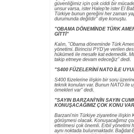
güvenliğimiz için çok ciddi bir mücade
unsur varsa, ister Halep'te ister El Ba
Türkiye bunun gereğini her zaman yap
durumunda değildir" diye konuştu.
"OBAMA DÖNEMİNDE TÜRK AMER
GİTTİ"
Kalın, "Obama döneminde Türk Amerika
yönetimi. Birincisi PYD'ye verilen d
hükümeti ile mesafe kat edemedik. Mü
takip etmeye devam edeceğiz" dedi.
"S400 FÜZELERİNİ NATO İLE 
S400 füzelerine ilişkin bir soru üzer
teknik konuları var. Bunun NATO il
örnekleri var" dedi.
"SAYIN BARZANİ'NİN SAYIN CU
KONUŞACAĞIMIZ ÇOK KONU VAR
Barzani'nin Türkiye ziyaretine ilişki
görüşmesi olacak. Konuşacağımız çok k
ettirilmesi çok önemli. Erbil yönet
aynı noktada bulunmaktadır. Bağdat-Er