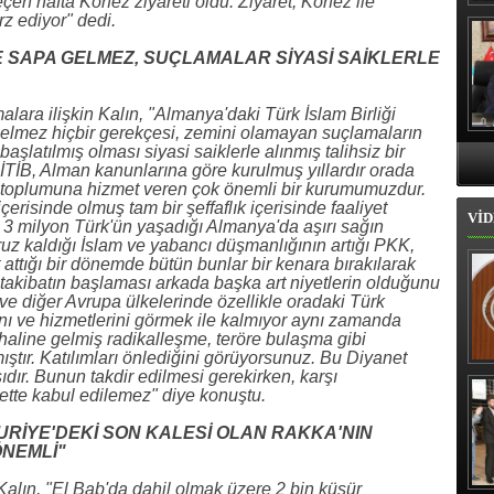
n hafta Körfez ziyareti oldu. Ziyaret, Körfez ile
Hı
z ediyor" dedi.
İPE SAPA GELMEZ, SUÇLAMALAR SİYASİ SAİKLERLE
lara ilişkin Kalın, "Almanya'daki Türk İslam Birliği
a gelmez hiçbir gerekçesi, zemini olamayan suçlamaların
başlatılmış olması siyasi saiklerle alınmış talihsiz bir
İTİB, Alman kanunlarına göre kurulmuş yıllardır orada
oplumuna hizmet veren çok önemli bir kurumumuzdur.
isinde olmuş tam bir şeffaflık içerisinde faaliyet
VİD
k 3 milyon Türk'ün yaşadığı Almanya'da aşırı sağın
aruz kaldığı İslam ve yabancı düşmanlığının artığı PKK,
t attığı bir dönemde bütün bunlar bir kenara bırakılarak
takibatın başlaması arkada başka art niyetlerin olduğunu
ve diğer Avrupa ülkelerinde özellikle oradaki Türk
nı ve hizmetlerini görmek ile kalmıyor aynı zamanda
haline gelmiş radikalleşme, teröre bulaşma gibi
ştır. Katılımları önlediğini görüyorsunuz. Bu Diyanet
İl
sıdır. Bunun takdir edilmesi gerekirken, karşı
ette kabul edilemez" diye konuştu.
SURİYE'DEKİ SON KALESİ OLAN RAKKA'NIN
ÖNEMLİ"
alın, "El Bab'da dahil olmak üzere 2 bin küsür