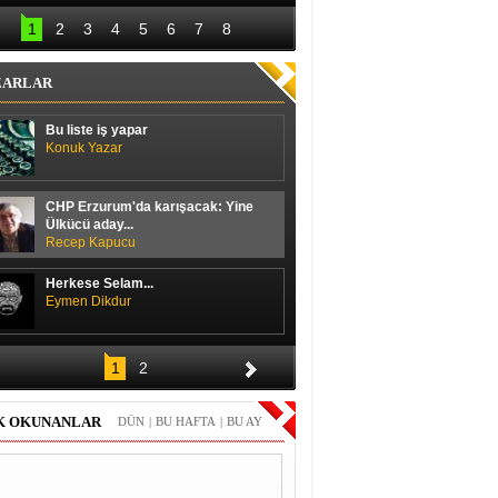
lal Erdoğan hedefi 
Başbakan ile 
12’den vurdu
ayakkabı boyacısı 
1
2
3
4
5
6
7
8
arasında güldüren 
diyalog
ZARLAR
Bu liste iş yapar
Konuk Yazar
CHP Erzurum'da karışacak: Yine
Ülkücü aday...
Recep Kapucu
Herkese Selam...
Eymen Dikdur
Merhaba,
1
2
Durmuş Duran
K OKUNANLAR
DÜN
|
BU HAFTA
|
BU AY