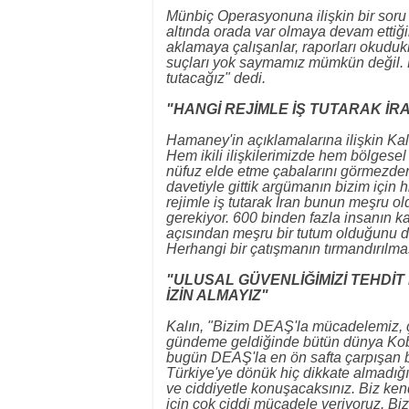
Münbiç Operasyonuna ilişkin bir soru
altında orada var olmaya devam ettiğ
aklamaya çalışanlar, raporları okudu
suçları yok saymamız mümkün değil.
tutacağız" dedi.
"HANGİ REJİMLE İŞ TUTARAK İ
Hamaney'in açıklamalarına ilişkin Kal
Hem ikili ilişkilerimizde hem bölgesel
nüfuz elde etme çabalarını görmezde
davetiyle gittik argümanın bizim için hi
rejimle iş tutarak İran bunun meşru 
gerekiyor. 600 binden fazla insanın kati
açısından meşru bir tutum olduğunu düş
Herhangi bir çatışmanın tırmandırılma
"ULUSAL GÜVENLİĞİMİZİ TEHDİ
İZİN ALMAYIZ"
Kalın, "Bizim DEAŞ'la mücadelemiz, ç
gündeme geldiğinde bütün dünya Koban
bugün DEAŞ'la en ön safta çarpışan 
Türkiye'ye dönük hiç dikkate almadığım
ve ciddiyetle konuşacaksınız. Biz ken
için çok ciddi mücadele veriyoruz. Biz