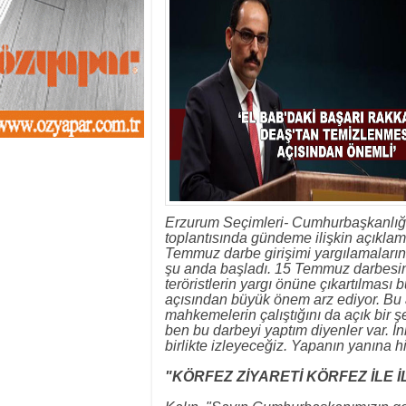
13:01
- Sekmen oyunu 
12:46
- Erzurum 2019 Y
11:33
- Canan Uçar proj
11:27
- Uçar: Çılgın p
11:02
- AK Parti'de sıra
10:54
- CHP'nin İstanbu
10:20
- CHP'nin Ümran
10:13
- Gürsel Tekin CHP
13:42
- DEM Parti'de ön
Erzurum Seçimleri- Cumhurbaşkanlığı
toplantısında gündeme ilişkin açıklama
Temmuz darbe girişimi yargılamalarına 
şu anda başladı. 15 Temmuz darbesin
teröristlerin yargı önüne çıkartılması
açısından büyük önem arz ediyor. Bu 
mahkemelerin çalıştığını da açık bir 
ben bu darbeyi yaptım diyenler var. İn
birlikte izleyeceğiz. Yapanın yanına h
"KÖRFEZ ZİYARETİ KÖRFEZ İLE 