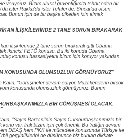
le veriyoruz. Bizim ulusal güvenliğimizi tehdit eden bir
b'da ister Rakka'da ister Telafer'de, Sincar'da olsun,
ar. Bunun için de bir başka ülkeden izin almak
İKAN İLİŞKİLERİNDE 2 TANE SORUN BIRAKARAK
n ilişkilerinde 2 tane sorun bırakarak gitti Obama
estek ikincisi FETÖ konusu. Bu iki konuda Obama
nbiç konusu hassasiyetini bizim için koruyor yakından
UYUM KONUSUNDA OLUMSUZLUK GÖRMÜYORUZ"
ine Kalın, "Görüşmeler devam ediyor. Müzakerelerin birçok
e uyum konusunda olumsuzluk görmüyoruz. Bunun
MHURBAŞKANIMIZLA BİR GÖRÜŞMESİ OLACAK.
"
n Kalın, "Sayın Barzani'nin Sayın Cumhurbaşkanımızla bir
onu var. Irak bizim için çok önemli. Bu trafiğin devam
imi hem DEAŞ hem PKK ile mücadele konusunda Türkiye ile
bil gerginliklerini de düşününce biz bunları dikkate