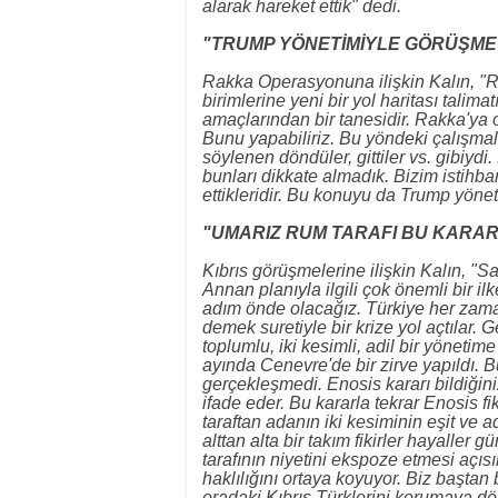
alarak hareket ettik" dedi.
"TRUMP YÖNETİMİYLE GÖRÜŞME
Rakka Operasyonuna ilişkin Kalın, "R
birimlerine yeni bir yol haritası tali
amaçlarından bir tanesidir. Rakka'ya 
Bunu yapabiliriz. Bu yöndeki çalışm
söylenen döndüler, gittiler vs. gibiydi
bunları dikkate almadık. Bizim istihba
ettikleridir. Bu konuyu da Trump yön
"UMARIZ RUM TARAFI BU KARA
Kıbrıs görüşmelerine ilişkin Kalın,
Annan planıyla ilgili çok önemli bir i
adım önde olacağız. Türkiye her zam
demek suretiyle bir krize yol açtılar. 
toplumlu, iki kesimli, adil bir yönetim
ayında Cenevre'de bir zirve yapıldı. B
gerçekleşmedi. Enosis kararı bildiğin
ifade eder. Bu kararla tekrar Enosis fik
taraftan adanın iki kesiminin eşit ve 
alttan alta bir takım fikirler hayaller
tarafının niyetini ekspoze etmesi açısı
haklılığını ortaya koyuyor. Biz baştan 
oradaki Kıbrıs Türklerini korumaya d