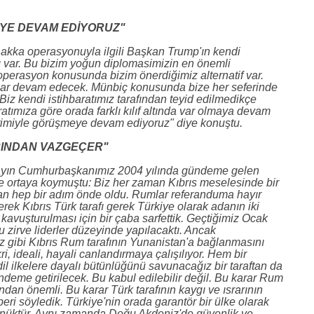
YE DEVAM EDİYORUZ"
akka operasyonuyla ilgili Başkan Trump'ın kendi
matı var. Bu bizim yoğun diplomasimizin en önemli
operasyon konusunda bizim önerdiğimiz alternatif var.
alar devam edecek. Münbiç konusunda bize her seferinde
. Biz kendi istihbaratımız tarafından teyid edilmedikçe
ratımıza göre orada farklı kılıf altında var olmaya devam
etimiyle görüşmeye devam ediyoruz" diye konuştu.
RINDAN VAZGEÇER"
 "Sayın Cumhurbaşkanımız 2004 yılında gündeme gelen
lke ortaya koymuştu: Biz her zaman Kıbrıs meselesinde bir
an hep bir adım önde oldu. Rumlar referanduma hayır
Gerek Kıbrıs Türk tarafı gerek Türkiye olarak adanın iki
e kavuşturulması için bir çaba sarfettik. Geçtiğimiz Ocak
u zirve liderler düzeyinde yapılacaktı. Ancak
iz gibi Kıbrıs Rum tarafının Yunanistan'a bağlanmasını
ri, ideali, hayali canlandırmaya çalışılıyor. Hem bir
adil ilkelere dayalı bütünlüğünü savunacağız bir taraftan da
 gündeme getirilecek. Bu kabul edilebilir değil. Bu karar Rum
ndan önemli. Bu karar Türk tarafının kaygı ve ısrarının
beri söyledik. Türkiye'nin orada garantör bir ülke olarak
önüktür. Aynı zamanda Doğu Akdeniz'de güvenlik ve