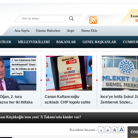
Erz
2
Erzi
3
Ana Sayfa
Günün Haberleri
Arşiv
Sitene Ekle
2
An
3
RTİLER
MİLLETVEKİLLERİ
BAKANLAR
GENEL BAŞKANLAR
CUMHUR
İsta
2
Oğan, 2. tura
Canan Kaftancıoğlu
İnce'ye İstifa Şoku! Z
şkanı Ali Öğdük, mazbatasını aldı…
zsa her iki ittifaka
açıkladı: CHP logolu sahte
Zemberek Sözler...
elere yeni operasyon! Zeydan Karalar, Abdurrahman Tutdere ve Ahmet
tek şartını sundu
broşürleri AKP'liler
bastırmış
kanı Küçükoğlu'nun yeni 'A Takımı'nda kimler var?
den Tarihi günde, tarihi açılış
kanlar anketi açıklandı!
Karakter boyutu :
ÖN
sı Zafer Tarıkdaroğlu, oyunu memleketinde kullandı