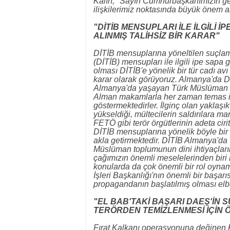
Kalın, "Sayın Cumhurbaşkanımızın geçe
ilişkilerimiz noktasında büyük önem ar
"DİTİB MENSUPLARI İLE İLGİLİ 
ALINMIŞ TALİHSİZ BİR KARAR"
DİTİB mensuplarına yöneltilen suçlama
(DİTİB) mensupları ile ilgili ipe sap
olması DİTİB'e yönelik bir tür cadı avı 
karar olarak görüyoruz. Almanya'da D
Almanya'da yaşayan Türk Müslüman t
Alman makamlarla her zaman temas içer
göstermektedirler. İlginç olan yaklaşı
yükseldiği, mültecilerin saldırılara m
FETÖ gibi terör örgütlerinin adeta ciri
DİTİB mensuplarına yönelik böyle bir 
akla getirmektedir. DİTİB Almanya'da 
Müslüman toplumunun dini ihtiyaçları
çağımızın önemli meselelerinden biri 
konularda da çok önemli bir rol oynamı
İşleri Başkanlığı'nın önemli bir başarı
propagandanın başlatılmış olması elb
"EL BAB'TAKİ BAŞARI DAEŞ'İN 
TERÖRDEN TEMİZLENMESİ İÇİN 
Fırat Kalkanı operasyonuna değinen K