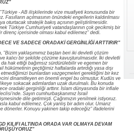
RUZ"
 "Türkiye - AB ilişkilerinde vize muafiyeti konusunda bir
z. Fasılların açılmasının önündeki engellerin kaldırılması
ya oturtacak stratejik bakış açısının geliştirilmesidir.
mek Türkiye Cumhuriyeti vatandaşlarının çok gecikmiş bir
r direnç içerisinde olması kabul edilemez" dedi.
DECE VE SADECE ORADAKİ GERGİNLİĞİ ARTTIRIR"
lın, "Bizim yaklaşımımız baştan beri iki devletli çözüm
il ve kalıcı bir şekilde çözüme kavuşturulmasıdır. İki devletli
 da hak ettiği bağımsız sürdürülebilir ve egemen bir
il hükümetinin geçtiğimiz haftalarda artırdığı yasa dışı
abul etmediğimizi bunlardan vazgeçmeleri gerektiğini bir kez
recini dinamitleyen en önemli engel bu olmuştur. Kudüs ve
hlikeye sokacak adımlardan uzak durulmalı. Bu konuda
e oradaki gerginliği arttırır. İslam dünyasında bir infiale
Meclisi'nde. Sayın cumhurbaşkanımız İsrail
şmesinde dile getirmişti. Çağrımızın yenilmek istiyoruz.
sla kabul edilemez. Çok yanlış bir adım olur. Umarız
ce dönerler. Konuyu yakinen takip edeceğiz" ifadelerini
GD KILIFI ALTINDA ORADA VAR OLMAYA DEVAM
 GÖRÜŞÜYORUZ"