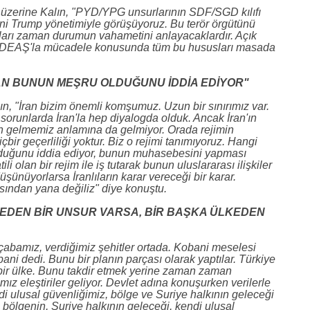
 üzerine Kalın, "PYD/YPG unsurlarının SDF/SGD kılıfı
ini Trump yönetimiyle görüşüyoruz. Bu terör örgütünü
kları zaman durumun vahametini anlayacaklardır. Açık
 DEAŞ'la mücadele konusunda tüm bu hususları masada
RAN BUNUN MEŞRU OLDUĞUNU İDDİA EDİYOR"
ın, "İran bizim önemli komşumuz. Uzun bir sınırımız var.
 sorunlarda İran'la hep diyalogda olduk. Ancak İran'ın
n gelmemiz anlamına da gelmiyor. Orada rejimin
çbir geçerliliği yoktur. Biz o rejimi tanımıyoruz. Hangi
olduğunu iddia ediyor, bunun muhasebesini yapması
li olan bir rejim ile iş tutarak bunun uluslararası ilişkiler
ünüyorlarsa İranlıların karar vereceği bir karar.
sından yana değiliz" diye konuştu.
T EDEN BİR UNSUR VARSA, BİR BAŞKA ÜLKEDEN
abamız, verdiğimiz şehitler ortada. Kobani meselesi
i dedi. Bunu bir planın parçası olarak yaptılar. Türkiye
bir ülke. Bunu takdir etmek yerine zaman zaman
ız eleştiriler geliyor. Devlet adına konuşurken verilerle
di ulusal güvenliğimiz, bölge ve Suriye halkının geleceği
 bölgenin, Suriye halkının geleceği, kendi ulusal