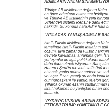
ADIMLARIN ATILMASINI BEKLİYO
Türkiye AB ilişkilerine değinen Kalın,
an önce adımların atılmasını bekliyoru
ve Türkiye AB ilişkilerinin yeni bir rota
Schengen sistemi içerisine dahil edil
hakkıdır. Bu konuda hala AB'ni hala bi
"ATILACAK YANLIŞ ADIMLAR SA
İsrail- Filistin ilişkilerine değinen Ka
temelinde İsrail- Filistin ihtilafının ad
çözüm, aynı zamanda Filistin halkının
devlete kavuşması anlamına gelir. İsra
yerleşimler ile ilgili politikalarını k
daha ifade etmek istiyorum. Barış sü
Harem-i Şerif'in mevcut statüsünü te
atılacak yanlış adımlar sadece ve sadec
yol açar. Ezan yasağı şu anda İsrail 
cumhurbaşkanı ile yaptığı telefon görü
Yıllarca okunan ezanın susturulması a
İsrail hükümeti bu yanlıştan bir an ön
kullandı.
"PYD/YPG UNSURLARININ SDF/S
ETTİĞİNİ TRUMP YÖNETİMİYLE