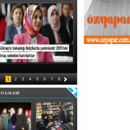
1
2
3
4
5
6
7
8
TO GALERİ