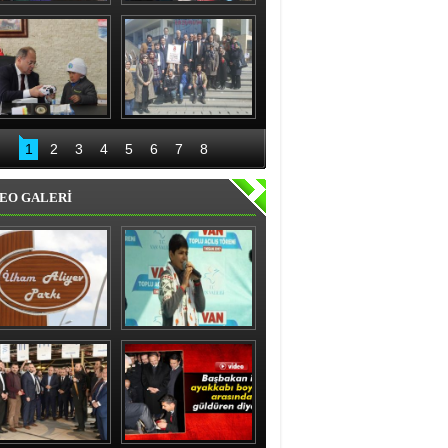
nıslı kadınlardan 
Recep Aydın ve ekibi 
'evet' sözü
geceli gündüzlü 
çalışıyor
Bakan Akdağ 
Palandöken İlçe 
Oltu’da
Başkanlığından 15 
1
2
3
4
5
6
7
8
Temmuz kahraman 
kadınlar sergisi
EO GALERİ
ham Aliyev Parkı 
Vanlı çocuk gülme 
Törenle Açıldı
krizine soktu