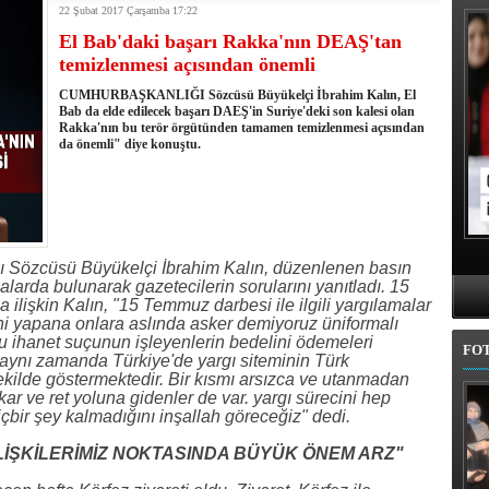
kullandı
22 Şubat 2017 Çarşamba 17:22
erel Seçim Seçim Sonuçları
El Bab'daki başarı Rakka'nın DEAŞ'tan
elerini açıkladı
temizlenmesi açısından önemli
rojem şehri Mehmet Sekmen'den kurtarmak!
CUMHURBAŞKANLIĞI Sözcüsü Büyükelçi İbrahim Kalın, El
 belediye meclis üyesi adaylarında
Bab da elde edilecek başarı DAEŞ'in Suriye'deki son kalesi olan
l'da 11 ilçe adayı daha belli oldu
Rakka'nın bu terör örgütünden tamamen temizlenmesi açısından
iye adayı Aykut Erdoğdu oldu
da önemli" diye konuştu.
'den istifa etti
 seçim tamamlandı: Erzurum'da 4 ilçede sandığa gidildi
 Sözcüsü Büyükelçi İbrahim Kalın, düzenlenen basın
larda bulunarak gazetecilerin sorularını yanıtladı. 15
ilişkin Kalın, "15 Temmuz darbesi ile ilgili yargılamalar
i yapana onlara aslında asker demiyoruz üniformalı
 bu ihanet suçunun işleyenlerin bedelini ödemeleri
FO
aynı zamanda Türkiye'de yargı siteminin Türk
şekilde göstermektedir. Bir kısmı arsızca ve utanmadan
kar ve ret yoluna gidenler de var. yargı sürecini hep
içbir şey kalmadığını inşallah göreceğiz" dedi.
İLİŞKİLERİMİZ NOKTASINDA BÜYÜK ÖNEM ARZ"