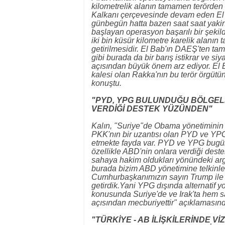
kilometrelik alanın tamamen terörden ar
Kalkanı çerçevesinde devam eden El
günbegün hatta bazen saat saat yakine
başlayan operasyon başarılı bir şeki
iki bin küsür kilometre karelik alanın
getirilmesidir. El Bab'ın DAEŞ'ten t
gibi burada da bir barış istikrar ve 
açısından büyük önem arz ediyor. El 
kalesi olan Rakka'nın bu terör örgüt
konuştu.
"PYD, YPG BULUNDUĞU BÖLGELE
VERDİĞİ DESTEK YÜZÜNDEN"
Kalın, "Suriye"de Obama yönetiminin 
PKK'nın bir uzantısı olan PYD ve YPG
etmekte fayda var. PYD ve YPG bugün
özellikle ABD'nin onlara verdiği dest
sahaya hakim oldukları yönündeki argü
burada bizim ABD yönetimine telkinler
Cumhurbaşkanımızın sayın Trump ile 
getirdik.Yani YPG dışında alternatif y
konusunda Suriye'de ve Irak'ta hem 
açısından mecburiyettir" açıklamasın
"TÜRKİYE - AB İLİŞKİLERİNDE 