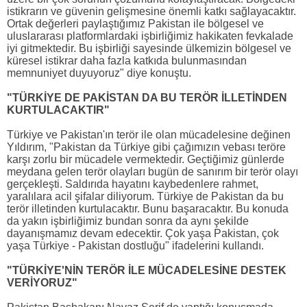
istikrarın ve güvenin gelişmesine önemli katkı sağlayacaktır.
Ortak değerleri paylaştığımız Pakistan ile bölgesel ve
uluslararası platformlardaki işbirliğimiz hakikaten fevkalade
iyi gitmektedir. Bu işbirliği sayesinde ülkemizin bölgesel ve
küresel istikrar daha fazla katkıda bulunmasından
memnuniyet duyuyoruz" diye konuştu.
"TÜRKİYE DE PAKİSTAN DA BU TERÖR İLLETİNDEN
KURTULACAKTIR"
Türkiye ve Pakistan'ın terör ile olan mücadelesine değinen
Yıldırım, "Pakistan da Türkiye gibi çağımızın vebası teröre
karşı zorlu bir mücadele vermektedir. Geçtiğimiz günlerde
meydana gelen terör olayları bugün de sanırım bir terör olayı
gerçekleşti. Saldırıda hayatını kaybedenlere rahmet,
yaralılara acil şifalar diliyorum. Türkiye de Pakistan da bu
terör illetinden kurtulacaktır. Bunu başaracaktır. Bu konuda
da yakın işbirliğimiz bundan sonra da aynı şekilde
dayanışmamız devam edecektir. Çok yaşa Pakistan, çok
yaşa Türkiye - Pakistan dostluğu" ifadelerini kullandı.
"TÜRKİYE'NİN TERÖR İLE MÜCADELESİNE DESTEK
VERİYORUZ"