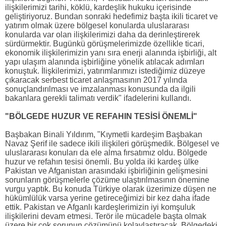
ilişkilerimizi tarihi, köklü, kardeşlik hukuku içerisinde
geliştiriyoruz. Bundan sonraki hedefimiz başta ikili ticaret ve
yatırım olmak üzere bölgesel konularda uluslararası
konularda var olan ilişkilerimizi daha da derinleştirerek
sürdürmektir. Bugünkü görüşmelerimizde özellikle ticari,
ekonomik ilişkilerimizin yanı sıra enerji alanında işbirliği, alt
yapı ulaşım alanında işbirliğine yönelik atılacak adımları
konuştuk. İlişkilerimizi, yatırımlarımızı istediğimiz düzeye
çıkaracak serbest ticaret anlaşmasının 2017 yılında
sonuçlandırılması ve imzalanması konusunda da ilgili
bakanlara gerekli talimatı verdik" ifadelerini kullandı.
"BÖLGEDE HUZUR VE REFAHIN TESİSİ ÖNEMLİ"
Başbakan Binali Yıldırım, "Kıymetli kardeşim Başbakan
Navaz Şerif ile sadece ikili ilişkileri görüşmedik. Bölgesel ve
uluslararası konuları da ele alma fırsatımız oldu. Bölgede
huzur ve refahın tesisi önemli. Bu yolda iki kardeş ülke
Pakistan ve Afganistan arasındaki işbirliğinin gelişmesini
sorunların görüşmelerle çözüme ulaştırılmasının önemine
vurgu yaptık. Bu konuda Türkiye olarak üzerimize düşen ne
hükümlülük varsa yerine getireceğimizi bir kez daha ifade
ettik. Pakistan ve Afganlı kardeşlerimizin iyi komşuluk
ilişkilerini devam etmesi. Terör ile mücadele başta olmak
üzere bir çok sorunun çözümünü kolaylaştıracak. Bölgedeki