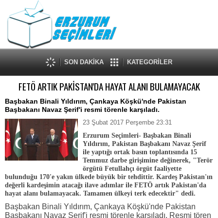
SON DAKİKA
KATEGORİLER
FETÖ ARTIK PAKİSTAN'DA HAYAT ALANI BULAMAYACAK
Başbakan Binali Yıldırım, Çankaya Köşkü'nde Pakistan
Başbakanı Navaz Şerif'i resmi törenle karşıladı.
23 Şubat 2017 Perşembe 23:31
Erzurum Seçimleri- Başbakan Binali
Yıldırım, Pakistan Başbakanı Navaz Şerif
ile yaptığı ortak basın toplantısında 15
Temmuz darbe girişimine değinerek, "Terör
örgütü Fetullahçı örgüt faaliyette
bulunduğu 170'e yakın ülkede büyük bir tehdittir. Kardeş Pakistan'ın
değerli kardeşimin atacağı ilave adımlar ile FETÖ artık Pakistan'da
hayat alanı bulamayacak. Tamamen ülkeyi terk edecektir" dedi.
Başbakan Binali Yıldırım, Çankaya Köşkü'nde Pakistan
Başbakanı Navaz Şerif'i resmi törenle karşıladı. Resmi tören