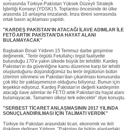
sonrasında Türkiye-Pakistan Yüksek Düzeyli Stratejik
İşbirliği Konseyi (YDSK) 5. Toplantısı öncesinde iki ülke
arasında 10 anlaşma imzalandı. İmza töreni sonrasında
ortak basın açıklaması yapıldı.
"KARDEŞ PAKİSTAN'IN ATACAĞI İLAVE ADIMLAR İLE
FETÖ ARTIK PAKİSTAN'DA HAYAT ALANI
BULAMAYACAK"
Başbakan Binali Yıldırım 15 Temmuz darbe girişimine
değinerek, "Terör örgütü Fetullahçı örgüt faaliyette
bulunduğu 170'e yakın ülkede büyük bir tehdittir. Kardeş
Pakistan'ın da güvenliğine kamu düzenine karşı bir tehdit
oluşturduğunu düşündüğümüz bu terör örgütünün bütün
izlerinin silinmesi ve Pakistan'dan çıkarılması konusunda
çok titiz bir yaklaşımımızın olduğunu biliyoruz. Bunun için
teşekkür ediyoruz. Kardeş Pakistan'ın değerli kardeşimin
atacağı ilave adımlar ile FETÖ artık Pakistan'da hayat alanı
bulamayacak. Tamamen ülkeyi terk edecektir" diye konuştu.
"SERBEST TİCARET ANLAŞMASININ 2017 YILINDA
SONUÇLANDIRILMASI İÇİN TALİMATI VERDİK"
Türkiye ile Pakistan arasındaki ticari, ekonomik ve ikili
ilişkilere değinen Yıldırım, "Pakistan ile bütün alanlardaki