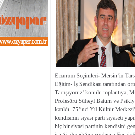
13:01
- Sekmen oyunu 
12:46
- Erzurum 2019 Y
11:33
- Canan Uçar proj
11:27
- Uçar: Çılgın p
11:02
- AK Parti'de sıra
10:54
- CHP'nin İstanbu
10:20
- CHP'nin Ümran
10:13
- Gürsel Tekin CHP
13:42
- DEM Parti'de ön
Erzurum Seçimleri- Mersin’in Tar
Eğitim- İş Sendikası tarafından or
Tartışıyoruz’ konulu toplantıya, M
Profesörü Süheyl Batum ve Psikiy
katıldı. 75’inci Yıl Kültür Merkez
kendisinin siyasi parti siyaseti ya
hiç bir siyasi partinin kendisini 
isteği olmadığını söyleyen Feyzio