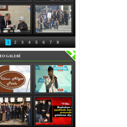
nıslı kadınlardan 
Recep Aydın ve ekibi 
'evet' sözü
geceli gündüzlü 
çalışıyor
Bakan Akdağ 
Palandöken İlçe 
Oltu’da
Başkanlığından 15 
1
2
3
4
5
6
7
8
Temmuz kahraman 
kadınlar sergisi
EO GALERİ
ham Aliyev Parkı 
Vanlı çocuk gülme 
Törenle Açıldı
krizine soktu