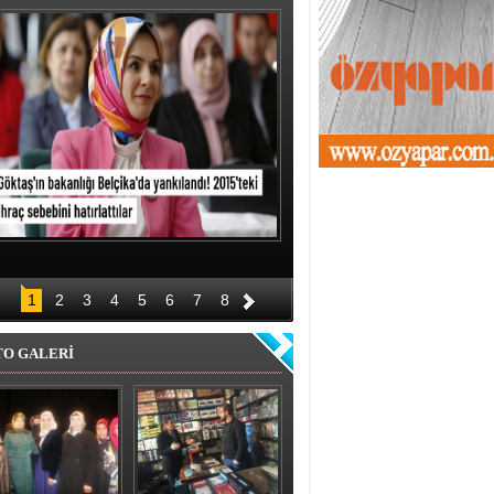
1
2
3
4
5
6
7
8
TO GALERİ