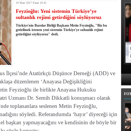
19 Mart 2017 Pazar 19:41
kullandı
Feyzioğlu: Yeni sistemin Türkiye’ye
erel Seçim Seçim Sonuçları
sultanlık rejimi getirdiğini söylüyoruz
elerini açıkladı
rojem şehri Mehmet Sekmen'den kurtarmak!
Türkiye'nin Barolar Birliği Başkanı Metin Feyzioğlu, "Biz bu
 belediye meclis üyesi adaylarında
getirilmek istenen yeni sistemin Türkiye'ye sultanlık rejimi
getirdiğini söylüyoruz" dedi.
l'da 11 ilçe adayı daha belli oldu
iye adayı Aykut Erdoğdu oldu
'den istifa etti
 seçim tamamlandı: Erzurum'da 4 ilçede sandığa gidildi
sus İlçesi’nde Atatürkçü Düşünce Derneği (ADD) ve
taklaşa düzenlenen ‘Anayasa Değişikliğini
etin Feyzioğlu ile birlikte Anayasa Hukuku
FO
atri Uzmanı Dr. Semih Dikkatli konuşmacı olarak
i’nde toplananlara seslenen Metin Feyzioğlu,
pmadığını söyledi. Referandumda ‘hayır’ diyeceği için
genel başkan yapmayacağını ve kendisinin de böyle bir
ğlu şöyle konuştu: