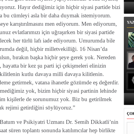
Bi
ıyoruz. Hayır dediğimiz için hiçbir siyasi partide bizi
ma bu cümleyi asla bir daha duymak istemiyorum.
YA
 şeye karıştırılmasını men ediyorum. Men ediyorum,
z evlatlarımızı için uğraşırken bir siyasi partide
lecek her türlü lafı iade ediyorum. Umurumda bile
rumda değil, hiçbir milletvekilliği. 16 Nisan’da
ılsın, bırakın başka hiçbir şeye gerek yok. Nereden
 hayatta bir kez şu parti içi çekişmeleri elinizin
 kilitlenin kutlu davaya milli davaya kilitlenin.
deme getirmek, vatana ihanetle gözümde eş değerdir.
ermediğimiz yok, bizim hiçbir siyasi partinin lehinde
m kişilerle de sorunumuz yok. Biz bu getirilmek
ık rejimi getirdiğini söylüyoruz.”
ÇO
atum ve Psikiyatri Uzmanı Dr. Semih Dikkatli’nin
at süren toplantı sonunda katılımcılar hep birlikte