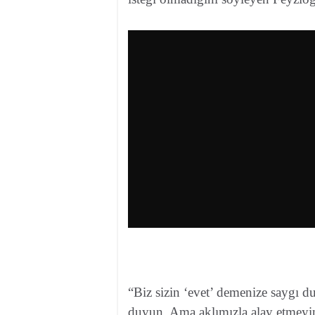
“Biz sizin ‘evet’ demenize saygı d
duyun. Ama aklımızla alay etmeyin