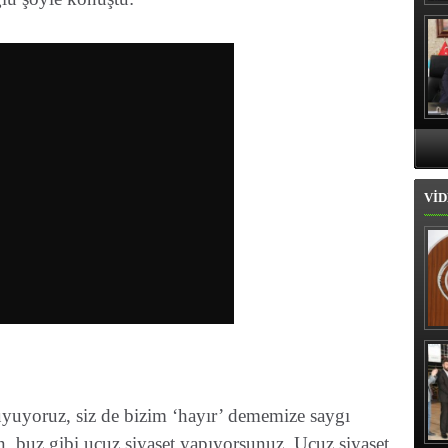
Hı
VİD
İl
uyuyoruz, siz de bizim ‘hayır’ dememize saygı
, buz gibi ucuz siyaset yapıyorsunuz. Ucuz siyaset,