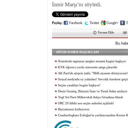
İzmir Marşı’nı söyledi.
Paylaş:
Facebook
Twitter
Google+
T
Yorum Ekle
Bu habe
DİĞER HABER BAŞLIKLARI
Noterlerde taşınmaz satışları mesaisi bugün başlıyor
KYK öğrenci yurdu internette satışa çıkarıldı
AK Parti'de sürpriz istifa: ''Milli siyasete dönüyorum!'
Sosyal medyada oy yalanları! Savcılık harekete geçti.
Seçim yasakları bugün başlıyor!
Deniz Gezmiş, Hüseyin İnan ve Yusuf Aslan anılıyor
Yeşil Sol Parti Milletvekili Adayı Gözaltına Alındı
ORC 29 ildeki son seçim anketini açıkladı!
Bayramınızı kutluyoruz
Cumhurbaşkanı Erdoğan'ın yardımcısından Kerem Kını
çok konuşulacak yorum