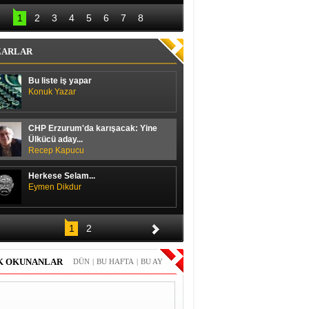
lal Erdoğan hedefi 
Başbakan ile 
12’den vurdu
ayakkabı boyacısı 
1
2
3
4
5
6
7
8
arasında güldüren 
diyalog
ZARLAR
Bu liste iş yapar
Konuk Yazar
CHP Erzurum'da karışacak: Yine
Ülkücü aday...
Recep Kapucu
Herkese Selam...
Eymen Dikdur
Merhaba,
1
2
Durmuş Duran
K OKUNANLAR
DÜN
|
BU HAFTA
|
BU AY