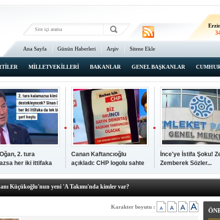
Erz
2
Erzi
3
Ana Sayfa
Günün Haberleri
Arşiv
Sitene Ekle
3
An
3
RTİLER
MİLLETVEKİLLERİ
BAKANLAR
GENEL BAŞKANLAR
CUMHUR
İsta
2
Oğan, 2. tura
Canan Kaftancıoğlu
İnce'ye İstifa Şoku! Z
zsa her iki ittifaka
açıkladı: CHP logolu sahte
Zemberek Sözler...
şkanı Ali Öğdük, mazbatasını aldı…
tek şartını sundu
broşürleri AKP'liler
elere yeni operasyon! Zeydan Karalar, Abdurrahman Tutdere ve Ahmet
bastırmış
kanı Küçükoğlu'nun yeni 'A Takımı'nda kimler var?
den Tarihi günde, tarihi açılış
kanlar anketi açıklandı!
Karakter boyutu :
ÖN
sı Zafer Tarıkdaroğlu, oyunu memleketinde kullandı