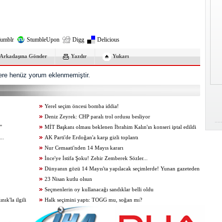
umblr
StumbleUpon
Digg
Delicious
Arkadaşına Gönder
Yazdır
Yukarı
re henüz yorum eklenmemiştir.
Yerel seçim öncesi bomba iddia!
Deniz Zeyrek: CHP paralı trol ordusu besliyor
'
MİT Başkanı olması beklenen İbrahim Kalın'ın konseri iptal edildi
..
AK Parti'de Erdoğan'a karşı gizli toplantı
Nur Cemaati'nden 14 Mayıs kararı
İnce'ye İstifa Şoku! Zehir Zemberek Sözler...
Dünyanın gözü 14 Mayıs'ta yapılacak seçimlerde! Yunan gazeteden
skandal Çavuşoğlu manşeti
23 Nisan kutlu olsun
Seçmenlerin oy kullanacağı sandıklar belli oldu
k'la ilgili
Halk seçimini yaptı: TOGG mu, soğan mı?