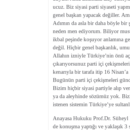
ucuz. Biz siyasi parti siyaseti yapm
genel başkan yapacak değiller. A
Adımın da asla bir daha böyle bir
neden men ediyorum. Biliyor musunu
ikbal peşinde koşuyor anlamına ge
değil. Hiçbir genel başkanlık, umu
Allahın izniyle Türkiye’nin önü aç
çıkarıyorsunuz parti içi çekişmeleri,
kenarıyla bir tarafa itip 16 Nisan’a
Bugünün parti içi çekişmeleri gün
Bizim hiçbir siyasi partiyle alıp v
ya da aleyhinde sözümüz yok. Bizi
istenen sistemin Türkiye’ye sultanl
Anayasa Hukuku Prof.Dr. Süheyl B
de konuşma yaptığı ve yaklaşık 3 sa