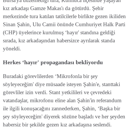
Bursa'ya düzenlediği tura, Kumluca ilçesinde yaşayan
kız arkadaşı Gamze Makas'ı da götürdü. Şehir
merkezinde tura katılan tatilcilerle birlikte gezen ikiliden
Sinan Şahin, Ulu Camii önünde Cumhuriyet Halk Parti
(CHP) üyelerince kurulmuş ‘hayır' standına geldiği
sırada, kız arkadaşından habersizce ayrılarak standa
yöneldi.
Herkes ‘hayır' propagandası bekliyordu
Buradaki görevlilerden ‘Mikrofonla bir şey
söyleyeceğim' diye müsaade isteyen Şahin'e, stanttaki
görevliler izin verdi. Stant yetkilileri ve çevredeki
vatandaşlar, mikrofonu eline alan Şahin'in referandum
ile ilgili konuşacağını zannederken, Şahin, ‘Başka bir
şey söyleyeceğim' diyerek sözüne başladı ve her şeyden
habersiz bir şekilde gezen kız arkadaşına seslendi.