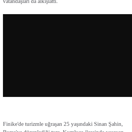
vatandaşları da alkışlattı.
Finike'de turizmle uğraşan 25 yaşındaki Sinan Şahin,