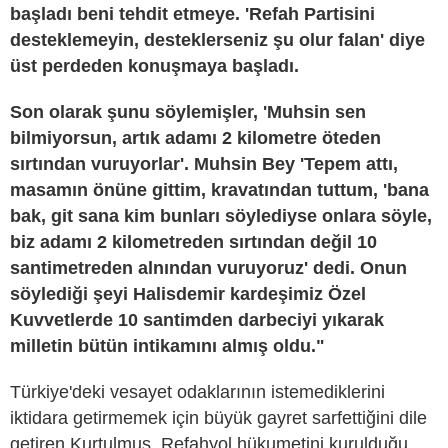
başladı beni tehdit etmeye. 'Refah Partisini
desteklemeyin, desteklerseniz şu olur falan' diye
üst perdeden konuşmaya başladı.
Son olarak şunu söylemişler, 'Muhsin sen
bilmiyorsun, artık adamı 2 kilometre öteden
sırtından vuruyorlar'. Muhsin Bey 'Tepem attı,
masamın önüne gittim, kravatından tuttum, 'bana
bak, git sana kim bunları söylediyse onlara söyle,
biz adamı 2 kilometreden sırtından değil 10
santimetreden alnından vuruyoruz' dedi. Onun
söylediği şeyi Halisdemir kardeşimiz Özel
Kuvvetlerde 10 santimden darbeciyi yıkarak
milletin bütün intikamını almış oldu."
Türkiye'deki vesayet odaklarının istemediklerini
iktidara getirmemek için büyük gayret sarfettiğini dile
getiren Kurtulmuş, Refahyol hükumetini kurulduğu