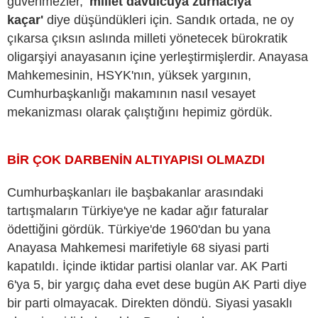
güvenmezler,
'millet davulcuya zurnacıya
kaçar'
diye düşündükleri için. Sandık ortada, ne oy
çıkarsa çıksın aslında milleti yönetecek bürokratik
oligarşiyi anayasanın içine yerleştirmişlerdir. Anayasa
Mahkemesinin, HSYK'nın, yüksek yargının,
Cumhurbaşkanlığı makamının nasıl vesayet
mekanizması olarak çalıştığını hepimiz gördük.
BİR ÇOK DARBENİN ALTIYAPISI OLMAZDI
Cumhurbaşkanları ile başbakanlar arasındaki
tartışmaların Türkiye'ye ne kadar ağır faturalar
ödettiğini gördük. Türkiye'de 1960'dan bu yana
Anayasa Mahkemesi marifetiyle 68 siyasi parti
kapatıldı. İçinde iktidar partisi olanlar var. AK Parti
6'ya 5, bir yargıç daha evet dese bugün AK Parti diye
bir parti olmayacak. Direkten döndü. Siyasi yasaklı