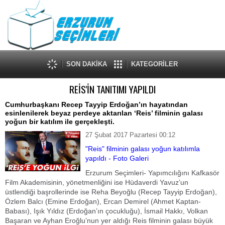
SON DAKİKA
KATEGORİLER
REİS'İN TANITIMI YAPILDI
Cumhurbaşkanı Recep Tayyip Erdoğan’ın hayatından
esinlenilerek beyaz perdeye aktarılan ‘Reis’ filminin galası
yoğun bir katılım ile gerçekleşti.
27 Şubat 2017 Pazartesi 00:12
"Reis" filminin galası yoğun katılımla
yapıldı - Foto Galeri
Erzurum Seçimleri- Yapımcılığını Kafkasör
Film Akademisinin, yönetmenliğini ise Hüdaverdi Yavuz’un
üstlendiği başrollerinde ise Reha Beyoğlu (Recep Tayyip Erdoğan),
Özlem Balcı (Emine Erdoğan), Ercan Demirel (Ahmet Kaptan-
Babası), Işık Yıldız (Erdoğan’ın çocukluğu), İsmail Hakkı, Volkan
Başaran ve Ayhan Eroğlu’nun yer aldığı Reis filminin galası büyük