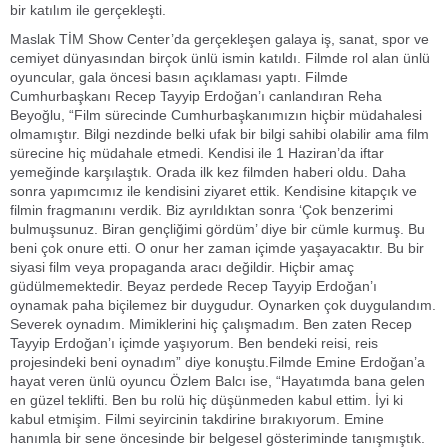
bir katılım ile gerçekleşti.
Maslak TİM Show Center’da gerçekleşen galaya iş, sanat, spor ve
cemiyet dünyasından birçok ünlü ismin katıldı. Filmde rol alan ünlü
oyuncular, gala öncesi basın açıklaması yaptı. Filmde
Cumhurbaşkanı Recep Tayyip Erdoğan’ı canlandıran Reha
Beyoğlu, “Film sürecinde Cumhurbaşkanımızın hiçbir müdahalesi
olmamıştır. Bilgi nezdinde belki ufak bir bilgi sahibi olabilir ama film
sürecine hiç müdahale etmedi. Kendisi ile 1 Haziran’da iftar
yemeğinde karşılaştık. Orada ilk kez filmden haberi oldu. Daha
sonra yapımcımız ile kendisini ziyaret ettik. Kendisine kitapçık ve
filmin fragmanını verdik. Biz ayrıldıktan sonra ‘Çok benzerimi
bulmuşsunuz. Biran gençliğimi gördüm’ diye bir cümle kurmuş. Bu
beni çok onure etti. O onur her zaman içimde yaşayacaktır. Bu bir
siyasi film veya propaganda aracı değildir. Hiçbir amaç
güdülmemektedir. Beyaz perdede Recep Tayyip Erdoğan’ı
oynamak paha biçilemez bir duygudur. Oynarken çok duygulandım.
Severek oynadım. Mimiklerini hiç çalışmadım. Ben zaten Recep
Tayyip Erdoğan’ı içimde yaşıyorum. Ben bendeki reisi, reis
projesindeki beni oynadım” diye konuştu.Filmde Emine Erdoğan’a
hayat veren ünlü oyuncu Özlem Balcı ise, “Hayatımda bana gelen
en güzel teklifti. Ben bu rolü hiç düşünmeden kabul ettim. İyi ki
kabul etmişim. Filmi seyircinin takdirine bırakıyorum. Emine
hanımla bir sene öncesinde bir belgesel gösteriminde tanışmıştık.