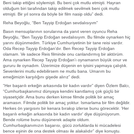
Beni takip ettiğini söylemişti. Bu beni çok mutlu etmişti. Hayran
olduğum biri tarafından takip edilmek sevilmek beni çok mutlu
etmişti. Bir yıl sonra da böyle bir film nasip oldu” dedi.
Reha Beyoğlu, “Ben Tayyip Erdoğan sevdalısıyım"
Basın mensuplarının sorularına da yanıt veren oyuncu Reha
Beyoğlu, “Ben Tayyip Erdoğan sevdalısıyım. Bu filmde oynarken hiç
yarını düşünmedim. Türkiye Cumhuriyetinin bir tane reisi vardır.
Oda Recep Tayyip Erdoğan’dır. Ben Recep Tayyip Erdoğan
olamam. Ve sadece Reis filminde onu canlandırmış bir aktörüm.
Ama oynarken Recep Tayyip Erdoğan’ı oynamanın büyük onur ve
gururu ile oynadım. Üzerimize düşenin en iyisini yapmaya çalıştık.
Sevenlerini mutlu edebilirsem ne mutlu bana. Umarım bu
emeğimizin karşılığını gişede alırız” dedi.
“Her başarılı erkeğin arkasında bir kadın vardır” diyen Özlem Balcı,
“Cumhurbaşkanımız dünyaya kendini kanıtlamış çok güçlü bir
siyasetçidir. Ama bunu derken kimse filmde politik bir amaç
aramasın. Filmde politik bir amaç yoktur. Ismarlama bir film değildir.
Herkes ön yargısını bir kenara bırakıp izlerse bunu görecektir. 'Her
başarılı erkeğin arkasında bir kadın vardır' diye düşünüyorum.
Bende rolüme bunu düşünerek adapte oldum.
Cumhurbaşkanımızın başarısı, gücü zorluklarda ki mücadelesi
bence eşinin de ona destek olması ile alakalıdır” diye konuştu.