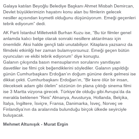
Galaya katılan Beyoğlu Belediye Başkanı Ahmet Misbah Demircan,
Devlet büyüklerimizin hayatını konu alan bu filmlerin gelecek
nesiller açısından kıymetli olduğunu düşünüyorum. Emeği geçenleri
tebrik ediyorum” dedi.
AK Parti İstanbul Milletvekili Burhan Kuzu ise, “Bu tür filmler genel
anlamda kalıcı belge olarak sonraki nesillere aktarılması için
önemlidir. Aksi halde gençli tabi unutabiliyor. Kitaplara yazsanız da
filmdeki etkinliği her zaman bulamıyorsunuz. Emeği geçen bütün
oyuncuları ve ekibi tebrik ediyorum” diye konuştu.
Galanın çıkışında basın mensuplarının sorularını yanıtlayan
davetliler ise filmi çok beğendiklerini söylediler. Galanın yapıldığı
günün Cumhurbaşkanı Erdoğan’ın doğum gününe denk gelmesi ise
dikkat çekti. Cumhurbaşkanı Erdoğan’ın, “Bir kere ölür bir insan,
öleceksek adam gibi ölelim” sözünün ön plana çıktığı sinema filmi
ise 3 Martta vizyona girecek. Türkiye’de olduğu gibi Avrupa’da da
merakla beklenen "Reis" Almanya, Avusturya, Hollanda, Belçika,
İtalya, İngiltere, İsviçre, Fransa, Danimarka, İsveç, Norveç ve
Finlandiya’nın da aralarında bulunduğu birçok ülkede seyirciyle
buluşacak.
Mehmet Altunışık - Murat Ergin