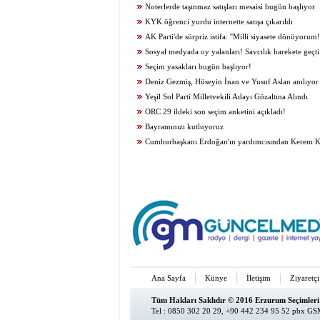
Noterlerde taşınmaz satışları mesaisi bugün başlıyor
KYK öğrenci yurdu internette satışa çıkarıldı
AK Parti'de sürpriz istifa: ''Milli siyasete dönüyorum!'
Sosyal medyada oy yalanları! Savcılık harekete geçti.
Seçim yasakları bugün başlıyor!
Deniz Gezmiş, Hüseyin İnan ve Yusuf Aslan anılıyor
Yeşil Sol Parti Milletvekili Adayı Gözaltına Alındı
ORC 29 ildeki son seçim anketini açıkladı!
Bayramınızı kutluyoruz
Cumhurbaşkanı Erdoğan'ın yardımcısından Kerem Kını
çok konuşulacak yorum
Ana Sayfa
Künye
İletişim
Ziyaretçi
Tüm Hakları Saklıdır © 2016 Erzurum Seçimleri
Tel : 0850 302 20 29, +90 442 234 95 52 pbx GSM