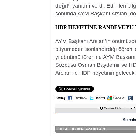
değil”
yanıtını verdi. Edinilen bil
sonunda AYM Başkanı Arslan, doğ
HDP HEYETİNE RANDEVUYU 
AYM Başkanı Arslan’ın önümüzdek
büyümeden sonlandırdığı öğrenildi
yıldönümü törenine AYM Başkanı’
Sözcüsü Osman Baydemir ve HDP
Arslan ile HDP heyetinin gelecek 
Paylaş:
Facebook
Twitter
Google+
T
Yorum Ekle
Bu habe
DİĞER HABER BAŞLIKLARI