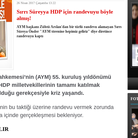
26 Nisan 2017 Çarşamba 13:22
kullandı
erel Seçim Seçim Sonuçları
Sırrı Süreyya HDP için randevuyu böyle
elerini açıkladı
almış!
rojem şehri Mehmet Sekmen'den kurtarmak!
AYM başkanı Zühtü Arslan'dan bir türlü randevu alamayan Sırrı
 belediye meclis üyesi adaylarında
Süreya Önder "AYM törenine hepimiz geliriz" diye diretince
l'da 11 ilçe adayı daha belli oldu
randevuyu kaptı
iye adayı Aykut Erdoğdu oldu
'den istifa etti
 seçim tamamlandı: Erzurum'da 4 ilçede sandığa gidildi
ahkemesi’nin (AYM) 55. kuruluş yıldönümü
HDP milletvekillerinin tamamı katılmak
lduğu gerekçesiyle kriz yaşandı.
FO
in bu taktiği üzerine randevu vermek zorunda
a içinde gerçekleşmesi bekleniyor.
LIR