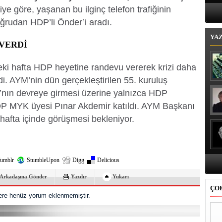
Bi
giye göre, yaşanan bu ilginç telefon trafiğinin
rudan HDP’li Önder’i aradı.
YA
VERDİ
i hafta HDP heyetine randevu vererek krizi daha
. AYM’nin dün gerçekleştirilen 55. kuruluş
nın devreye girmesi üzerine yalnızca HDP
 MYK üyesi Pınar Akdemir katıldı. AYM Başkanı
hafta içinde görüşmesi bekleniyor.
umblr
StumbleUpon
Digg
Delicious
Arkadaşına Gönder
Yazdır
Yukarı
ÇO
re henüz yorum eklenmemiştir.