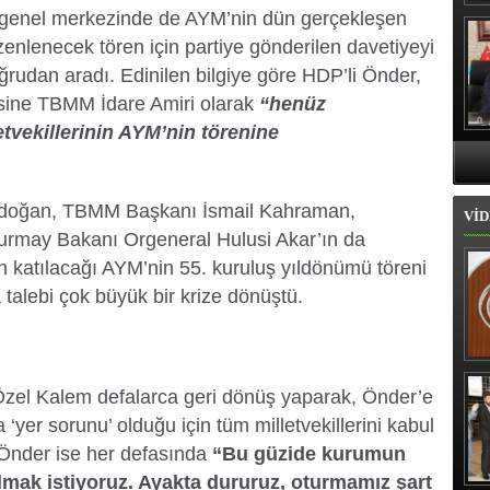
Hı
i genel merkezinde de AYM’nin dün gerçekleşen
enlenecek tören için partiye gönderilen davetiyeyi
rudan aradı. Edinilen bilgiye göre HDP’li Önder,
isine TBMM İdare Amiri olarak
“henüz
vekillerinin AYM’nin törenine
doğan, TBMM Başkanı İsmail Kahraman,
VİD
kurmay Bakanı Orgeneral Hulusi Akar’ın da
n katılacağı AYM’nin 55. kuruluş yıldönümü töreni
 talebi çok büyük bir krize dönüştü.
İl
zel Kalem defalarca geri dönüş yaparak, Önder’e
 ‘yer sorunu’ olduğu için tüm milletvekillerini kabul
i Önder ise her defasında
“Bu güzide kurumun
mak istiyoruz. Ayakta dururuz, oturmamız şart