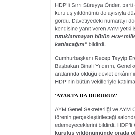
HDP’li Sırrı Süreyya Önder, part
kuruluş yıldönümü dolayısıyla düz
gördü. Davetiyedeki numarayı doğ
kendisine yanıt veren AYM yetkil
tutuklanmayan bütün HDP millet
katılacağını”
bildirdi.
Cumhurbaşkanı Recep Tayyip Er
Başbakan Binali Yıldırım, Genel
aralarında olduğu devlet erkânını
HDP’nin bütün vekilleriyle katılma
'AYAKTA DA DURURUZ'
AYM Genel Sekreterliği ve AYM Ö
törenin gerçekleştirileceği salonda
edemeyeceklerini bildirdi. HDP’l
kuruluş yıldönümünde orada ol