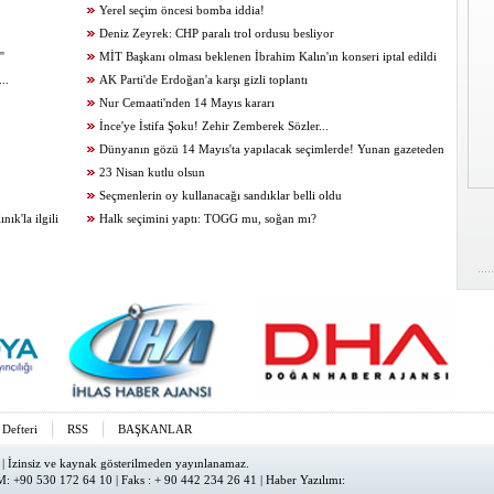
Yerel seçim öncesi bomba iddia!
Deniz Zeyrek: CHP paralı trol ordusu besliyor
'
MİT Başkanı olması beklenen İbrahim Kalın'ın konseri iptal edildi
..
AK Parti'de Erdoğan'a karşı gizli toplantı
Nur Cemaati'nden 14 Mayıs kararı
İnce'ye İstifa Şoku! Zehir Zemberek Sözler...
Dünyanın gözü 14 Mayıs'ta yapılacak seçimlerde! Yunan gazeteden
skandal Çavuşoğlu manşeti
23 Nisan kutlu olsun
Seçmenlerin oy kullanacağı sandıklar belli oldu
k'la ilgili
Halk seçimini yaptı: TOGG mu, soğan mı?
 Defteri
RSS
BAŞKANLAR
| İzinsiz ve kaynak gösterilmeden yayınlanamaz.
: +90 530 172 64 10 | Faks : + 90 442 234 26 41 |
Haber Yazılımı
: