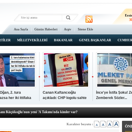
Erz
2
Erzi
3
Ana Sayfa
Günün Haberleri
Arşiv
Sitene Ekle
2
An
3
RTİLER
MİLLETVEKİLLERİ
BAKANLAR
GENEL BAŞKANLAR
CUMHUR
İsta
2
Oğan, 2. tura
Canan Kaftancıoğlu
İnce'ye İstifa Şoku! Z
zsa her iki ittifaka
açıkladı: CHP logolu sahte
Zemberek Sözler...
şkanı Ali Öğdük, mazbatasını aldı…
tek şartını sundu
broşürleri AKP'liler
elere yeni operasyon! Zeydan Karalar, Abdurrahman Tutdere ve Ahmet
bastırmış
kanı Küçükoğlu'nun yeni 'A Takımı'nda kimler var?
den Tarihi günde, tarihi açılış
kanlar anketi açıklandı!
Karakter boyutu :
ÖN
sı Zafer Tarıkdaroğlu, oyunu memleketinde kullandı