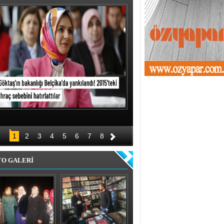
1
2
3
4
5
6
7
8
TO GALERİ