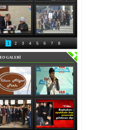
nıslı kadınlardan 
Recep Aydın ve ekibi 
'evet' sözü
geceli gündüzlü 
çalışıyor
Bakan Akdağ 
Palandöken İlçe 
Oltu’da
Başkanlığından 15 
1
2
3
4
5
6
7
8
Temmuz kahraman 
kadınlar sergisi
EO GALERİ
ham Aliyev Parkı 
Vanlı çocuk gülme 
Törenle Açıldı
krizine soktu