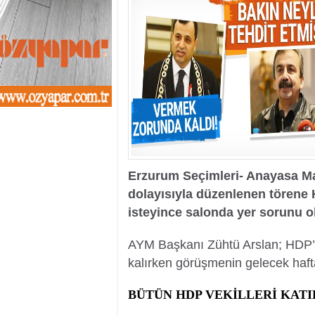
13:01
- Sekmen oyunu 
12:46
- Erzurum 2019 Y
11:33
- Canan Uçar proj
11:27
- Uçar: Çılgın p
11:02
- AK Parti'de sıra
10:54
- CHP'nin İstanbu
10:20
- CHP'nin Ümran
10:13
- Gürsel Tekin CHP
13:42
- DEM Parti'de ön
Erzurum Seçimleri- Anayasa M
dolayısıyla düzenlenen törene 
isteyince salonda yer sorunu o
AYM Başkanı Zühtü Arslan; HDP’n
kalırken görüşmenin gelecek haft
BÜTÜN HDP VEKİLLERİ KATI