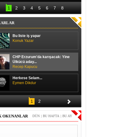
lal Erdoğan hedefi 
Başbakan ile 
12’den vurdu
ayakkabı boyacısı 
1
2
3
4
5
6
7
8
arasında güldüren 
diyalog
ZARLAR
Bu liste iş yapar
Konuk Yazar
CHP Erzurum'da karışacak: Yine
Ülkücü aday...
Recep Kapucu
Herkese Selam...
Eymen Dikdur
Merhaba,
1
2
Durmuş Duran
K OKUNANLAR
DÜN
|
BU HAFTA
|
BU AY