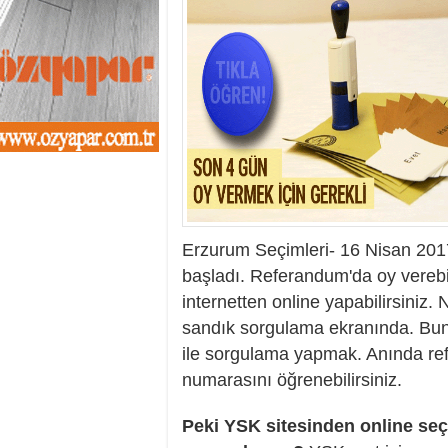
13:01
- Sekmen oyunu 
12:46
- Erzurum 2019 Y
11:33
- Canan Uçar proj
11:27
- Uçar: Çılgın p
11:02
- AK Parti'de sıra
10:54
- CHP'nin İstanbu
10:20
- CHP'nin Ümran
10:13
- Gürsel Tekin CHP
13:42
- DEM Parti'de ön
Erzurum Seçimleri- 16 Nisan 20
başladı. Referandum'da oy vereb
internetten online yapabilirsini
sandık sorgulama ekranında. Bu
ile sorgulama yapmak. Anında re
numarasını öğrenebilirsiniz.
Peki YSK sitesinden online se