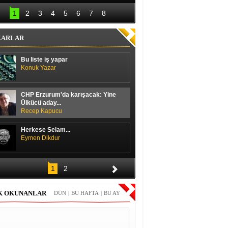
lal Erdoğan hedefi 
Başbakan ile 
12’den vurdu
ayakkabı boyacısı 
1
2
3
4
5
6
7
8
arasında güldüren 
diyalog
ZARLAR
Bu liste iş yapar
Konuk Yazar
CHP Erzurum'da karışacak: Yine
Ülkücü aday...
Recep Kapucu
Herkese Selam...
Eymen Dikdur
Merhaba,
1
2
Durmuş Duran
K OKUNANLAR
DÜN
|
BU HAFTA
|
BU AY