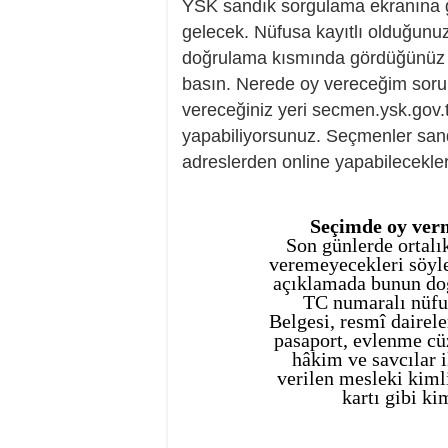
YSK sandık sorgulama ekranına gi
gelecek. Nüfusa kayıtlı olduğunuz
doğrulama kısmında gördüğünüz h
basın. Nerede oy vereceğim soru
vereceğiniz yeri secmen.ysk.gov.t
yapabiliyorsunuz. Seçmenler sand
adreslerden online yapabilecekler
Seçimde oy verm
Son günlerde ortalık
veremeyecekleri söyle
açıklamada bunun doğ
TC numaralı nüfu
Belgesi, resmî dairele
pasaport, evlenme cüz
hâkim ve savcılar 
verilen mesleki kimli
kartı gibi ki