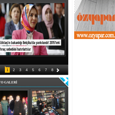
1
2
3
4
5
6
7
8
TO GALERİ