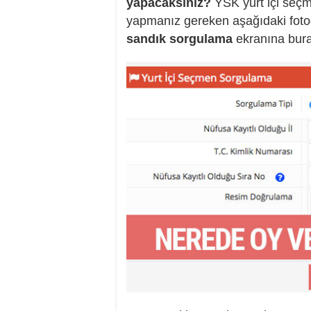
yapacaksınız?
YSK yurt içi seçm
yapmanız gereken aşağıdaki fotoğ
sandık sorgulama
ekranına bura