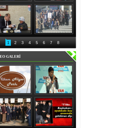
nıslı kadınlardan 
Recep Aydın ve ekibi 
'evet' sözü
geceli gündüzlü 
çalışıyor
Bakan Akdağ 
Palandöken İlçe 
Oltu’da
Başkanlığından 15 
1
2
3
4
5
6
7
8
Temmuz kahraman 
kadınlar sergisi
EO GALERİ
ham Aliyev Parkı 
Vanlı çocuk gülme 
Törenle Açıldı
krizine soktu