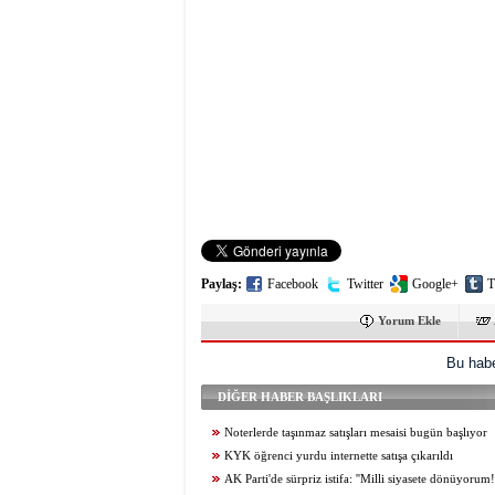
Paylaş:
Facebook
Twitter
Google+
T
Yorum Ekle
Bu habe
DİĞER HABER BAŞLIKLARI
Noterlerde taşınmaz satışları mesaisi bugün başlıyor
KYK öğrenci yurdu internette satışa çıkarıldı
AK Parti'de sürpriz istifa: ''Milli siyasete dönüyorum!'