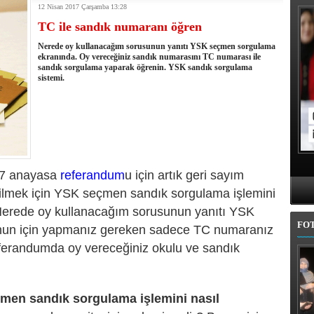
12 Nisan 2017 Çarşamba 13:28
kullandı
TC ile sandık numaranı öğren
erel Seçim Seçim Sonuçları
elerini açıkladı
Nerede oy kullanacağım sorusunun yanıtı YSK seçmen sorgulama
rojem şehri Mehmet Sekmen'den kurtarmak!
ekranında. Oy vereceğiniz sandık numarasını TC numarası ile
sandık sorgulama yaparak öğrenin. YSK sandık sorgulama
 belediye meclis üyesi adaylarında
sistemi.
l'da 11 ilçe adayı daha belli oldu
iye adayı Aykut Erdoğdu oldu
'den istifa etti
 seçim tamamlandı: Erzurum'da 4 ilçede sandığa gidildi
17 anayasa
referandum
u için artık geri sayım
ilmek için YSK seçmen sandık sorgulama işlemini
z. Nerede oy kullanacağım sorusunun yanıtı YSK
FO
nun için yapmanız gereken sadece TC numaranız
ferandumda oy vereceğiniz okulu ve sandık
çmen sandık sorgulama işlemini nasıl