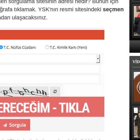
en sorgulama sitesinin adresi nedir? Bunun için
Hı
rafa tıklamak. YSK'nın resmi sitesindeki
seçmen
dan ulaşacaksınız.
VİD
İl