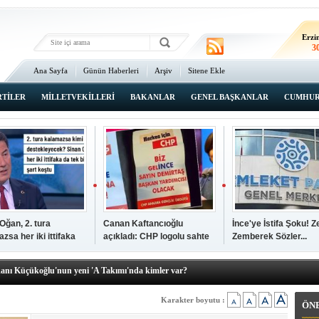
Erz
2
Erzi
3
Ana Sayfa
Günün Haberleri
Arşiv
Sitene Ekle
2
An
3
RTİLER
MİLLETVEKİLLERİ
BAKANLAR
GENEL BAŞKANLAR
CUMHUR
İsta
2
Oğan, 2. tura
Canan Kaftancıoğlu
İnce'ye İstifa Şoku! Z
zsa her iki ittifaka
açıkladı: CHP logolu sahte
Zemberek Sözler...
şkanı Ali Öğdük, mazbatasını aldı…
tek şartını sundu
broşürleri AKP'liler
elere yeni operasyon! Zeydan Karalar, Abdurrahman Tutdere ve Ahmet
bastırmış
kanı Küçükoğlu'nun yeni 'A Takımı'nda kimler var?
den Tarihi günde, tarihi açılış
kanlar anketi açıklandı!
Karakter boyutu :
ÖN
sı Zafer Tarıkdaroğlu, oyunu memleketinde kullandı