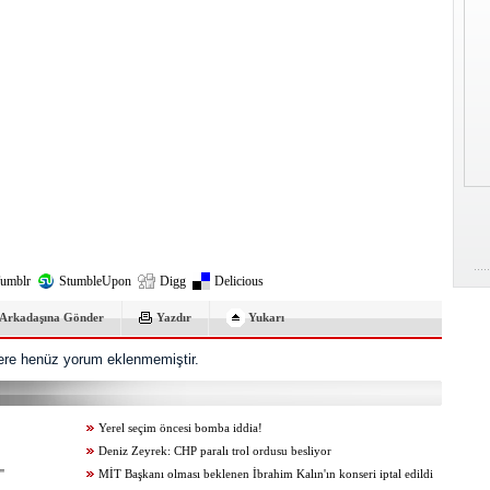
umblr
StumbleUpon
Digg
Delicious
Arkadaşına Gönder
Yazdır
Yukarı
re henüz yorum eklenmemiştir.
Yerel seçim öncesi bomba iddia!
Deniz Zeyrek: CHP paralı trol ordusu besliyor
'
MİT Başkanı olması beklenen İbrahim Kalın'ın konseri iptal edildi