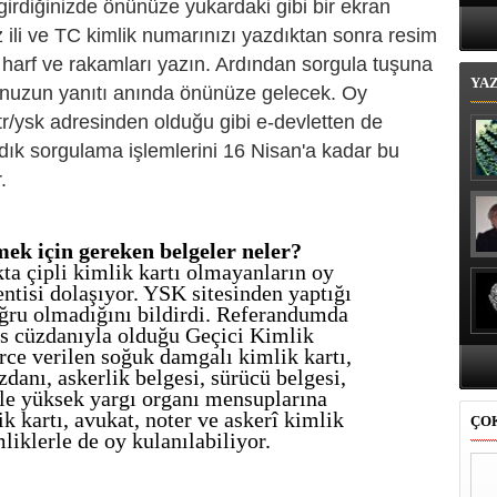
rdiğinizde önünüze yukardaki gibi bir ekran
Bi
 ili ve TC kimlik numarınızı yazdıktan sonra resim
arf ve rakamları yazın. Ardından sorgula tuşuna
YA
nuzun yanıtı anında önünüze gelecek. Oy
r/ysk adresinden olduğu gibi e-devletten de
ık sorgulama işlemlerini 16 Nisan'a kadar bu
.
ek için gereken belgeler neler?
ta çipli kimlik kartı olmayanların oy
ntisi dolaşıyor. YSK sitesinden yaptığı
ru olmadığını bildirdi. Referandumda
s cüzdanıyla olduğu Geçici Kimlik
rce verilen soğuk damgalı kimlik kartı,
danı, askerlik belgesi, sürücü belgesi,
ile yüksek yargı organı mensuplarına
k kartı, avukat, noter ve askerî kimlik
ÇO
mliklerle de oy kulanılabiliyor.