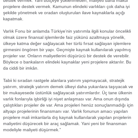
destek vermek. Yani bütçeye yüklenmeden, maliyeti daha makul
projelere destek vermek. Kamunun elindeki varlıkları çok daha iyi
şekilde yönetmek ve oradan oluşturulan ilave kaynaklarla açığı
kapatmak.
Varlık Fonu bir anlamda Türkiye’nin yatırımla ilgili konular öncelikli
olmak üzere finansal işlemlerde faiz yükünü azaltmaya yönelik,
ülkeye katma değer sağlayacak her türlü fırsat sağlayan işlemlere
girmesini öngören bir yapı. Geçmişte kaynak kullanılarak yapılmış
projeler var. Onların maliyetlerini düşürücü bir destek de verebilir.
Böylece o bankaların elindeki kaynaklar yeni projelere aktarılır. Bu
da ciddi bir imkân.
Tabii ki sıradan rastgele alanlara yatırım yapmayacak, stratejik
yatırım, stratejik yatırım demek ülkeyi daha yukarılara taşıyacak ve
bir mukayesede üstünlük sağlayacak yatırımlardır. Üç tane ülkenin
varlık fonlarıyla işbirliği iyi niyet anlaşması var. Ama onun dışında
çalıştıkları projeler de var. Ama projeleri henüz sonuçlanmadığı için
altyapı projelerinin finansmanı var. Varlık fonunun amacı yapılan
projelere mali imkanlarla dış kaynak kullanılarak yapılan projelerin
maliyetini düşürecek bir araç sağlamak. Yani yeni bir finansman
modeliyle maliyeti düşürmek.”