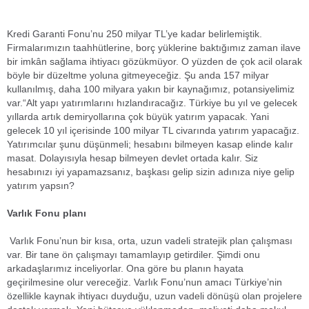
Kredi Garanti Fonu’nu 250 milyar TL’ye kadar belirlemiştik.
Firmalarımızın taahhütlerine, borç yüklerine baktığımız zaman ilave
bir imkân sağlama ihtiyacı gözükmüyor. O yüzden de çok acil olarak
böyle bir düzeltme yoluna gitmeyeceğiz. Şu anda 157 milyar
kullanılmış, daha 100 milyara yakın bir kaynağımız, potansiyelimiz
var.“Alt yapı yatırımlarını hızlandıracağız. Türkiye bu yıl ve gelecek
yıllarda artık demiryollarına çok büyük yatırım yapacak. Yani
gelecek 10 yıl içerisinde 100 milyar TL civarında yatırım yapacağız.
Yatırımcılar şunu düşünmeli; hesabını bilmeyen kasap elinde kalır
masat. Dolayısıyla hesap bilmeyen devlet ortada kalır. Siz
hesabınızı iyi yapamazsanız, başkası gelip sizin adınıza niye gelip
yatırım yapsın?
Varlık Fonu planı
Varlık Fonu’nun bir kısa, orta, uzun vadeli stratejik plan çalışması
var. Bir tane ön çalışmayı tamamlayıp getirdiler. Şimdi onu
arkadaşlarımız inceliyorlar. Ona göre bu planın hayata
geçirilmesine olur vereceğiz. Varlık Fonu’nun amacı Türkiye’nin
özellikle kaynak ihtiyacı duyduğu, uzun vadeli dönüşü olan projelere