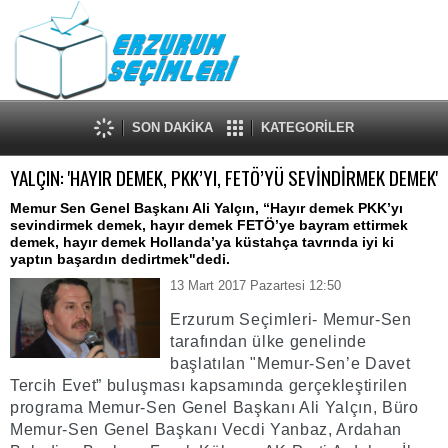
SON DAKİKA
KATEGORİLER
YALÇIN: 'HAYIR DEMEK, PKK’YI, FETÖ’YÜ SEVİNDİRMEK DEMEK'
Memur Sen Genel Başkanı Ali Yalçın, “Hayır demek PKK’yı
sevindirmek demek, hayır demek FETÖ’ye bayram ettirmek
demek, hayır demek Hollanda’ya küstahça tavrında iyi ki
yaptın başardın dedirtmek"dedi.
13 Mart 2017 Pazartesi 12:50
Erzurum Seçimleri- Memur-Sen
tarafından ülke genelinde
başlatılan "Memur-Sen’e Davet
Tercih Evet” buluşması kapsamında gerçekleştirilen
programa Memur-Sen Genel Başkanı Ali Yalçın, Büro
Memur-Sen Genel Başkanı Vecdi Yanbaz, Ardahan