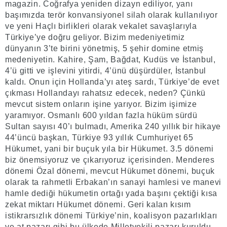
magazin. Coğrafya yeniden dizayn ediliyor, yanı
başımızda terör konvansiyonel silah olarak kullanılıyor
ve yeni Haçlı birlikleri olarak vekalet savaşlarıyla
Türkiye’ye doğru geliyor. Bizim medeniyetimiz
dünyanın 3’te birini yönetmiş, 5 şehir domine etmiş
medeniyetin. Kahire, Şam, Bağdat, Kudüs ve İstanbul,
4’ü gitti ve işlevini yitirdi, 4’ünü düşürdüler, İstanbul
kaldı. Onun için Hollanda’yı ateş sardı, Türkiye’de evet
çıkması Hollandayı rahatsız edecek, neden? Çünkü
mevcut sistem onların işine yarıyor. Bizim işimize
yaramıyor. Osmanlı 600 yıldan fazla hüküm sürdü
Sultan sayısı 40’ı bulmadı, Amerika 240 yıllık bir hikaye
44’üncü başkan, Türkiye 93 yıllık Cumhuriyet 65
Hükumet, yani bir buçuk yıla bir Hükumet. 3.5 dönemi
biz önemsiyoruz ve çıkarıyoruz içerisinden. Menderes
dönemi Özal dönemi, mevcut Hükumet dönemi, buçuk
olarak ta rahmetli Erbakan’ın sanayi hamlesi ve manevi
hamle dediği hükumetin ortağı yada başını çektiği kısa
zekat miktarı Hükumet dönemi. Geri kalan kısım
istikrarsızlık dönemi Türkiye’nin, koalisyon pazarlıkları
ve at pazarı gibi bu ülkede Milletvekili pazarı kuruldu.