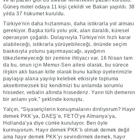
Güneş motel odaya 11 kişi çekildi ve Bakan yapıldı. 38
yılda 37 hükumet kuruldu.
Türkiye'nin daha hızlanması, daha istikrarla yol alması
gerekiyor. Başka türlü yolu yok, alan daraldı, küresel
operasyon çoğaldı. Dolayısıyla Türkiye'nin hızlı karar
alabileceği, istikrarla yürüyebileceği, önünde seçim
baskısıyla yolunu şaşırmayacağı, ayağının
tökezlemeyeceği bir zemine ihtiyacı var. 16 Nisan tam
da bu, onun için Memur-Sen ailesi olarak, bu sürece
ilişkin aklı basan kitle olarak bunu kalkıp üyelerimizle
paylaşıp alana yayılıp kelebek etkisiyle topluma
aksettirmezsek biz kendimizi bu anlamda sorumlu
hisseder, vebalin altında hissederiz. Yarın tüh demenin
bir anlamı yok.” şeklinde konuştu.
Yalçın, “Siyasetçilerin konuşmalarını dinliyorum? Hayır
demek PKK’ya, DAEŞ’e, FETÖ’ye Almanya’ya,
Hollanda’ya diye cümle kuruluyor. Ben öyle
kurmuyorum. Hayır demek PKK’lı olmak demek değil
ama hayır demek PKK’yı sevindirmek demek, hayır