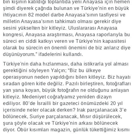
bin kişinin katıldığı toplantıda yeni Anayasa için hemen
şimdi diyerek çağrıda bulunan ve Türkiye’nin en büyük
ihtiyacının 82 model darbe Anayasa’sının tasfiyesi ve
milletin Anayasa’sının tahkimatı olması gerekir diye
sesini yükselten bir kitleyiz. Uluslararası Anayasa
kongresi, Anayasa araştırması, Anayasa raporlarıyla bu
süreci en ciddi katkıyı veren ve Türkiye'nin kapasitesi
olarak bu sürecin en önemli önemini de biz anlarız diye
düşünüyorum.” ifadelerini kullandı.
Türkiye'nin daha hızlanması, daha istikrarla yol alması
gerektiğini söyleyen Yalçın; “Biz bu ülkeye
operasyonun neden yapıldığını bilen kitleyiz. Biz hayatı
sıradan gören kitle değiliz. Pazılı birleştiren, fotoğrafları
yan yana koyan, büyük fotoğrafın ne olduğunu anlayan
kitleyiz. Medeniyet coğrafyamız yeniden dizayn
ediliyor. 80’de İsrailli bir gazeteci önümüzdeki 20 yıl
içerisinde neler olacak derken? Irak parçalanacak 3’e
bölünecek, Suriye parçalanacak, Mısır düşürülecek,
şura şöyle olacak ve Türkiye'nin arkası bölünecek
diyor. Öbür kısımları magazin, günlük tükettiğimiz kısmı