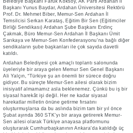
Belediye Başkanı Faruk Köksoy, AK Parti Ardahan İl
Başkanı Yunus Baydar, Ardahan Üniversitesi Rektörü
Prof. Dr. Mehmet Biber, Memur-Sen Ardahan İl
Temsilcisi Serkan Karataş, Eğitim Bir Sen (Eğitimciler
Birliği Sendikası) Ardahan Şube Başkanı Erdinç
Çakmak, Büro Memur-Sen Ardahan İl Başkanı Ümit
Sarıkaya ve Memur-Sen Konfederasyonu’na bağlı diğer
sendikaların şube başkanları ile çok sayıda davetli
katıldı.
Ardahan Belediyesi çok amaçlı toplantı salonunda
üyeleriyle bir araya gelen Memur Sen Genel Başkanı
Ali Yalçın, “Türkiye şu an önemli bir sürece doğru
gidiyor. Bu süreçte Memur-Sen ailesi olarak bizim
inisiyatif almamamız asla beklenemez. Çünkü bu iş bir
siyasal harekât işi değil. Her ne kadar siyasal
harekatlar milletin önüne getirme fırsatını
oluşturmuşlarsa da bu aslında bizim tam bir yıl önce
Şubat ayında 360 STK’yı bir araya getirerek Memur-
Sen ailesi olarak Türkiye anayasa platformunu
oluşturarak Cumhurbaşkanının Ankara’da katıldığı üç