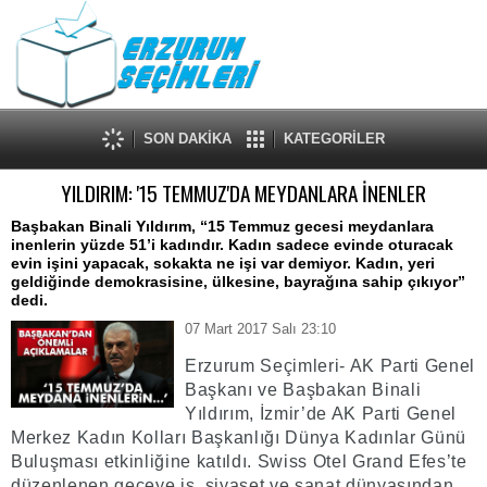
SON DAKİKA
KATEGORİLER
YILDIRIM: '15 TEMMUZ'DA MEYDANLARA İNENLER
Başbakan Binali Yıldırım, “15 Temmuz gecesi meydanlara
inenlerin yüzde 51’i kadındır. Kadın sadece evinde oturacak
evin işini yapacak, sokakta ne işi var demiyor. Kadın, yeri
geldiğinde demokrasisine, ülkesine, bayrağına sahip çıkıyor”
dedi.
07 Mart 2017 Salı 23:10
Erzurum Seçimleri- AK Parti Genel
Başkanı ve Başbakan Binali
Yıldırım, İzmir’de AK Parti Genel
Merkez Kadın Kolları Başkanlığı Dünya Kadınlar Günü
Buluşması etkinliğine katıldı. Swiss Otel Grand Efes’te
düzenlenen geceye iş, siyaset ve sanat dünyasından