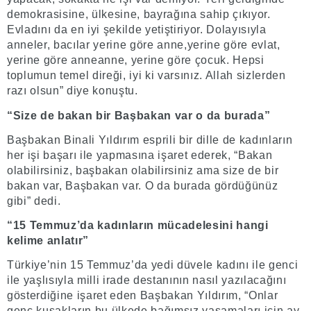
demokrasisine, ülkesine, bayrağına sahip çıkıyor.
Evladını da en iyi şekilde yetiştiriyor. Dolayısıyla
anneler, bacılar yerine göre anne,yerine göre evlat,
yerine göre anneanne, yerine göre çocuk. Hepsi
toplumun temel direği, iyi ki varsınız. Allah sizlerden
razı olsun” diye konuştu.
“Size de bakan bir Başbakan var o da burada”
Başbakan Binali Yıldırım esprili bir dille de kadınların
her işi başarı ile yapmasına işaret ederek, “Bakan
olabilirsiniz, başbakan olabilirsiniz ama size de bir
bakan var, Başbakan var. O da burada gördüğünüz
gibi” dedi.
“15 Temmuz’da kadınların mücadelesini hangi
kelime anlatır”
Türkiye’nin 15 Temmuz’da yedi düvele kadını ile genci
ile yaşlısıyla milli irade destanının nasıl yazılacağını
gösterdiğine işaret eden Başbakan Yıldırım, “Onlar
genç kuşakların bu ülkede bağımsız yaşamaları için ay