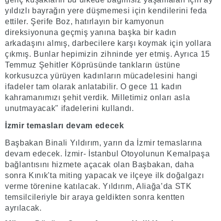
yıldızlı bayrağın yere düşmemesi için kendilerini feda
ettiler. Şerife Boz, hatırlayın bir kamyonun
direksiyonuna geçmiş yanına başka bir kadın
arkadaşını almış, darbecilere karşı koymak için yollara
çıkmış. Bunlar hepimizin zihninde yer etmiş. Ayrıca 15
Temmuz Şehitler Köprüsünde tankların üstüne
korkusuzca yürüyen kadınların mücadelesini hangi
ifadeler tam olarak anlatabilir. O gece 11 kadın
kahramanımızı şehit verdik. Milletimiz onları asla
unutmayacak" ifadelerini kullandı.
İzmir temasları devam edecek
Başbakan Binali Yıldırım, yarın da İzmir temaslarına
devam edecek. İzmir- İstanbul Otoyolunun Kemalpaşa
bağlantısını hizmete açacak olan Başbakan, daha
sonra Kınık'ta miting yapacak ve ilçeye ilk doğalgazı
verme törenine katılacak. Yıldırım, Aliağa’da STK
temsilcileriyle bir araya geldikten sonra kentten
ayrılacak.