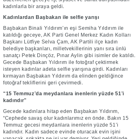
kadınlarla bir araya geldi.
Kadınlardan Başbakan ile selfie yarışı
Başbakan Binali Yıldırım’ın eşi Semiha Yıldırım ile
katıldığı geceye, AK Parti Genel Merkez Kadın Kolları
Başkanı Lütfiye Selva Çam, AK Partili ilçe kadın
belediye başkanları, milletvekillerinin yanı sıra ünlü
sanatçı Petek Dinçöz, Pınar Aylin gibi isimler de katıldı.
Gecede Başbakan Yıldırım ile fotoğraf çektirmek
isteyen kadınlar adeta selfie yarışına girdi. Kadınları
kırmayan Başbakan Yıldırım da elinden geldiğince
fotoğraf tekliflerini geri çevirmedi.
“15 Temmuz’da meydanlara inenlerin yüzde 51’i
kadındır”
Gecede kadınlara hitap eden Başbakan Yıldırım,
“Cephede savaş olur kadınlarımız en önde. Bakın 15
Temmuz gecesi meydanlara inenlerin yüzde 51’i
kadındır. Kadın sadece evinde oturacak evin işini
yapacak, sokakta ne işi var demiyor. Yeri geldiğinde