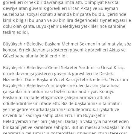
görevlileri örnek bir davranışa imza attı. Olimpiyat Park'ta
devriye atan güvenlik görevlileri Ercan Aktaş ve Süleyman
Güzelbaba, sosyal donatı alanında bir çanta buldu. İçerisinde
kimlik bilgisi bulunan ve 20 bin lira değerindeki ziynet eşyası ile
dolu olan çanta, Büyükşehir Belediyesi yetkililerince sahibine
teslim edildi.
Büyükşehir Belediye Başkanı Mehmet Sekmen'in talimatıyla, söz
konusu örnek davranışı gösteren güvenlik görevlileri Aktaş ve
Güzelbaba altınla ödüllendirildi.
Büyükşehir Belediyesi Genel Sekreter Yardımcısı Ünsal Kıraç,
örnek davranışı gösteren güvenlik görevlileri ile Destek
Hizmetleri Daire Başkanı Yücel Kara'yı tebrik ederek, "Erzurum
Büyükşehir Belediyesi'nin böylesine ulvi davranışlara haiz
çalışanlarının bulunması bizleri onurlandırıyor. Konuyu
Başkanımıza ifade ettiğimizde çalışanlarımızın altınla
ödüllendirilmesini ifade etti. Biz de başkanımızın talimatını
yerine getirerek arkadaşlarımızı ödüllendirdik. Liyakatli ve
özverili bir kadroya sahip olan Erzurum Büyükşehir
Belediyemizin her biri çalışanı Dadaş'ın vakarıyla hareket eden
bir kabiliyet ve karaktere sahiptir. Bütün mesai arkadaşlarımıza
şehrimizin gelişimi için gösterdikleri özveriden ötürü teşekkür