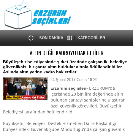
SON DAKİKA
KATEGORİLER
ALTIN DEĞİL KADROYU HAK ETTİLER
Büyükşehir belediyesinde şirket üzerinde çalışan iki belediye
güvenlikcisi bir çanta altın buldular altınla ödüllendirildiler.
Aslında altın yerine kadro hak ettiler.
24 Şubat 2017 Cuma 18:29
ERZURUM'da
Erzurum seçimleri
-
içerisinde 20 bin lira değerinde altın
bulunan çantayı sahiplerine ulaştıran
özel güvenlik görevlileri, Büyükşehir
Belediyesi tarafından ödüllendirildi.
Büyükşehir Belediyesi Destek Hizmetleri Daire Başkanlığı
bünyesindeki Güvenlik Şube Müdürlüğü'nde çalışan güvenlik