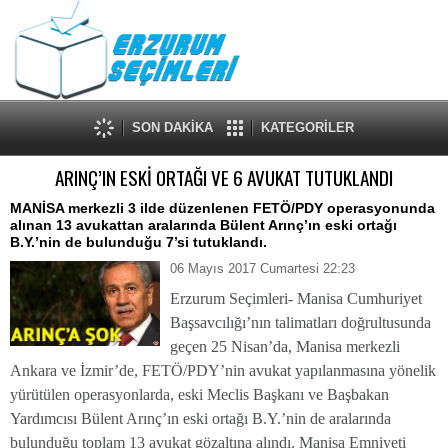
SON DAKİKA
KATEGORİLER
ARINÇ’IN ESKİ ORTAĞI VE 6 AVUKAT TUTUKLANDI
MANİSA merkezli 3 ilde düzenlenen FETÖ/PDY operasyonunda
alınan 13 avukattan aralarında Bülent Arınç’ın eski ortağı
B.Y.’nin de bulunduğu 7’si tutuklandı.
06 Mayıs 2017 Cumartesi 22:23
Erzurum Seçimleri- Manisa Cumhuriyet
Başsavcılığı’nın talimatları doğrultusunda
geçen 25 Nisan’da, Manisa merkezli
Ankara ve İzmir’de, FETÖ/PDY’nin avukat yapılanmasına yönelik
yürütülen operasyonlarda, eski Meclis Başkanı ve Başbakan
Yardımcısı Bülent Arınç’ın eski ortağı B.Y.’nin de aralarında
bulunduğu toplam 13 avukat gözaltına alındı. Manisa Emniyeti