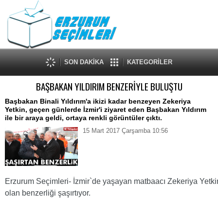
SON DAKİKA
KATEGORİLER
BAŞBAKAN YILDIRIM BENZERİYLE BULUŞTU
Başbakan Binali Yıldırım'a ikizi kadar benzeyen Zekeriya
Yetkin, geçen günlerde İzmir'i ziyaret eden Başbakan Yıldırım
ile bir araya geldi, ortaya renkli görüntüler çıktı.
15 Mart 2017 Çarşamba 10:56
Erzurum Seçimleri- İzmir`de yaşayan matbaacı Zekeriya Yetkin
olan benzerliği şaşırtıyor.