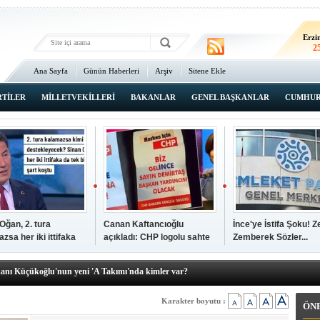
Erz
2
Erzi
2
Ana Sayfa
Günün Haberleri
Arşiv
Sitene Ekle
2
An
2
RTİLER
MİLLETVEKİLLERİ
BAKANLAR
GENEL BAŞKANLAR
CUMHUR
İsta
2
Oğan, 2. tura
Canan Kaftancıoğlu
İnce'ye İstifa Şoku! Z
zsa her iki ittifaka
açıkladı: CHP logolu sahte
Zemberek Sözler...
şkanı Ali Öğdük, mazbatasını aldı…
tek şartını sundu
broşürleri AKP'liler
elere yeni operasyon! Zeydan Karalar, Abdurrahman Tutdere ve Ahmet
bastırmış
kanı Küçükoğlu'nun yeni 'A Takımı'nda kimler var?
den Tarihi günde, tarihi açılış
kanlar anketi açıklandı!
Karakter boyutu :
ÖN
sı Zafer Tarıkdaroğlu, oyunu memleketinde kullandı