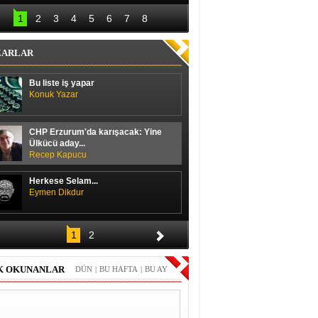
lal Erdoğan hedefi 
Başbakan ile 
12’den vurdu
ayakkabı boyacısı 
1
2
3
4
5
6
7
8
arasında güldüren 
diyalog
ZARLAR
Bu liste iş yapar
Konuk Yazar
CHP Erzurum'da karışacak: Yine
Ülkücü aday...
Recep Kapucu
Herkese Selam...
Eymen Dikdur
Merhaba,
1
2
Durmuş Duran
K OKUNANLAR
DÜN
|
BU HAFTA
|
BU AY