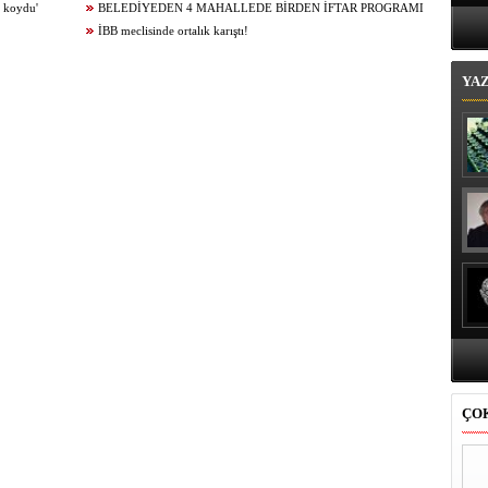
Bi
l koydu'
MUHTARLARLA İFTAR
BELEDİYEDEN 4 MAHALLEDE BİRDEN İFTAR PROGRAMI
İBB meclisinde ortalık karıştı!
YA
ÇO