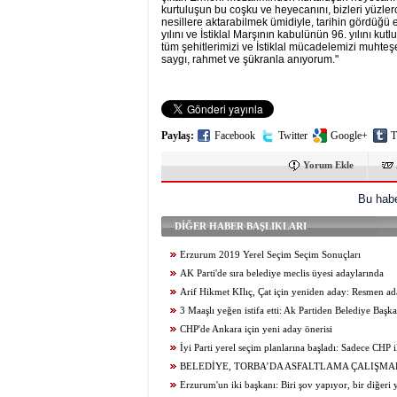
kurtuluşun bu coşku ve heyecanını, bizleri yüzlerc
nesillere aktarabilmek ümidiyle, tarihin gördüğü
yılını ve İstiklal Marşının kabulünün 96. yılını kutl
tüm şehitlerimizi ve İstiklal mücadelemizi muhteş
saygı, rahmet ve şükranla anıyorum."
Paylaş:
Facebook
Twitter
Google+
T
Yorum Ekle
Bu habe
DİĞER HABER BAŞLIKLARI
Erzurum 2019 Yerel Seçim Seçim Sonuçları
AK Parti'de sıra belediye meclis üyesi adaylarında
Arif Hikmet KIlıç, Çat için yeniden aday: Resmen ad
açıklandı
3 Maaşlı yeğen istifa etti: Ak Partiden Belediye Başk
CHP'de Ankara için yeni aday önerisi
İyi Parti yerel seçim planlarına başladı: Sadece CHP il
yapalım
BELEDİYE, TORBA’DA ASFALTLAMA ÇALIŞMA
BAŞLATILDI
Erzurum'un iki başkanı: Biri şov yapıyor, bir diğeri 