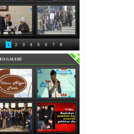
nıslı kadınlardan 
Recep Aydın ve ekibi 
'evet' sözü
geceli gündüzlü 
çalışıyor
Bakan Akdağ 
Palandöken İlçe 
Oltu’da
Başkanlığından 15 
1
2
3
4
5
6
7
8
Temmuz kahraman 
kadınlar sergisi
EO GALERİ
ham Aliyev Parkı 
Vanlı çocuk gülme 
Törenle Açıldı
krizine soktu