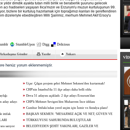
e yıldır dimdik ayakta tutan milli birlik ve beraberlik şuurunu gelecek
Hı
 en acı hadiseleri yaşayan Ilıca'mızın ve Erzurum'u muzun kurtuluşunun 99.
uyor, bizlere bir kurtuluş hazırlamak için toprağımızı kanları ile şereflendiren
em dizeleriyle ebedileştiren Milli Şairimiz, merhum Mehmet Akif Ersoy'u
umblr
StumbleUpon
Digg
Delicious
Arkadaşına Gönder
Yazdır
Yukarı
VİD
re henüz yorum eklenmemiştir.
Uçar: Çılgın projem şehri Mehmet Sekmen'den kurtarmak!
CHP'nin İstanbul'da 11 ilçe adayı daha belli oldu
aylığı
Deva 51 adayını açıkladı: 2 ilçe adayı Erzurum'dan
İl
an aday adayı
CHP'li Mehmet Sevigen'den Muharrem İnce iddiası
Cumhur İttifakı'ndan yerel seçim için İzmir ve Antalya planı!
e ittifak
BAŞKAN SEKMEN: "MESAJIMIZ AÇIK VE NET; GÜVEN VE
LARI
İSTİKRARIN DEVAMI İÇİN AK PARTİ"
TÜRKKUYUSU SAHURUNDA BULUŞTULAR
yara sarıyor
BELEDİYEDEN ŞEHİT YAKINLARI, GAZİLER VE