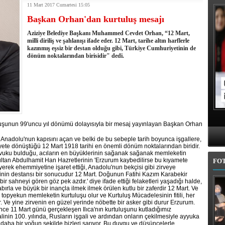
11 Mart 2017 Cumartesi 15:05
kullandı
Başkan Orhan'dan kurtuluş mesajı
erel Seçim Seçim Sonuçları
elerini açıkladı
Aziziye Belediye Başkanı Muhammed Cevdet Orhan, “12 Mart,
rojem şehri Mehmet Sekmen'den kurtarmak!
milli diriliş ve şahlanışı ifade eder. 12 Mart, tarihe altın harflerle
kazınmış eşsiz bir destan olduğu gibi, Türkiye Cumhuriyetinin de
 belediye meclis üyesi adaylarında
dönüm noktalarından birisidir" dedi.
l'da 11 ilçe adayı daha belli oldu
iye adayı Aykut Erdoğdu oldu
'den istifa etti
 seçim tamamlandı: Erzurum'da 4 ilçede sandığa gidildi
uluşunun 99'uncu yıl dönümü dolayısıyla bir mesaj yayınlayan Başkan Orhan
re Anadolu'nun kapısını açan ve belki de bu sebeple tarih boyunca işgallere,
riyete dönüştüğü 12 Mart 1918 tarihi en önemli dönüm noktalarından biridir.
n vuku bulduğu, acıların en büyüklerinin sağanak sağanak memleketin
ultan Abdulhamit Han Hazretlerinin 'Erzurum kaybedilirse bu kıyamete
FO
yerek ehemmiyetine işaret ettiği, Anadolu'nun bekçisi gibi zirveye
nin destansı bir sonucudur 12 Mart. Doğunun Fatihi Kazım Karabekir
r sahneyi gören göz pek azdır.' diye ifade ettiği felaketleri yaşadığı halde,
bırla ve büyük bir inançla ilmek ilmek örülen kutlu bir zaferdir 12 Mart. Ve
şu topyekun memleketin kurtuluşu olur ve Kurtuluş Mücadelesinin fitili, her
ır. Ve yine zirvenin en güzel yerinde nöbette bir asker gibi durur Erzurum.
ce 11 Mart günü gerçekleşen Ilıca'nın kurtuluşunu kutladığımız
inin 100. yılında, Rusların işgali ve ardından onların çekilmesiyle ayyuka
aha bir yoğun şekilde bizleri sarıyor. Bu duygu ve düşüncelerle,