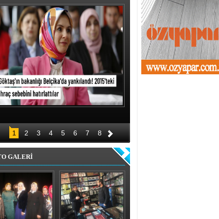
1
2
3
4
5
6
7
8
TO GALERİ