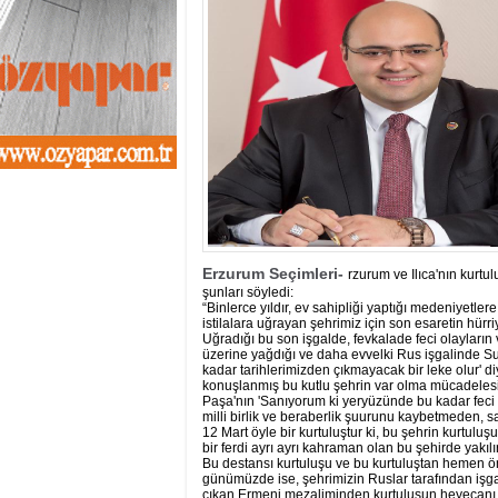
13:01
- Sekmen oyunu 
12:46
- Erzurum 2019 Y
11:33
- Canan Uçar proj
11:27
- Uçar: Çılgın p
11:02
- AK Parti'de sıra
10:54
- CHP'nin İstanbu
10:20
- CHP'nin Ümran
10:13
- Gürsel Tekin CHP
13:42
- DEM Parti'de ön
Erzurum Seçimleri-
rzurum ve Ilıca'nın kurt
şunları söyledi:
“Binlerce yıldır, ev sahipliği yaptığı medeniyetle
istilalara uğrayan şehrimiz için son esaretin hür
Uğradığı bu son işgalde, fevkalade feci olayları
üzerine yağdığı ve daha evvelki Rus işgalinde S
kadar tarihlerimizden çıkmayacak bir leke olur' di
konuşlanmış bu kutlu şehrin var olma mücadelesi
Paşa'nın 'Sanıyorum ki yeryüzünde bu kadar feci bi
milli birlik ve beraberlik şuurunu kaybetmeden, sa
12 Mart öyle bir kurtuluştur ki, bu şehrin kurtulu
bir ferdi ayrı ayrı kahraman olan bu şehirde yakıl
Bu destansı kurtuluşu ve bu kurtuluştan hemen ön
günümüzde ise, şehrimizin Ruslar tarafından işgal
çıkan Ermeni mezaliminden kurtuluşun heyecanı d