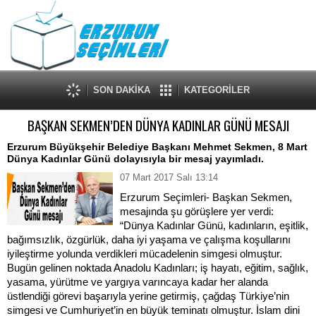
SON DAKİKA
KATEGORİLER
BAŞKAN SEKMEN’DEN DÜNYA KADINLAR GÜNÜ MESAJI
Erzurum Büyükşehir Belediye Başkanı Mehmet Sekmen, 8 Mart
Dünya Kadınlar Günü dolayısıyla bir mesaj yayımladı.
07 Mart 2017 Salı 13:14
Erzurum Seçimleri- Başkan Sekmen,
mesajında şu görüşlere yer verdi:
“Dünya Kadınlar Günü, kadınların, eşitlik,
bağımsızlık, özgürlük, daha iyi yaşama ve çalışma koşullarını
iyileştirme yolunda verdikleri mücadelenin simgesi olmuştur.
Bugün gelinen noktada Anadolu Kadınları; iş hayatı, eğitim, sağlık,
yasama, yürütme ve yargıya varıncaya kadar her alanda
üstlendiği görevi başarıyla yerine getirmiş, çağdaş Türkiye’nin
simgesi ve Cumhuriyet’in en büyük teminatı olmuştur. İslam dini