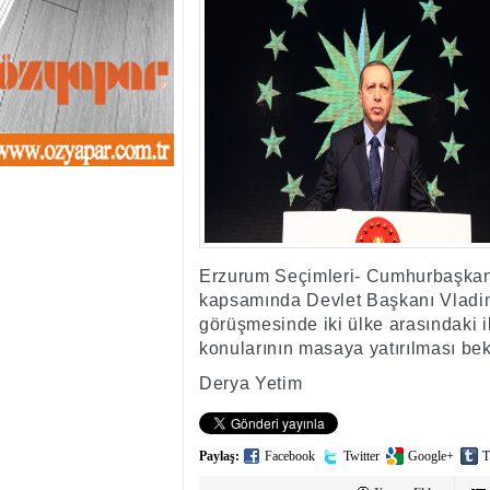
13:01
- Sekmen oyunu 
12:46
- Erzurum 2019 Y
11:33
- Canan Uçar proj
11:27
- Uçar: Çılgın p
11:02
- AK Parti'de sıra
10:54
- CHP'nin İstanbu
10:20
- CHP'nin Ümran
10:13
- Gürsel Tekin CHP
13:42
- DEM Parti'de ön
Erzurum Seçimleri- Cumhurbaşkan
kapsamında Devlet Başkanı Vladimi
görüşmesinde iki ülke arasındaki il
konularının masaya yatırılması be
Derya Yetim
Paylaş:
Facebook
Twitter
Google+
T