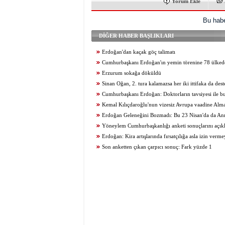
Yorum Ekle
Bu habe
DİĞER HABER BAŞLIKLARI
Erdoğan'dan kaçak göç talimatı
Cumhurbaşkanı Erdoğan'ın yemin törenine 78 ülked
katılım olacak
Erzurum sokağa döküldü
Sinan Oğan, 2. tura kalamazsa her iki ittifaka da deste
sundu
Cumhurbaşkanı Erdoğan: Doktorların tavsiyesi ile bu
edeceğim
Kemal Kılıçdaroğlu'nun vizesiz Avrupa vaadine Al
gibi açıklama
Erdoğan Geleneğini Bozmadı: Bu 23 Nisan'da da Anı
Yöneylem Cumhurbaşkanlığı anketi sonuçlarını açık
Erdoğan: Kira artışlarında fırsatçılığa asla izin verm
Son anketten çıkan çarpıcı sonuç: Fark yüzde 1