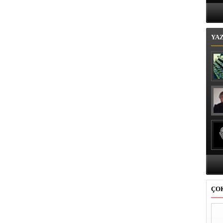
Bi
YA
ÇO