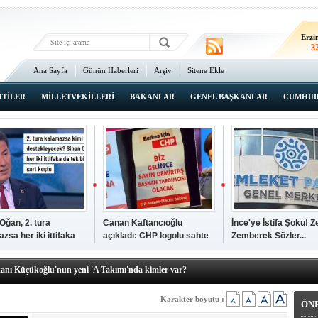
Erz
2
Erzi
3
Ana Sayfa
Günün Haberleri
Arşiv
Sitene Ekle
2
An
3
RTİLER
MİLLETVEKİLLERİ
BAKANLAR
GENEL BAŞKANLAR
CUMHUR
İsta
2
Oğan, 2. tura
Canan Kaftancıoğlu
İnce'ye İstifa Şoku! Z
zsa her iki ittifaka
açıkladı: CHP logolu sahte
Zemberek Sözler...
şkanı Ali Öğdük, mazbatasını aldı…
tek şartını sundu
broşürleri AKP'liler
elere yeni operasyon! Zeydan Karalar, Abdurrahman Tutdere ve Ahmet
bastırmış
kanı Küçükoğlu'nun yeni 'A Takımı'nda kimler var?
den Tarihi günde, tarihi açılış
kanlar anketi açıklandı!
Karakter boyutu :
ÖN
sı Zafer Tarıkdaroğlu, oyunu memleketinde kullandı