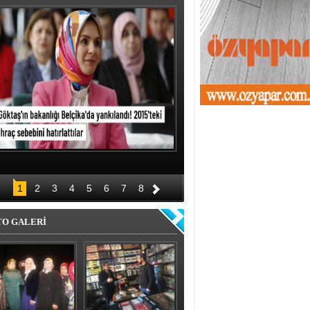
1
2
3
4
5
6
7
8
TO GALERİ