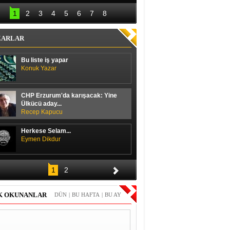
lal Erdoğan hedefi 
Başbakan ile 
12’den vurdu
ayakkabı boyacısı 
1
2
3
4
5
6
7
8
arasında güldüren 
diyalog
ZARLAR
Bu liste iş yapar
Konuk Yazar
CHP Erzurum'da karışacak: Yine
Ülkücü aday...
Recep Kapucu
Herkese Selam...
Eymen Dikdur
Merhaba,
1
2
Durmuş Duran
K OKUNANLAR
DÜN
|
BU HAFTA
|
BU AY