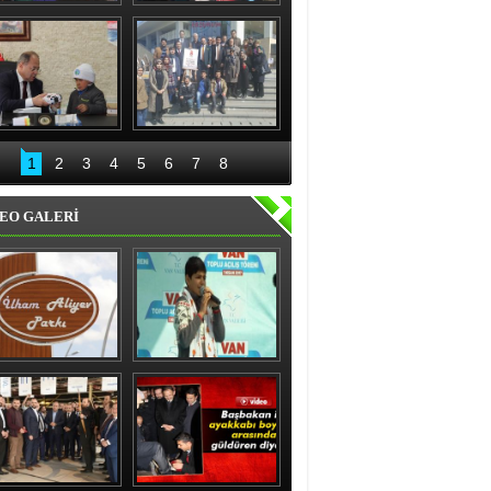
nıslı kadınlardan 
Recep Aydın ve ekibi 
'evet' sözü
geceli gündüzlü 
çalışıyor
Bakan Akdağ 
Palandöken İlçe 
Oltu’da
Başkanlığından 15 
1
2
3
4
5
6
7
8
Temmuz kahraman 
kadınlar sergisi
EO GALERİ
ham Aliyev Parkı 
Vanlı çocuk gülme 
Törenle Açıldı
krizine soktu