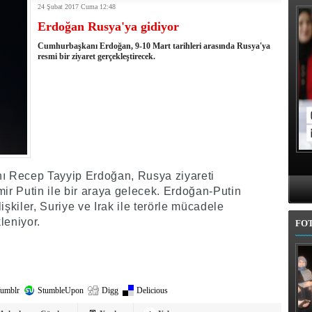
24 Şubat 2017 Cuma 12:48
kullandı
Erdoğan Rusya'ya gidiyor
erel Seçim Seçim Sonuçları
elerini açıkladı
Cumhurbaşkanı Erdoğan, 9-10 Mart tarihleri arasında Rusya'ya
rojem şehri Mehmet Sekmen'den kurtarmak!
resmi bir ziyaret gerçekleştirecek.
 belediye meclis üyesi adaylarında
l'da 11 ilçe adayı daha belli oldu
iye adayı Aykut Erdoğdu oldu
'den istifa etti
 seçim tamamlandı: Erzurum'da 4 ilçede sandığa gidildi
ı Recep Tayyip Erdoğan, Rusya ziyareti
r Putin ile bir araya gelecek. Erdoğan-Putin
işkiler, Suriye ve Irak ile terörle mücadele
kleniyor.
FO
umblr
StumbleUpon
Digg
Delicious