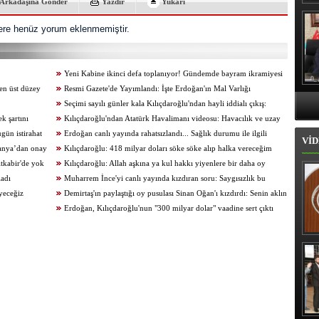
Arkadaşına Gönder
Yazdır
Yukarı
Hı
re henüz yorum eklenmemiştir.
Yeni Kabine ikinci defa toplanıyor! Gündemde bayram ikramiyesi
en üst düzey
de var...
Resmi Gazete'de Yayımlandı: İşte Erdoğan'ın Mal Varlığı
Seçimi sayılı günler kala Kılıçdaroğlu'ndan hayli iddialı çıkış:
k şartını
Yüzde 60'la seçileceğim
Kılıçdaroğlu'ndan Atatürk Havalimanı videosu: Havacılık ve uzay
gün istirahat
çalışmalarımızın merkezi haline getireceğiz
Erdoğan canlı yayında rahatsızlandı... Sağlık durumu ile ilgili
VİD
manya’dan onay
açıklama geldi
Kılıçdaroğlu: 418 milyar doları söke söke alıp halka vereceğim
tkabir'de yok
Kılıçdaroğlu: Allah aşkına ya kul hakkı yiyenlere bir daha oy
ladı
vermeyin
Muharrem İnce'yi canlı yayında kızdıran soru: Saygısızlık bu
eyeceğiz
Demirtaş'ın paylaştığı oy pusulası Sinan Oğan'ı kızdırdı: Senin aklın
bu işlere ermez
Erdoğan, Kılıçdaroğlu'nun "300 milyar dolar" vaadine sert çıktı
İl