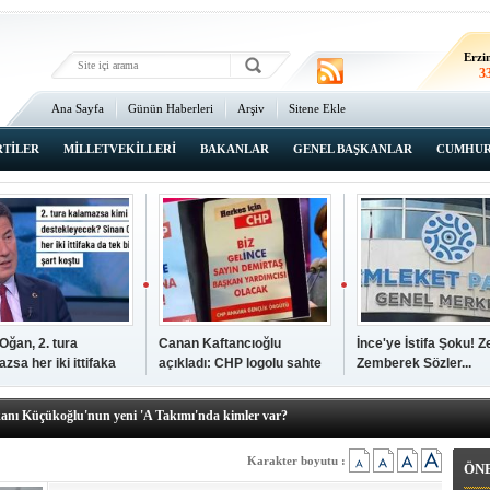
Erz
2
Erzi
3
Ana Sayfa
Günün Haberleri
Arşiv
Sitene Ekle
2
An
3
RTİLER
MİLLETVEKİLLERİ
BAKANLAR
GENEL BAŞKANLAR
CUMHUR
İsta
2
Oğan, 2. tura
Canan Kaftancıoğlu
İnce'ye İstifa Şoku! Z
zsa her iki ittifaka
açıkladı: CHP logolu sahte
Zemberek Sözler...
şkanı Ali Öğdük, mazbatasını aldı…
tek şartını sundu
broşürleri AKP'liler
elere yeni operasyon! Zeydan Karalar, Abdurrahman Tutdere ve Ahmet
bastırmış
kanı Küçükoğlu'nun yeni 'A Takımı'nda kimler var?
den Tarihi günde, tarihi açılış
kanlar anketi açıklandı!
Karakter boyutu :
ÖN
sı Zafer Tarıkdaroğlu, oyunu memleketinde kullandı