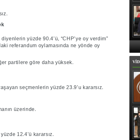
Hı
sız.
ek
” diyenlerin yüzde 90.4’ü, “CHP’ye oy verdim”
’daki referandum oylamasında ne yönde oy
VİD
ğer partilere göre daha yüksek.
şayan seçmenlerin yüzde 23.9’u kararsız.
İl
manın üzerinde.
 yüzde 12.4’ü kararsız.