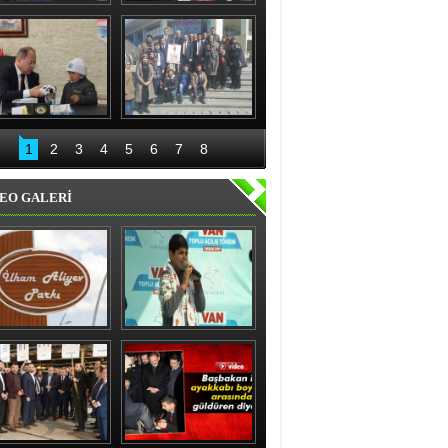
nıslı kadınlardan 
Recep Aydın ve ekibi 
'evet' sözü
geceli gündüzlü 
çalışıyor
Bakan Akdağ 
Palandöken İlçe 
Oltu’da
Başkanlığından 15 
1
2
3
4
5
6
7
8
Temmuz kahraman 
kadınlar sergisi
EO GALERİ
ham Aliyev Parkı 
Vanlı çocuk gülme 
Törenle Açıldı
krizine soktu