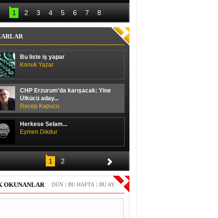
lal Erdoğan hedefi 
Başbakan ile 
12’den vurdu
ayakkabı boyacısı 
1
2
3
4
5
6
7
8
arasında güldüren 
diyalog
ZARLAR
Bu liste iş yapar
Konuk Yazar
CHP Erzurum'da karışacak: Yine
Ülkücü aday...
Recep Kapucu
Herkese Selam...
Eymen Dikdur
Merhaba,
1
2
Durmuş Duran
K OKUNANLAR
DÜN
|
BU HAFTA
|
BU AY