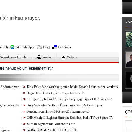
Bi
bir miktar artıyor.
YA
umblr
StumbleUpon
Digg
Delicious
Arkadaşına Gönder
Yazdır
Yukarı
re henüz yorum eklenmemiştir.
r, Abdurrahman
Tank Palet Fabrikası'nın işletme hakkı Katar'a bakın neden verilmiş!
Özgür Özel basın toplantısı için tarih verdi
Erdoğan'ın planını İYİ Parti'ye karşı uygulayan CHP'liler kim?
tçiler kovuldu
Barış Yarkadaş ile Tanju Özcan arasında büyük tartışma
ÇO
Benzin, motorin ve LPG'ye KDV zammı geldi
CHP Muğla İl Başkanı Hüseyin Erol'dan, Halk TV ve Sözcü TV
itirafı
Kurban Bayramınız Mübarek Olsun
lüğü'ne
BABALAR GÜNÜ KUTLU OLSUN