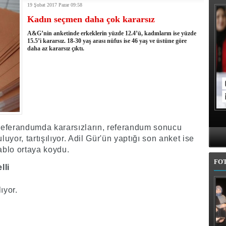
19 Şubat 2017 Pazar 09:58
kullandı
Kadın seçmen daha çok kararsız
erel Seçim Seçim Sonuçları
elerini açıkladı
A&G’nin anketinde erkeklerin yüzde 12.4’ü, kadınların ise yüzde
rojem şehri Mehmet Sekmen'den kurtarmak!
15.5’i kararsız. 18-30 yaş arası nüfus ise 46 yaş ve üstüne göre
daha az kararsız çıktı.
 belediye meclis üyesi adaylarında
l'da 11 ilçe adayı daha belli oldu
iye adayı Aykut Erdoğdu oldu
'den istifa etti
 seçim tamamlandı: Erzurum'da 4 ilçede sandığa gidildi
referandumda kararsızların, referandum sonucu
yor, tartışılıyor. Adil Gür'ün yaptığı son anket ise
tablo ortaya koydu.
FO
lli
ıyor.