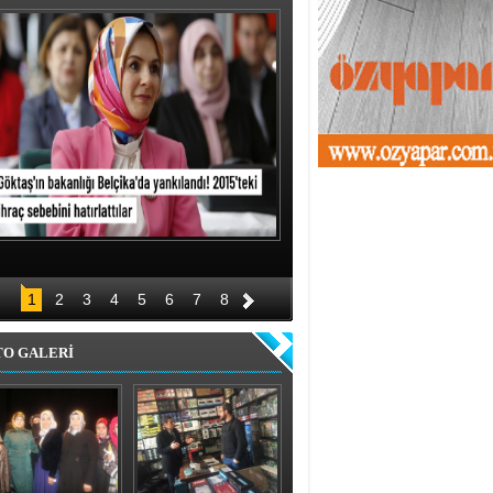
1
2
3
4
5
6
7
8
TO GALERİ