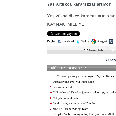
Yaş arttıkça kararsızlar artıyor
Yaş yükseldikçe kararsızların oranı 
KAYNAK: MİLLİYET
Paylaş:
Facebook
Twitter
Google+
T
Yorum Ekle
Bu habe
DİĞER HABER BAŞLIKLARI
CHP'li belediyelere yeni operasyon! Zeydan Karala
Tutdere ve Ahmet Şahin gözaltında
Cumhuriyetin 100. yılı kutlu olsun
Son seçim anketi
CHP ve Kemal Kılıçdaroğlu'nun oylarını şişiren anke
251 şehit unutulmadı...
Emekli maaş zammı yüzde 25 oldu
Meclis 4 Temmuz'da açılıyor!
Eskişehir Valisi Erol Ayyıldız, Emniyet Genel Müdür