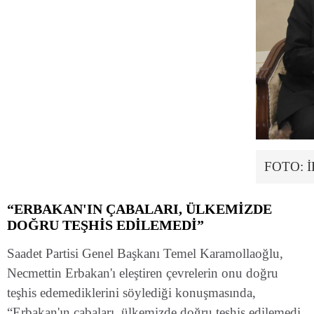
FOTO: 
“ERBAKAN'IN ÇABALARI, ÜLKEMİZDE
DOĞRU TEŞHİS EDİLEMEDİ”
Saadet Partisi Genel Başkanı Temel Karamollaoğlu,
Necmettin Erbakan'ı eleştiren çevrelerin onu doğru
teşhis edemediklerini söylediği konuşmasında,
“Erbakan'ın çabaları, ülkemizde doğru teşhis edilemedi.