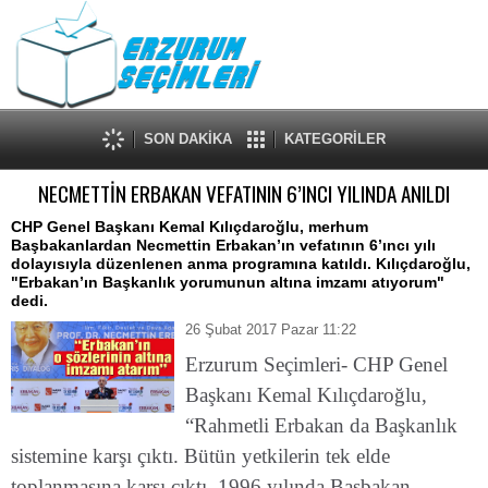
SON DAKİKA
KATEGORİLER
NECMETTİN ERBAKAN VEFATININ 6’INCI YILINDA ANILDI
CHP Genel Başkanı Kemal Kılıçdaroğlu, merhum
Başbakanlardan Necmettin Erbakan’ın vefatının 6’ıncı yılı
dolayısıyla düzenlenen anma programına katıldı. Kılıçdaroğlu,
"Erbakan’ın Başkanlık yorumunun altına imzamı atıyorum"
dedi.
26 Şubat 2017 Pazar 11:22
Erzurum Seçimleri- CHP Genel
Başkanı Kemal Kılıçdaroğlu,
“Rahmetli Erbakan da Başkanlık
sistemine karşı çıktı. Bütün yetkilerin tek elde
toplanmasına karşı çıktı. 1996 yılında Başbakan