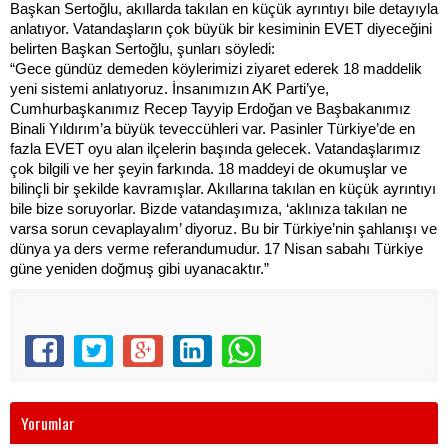
Başkan Sertoğlu, akıllarda takılan en küçük ayrıntıyı bile detayıyla
anlatıyor. Vatandaşların çok büyük bir kesiminin EVET diyeceğini
belirten Başkan Sertoğlu, şunları söyledi:
“Gece gündüz demeden köylerimizi ziyaret ederek 18 maddelik
yeni sistemi anlatıyoruz. İnsanımızın AK Parti’ye,
Cumhurbaşkanımız Recep Tayyip Erdoğan ve Başbakanımız
Binali Yıldırım’a büyük teveccühleri var. Pasinler Türkiye’de en
fazla EVET oyu alan ilçelerin başında gelecek. Vatandaşlarımız
çok bilgili ve her şeyin farkında. 18 maddeyi de okumuşlar ve
bilinçli bir şekilde kavramışlar. Akıllarına takılan en küçük ayrıntıyı
bile bize soruyorlar. Bizde vatandaşımıza, ‘aklınıza takılan ne
varsa sorun cevaplayalım’ diyoruz. Bu bir Türkiye’nin şahlanışı ve
dünya ya ders verme referandumudur. 17 Nisan sabahı Türkiye
güne yeniden doğmuş gibi uyanacaktır.”
Yorumlar