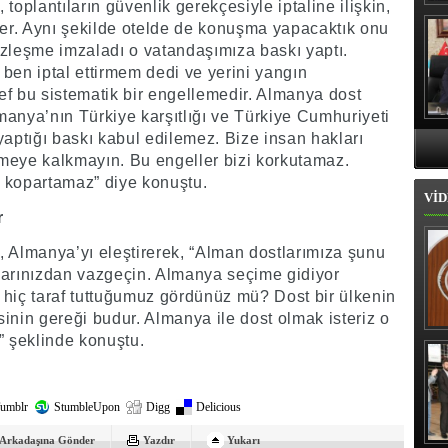
toplantıların güvenlik gerekçesiyle iptaline ilişkin,
Hı
ler. Aynı şekilde otelde de konuşma yapacaktık onu
sözleşme imzaladı o vatandaşımıza baskı yaptı.
ben iptal ettirmem dedi ve yerini yangın
ef bu sistematik bir engellemedir. Almanya dost
anya’nın Türkiye karşıtlığı ve Türkiye Cumhuriyeti
yaptığı baskı kabul edilemez. Bize insan hakları
meye kalkmayın. Bu engeller bizi korkutamaz.
 kopartamaz” diye konuştu.
VİD
r
, Almanya’yı eleştirerek, “Alman dostlarımıza şunu
larınızdan vazgeçin. Almanya seçime gidiyor
 hiç taraf tuttuğumuz gördünüz mü? Dost bir ülkenin
inin gereği budur. Almanya ile dost olmak isteriz o
İl
” şeklinde konuştu.
umblr
StumbleUpon
Digg
Delicious
Arkadaşına Gönder
Yazdır
Yukarı