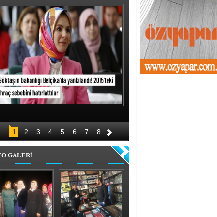
1
2
3
4
5
6
7
8
TO GALERİ