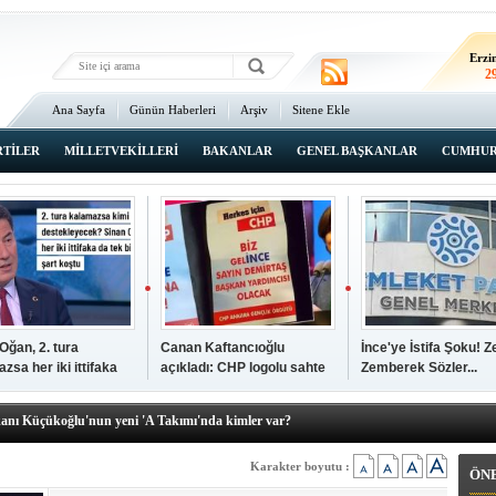
Erz
2
Erzi
2
Ana Sayfa
Günün Haberleri
Arşiv
Sitene Ekle
2
An
3
RTİLER
MİLLETVEKİLLERİ
BAKANLAR
GENEL BAŞKANLAR
CUMHUR
İsta
2
Oğan, 2. tura
Canan Kaftancıoğlu
İnce'ye İstifa Şoku! Z
zsa her iki ittifaka
açıkladı: CHP logolu sahte
Zemberek Sözler...
şkanı Ali Öğdük, mazbatasını aldı…
tek şartını sundu
broşürleri AKP'liler
elere yeni operasyon! Zeydan Karalar, Abdurrahman Tutdere ve Ahmet
bastırmış
kanı Küçükoğlu'nun yeni 'A Takımı'nda kimler var?
den Tarihi günde, tarihi açılış
kanlar anketi açıklandı!
Karakter boyutu :
ÖN
sı Zafer Tarıkdaroğlu, oyunu memleketinde kullandı