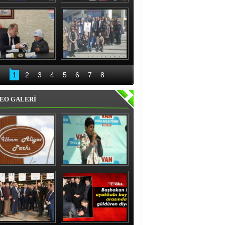
nıslı kadınlardan 
Recep Aydın ve ekibi 
'evet' sözü
geceli gündüzlü 
çalışıyor
Bakan Akdağ 
Palandöken İlçe 
Oltu’da
Başkanlığından 15 
1
2
3
4
5
6
7
8
Temmuz kahraman 
kadınlar sergisi
EO GALERİ
ham Aliyev Parkı 
Vanlı çocuk gülme 
Törenle Açıldı
krizine soktu