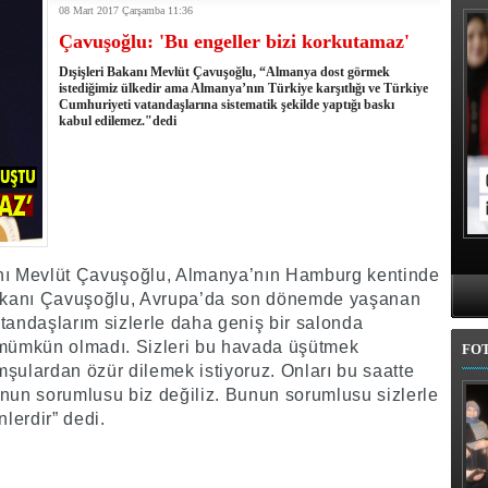
08 Mart 2017 Çarşamba 11:36
kullandı
Çavuşoğlu: 'Bu engeller bizi korkutamaz'
erel Seçim Seçim Sonuçları
elerini açıkladı
Dışişleri Bakanı Mevlüt Çavuşoğlu, “Almanya dost görmek
rojem şehri Mehmet Sekmen'den kurtarmak!
istediğimiz ülkedir ama Almanya’nın Türkiye karşıtlığı ve Türkiye
Cumhuriyeti vatandaşlarına sistematik şekilde yaptığı baskı
 belediye meclis üyesi adaylarında
kabul edilemez."dedi
l'da 11 ilçe adayı daha belli oldu
iye adayı Aykut Erdoğdu oldu
'den istifa etti
 seçim tamamlandı: Erzurum'da 4 ilçede sandığa gidildi
anı Mevlüt Çavuşoğlu, Almanya’nın Hamburg kentinde
 Bakanı Çavuşoğlu, Avrupa’da son dönemde yaşanan
i vatandaşlarım sizlerle daha geniş bir salonda
 mümkün olmadı. Sizleri bu havada üşütmek
FO
şulardan özür dilemek istiyoruz. Onları bu saatte
unun sorumlusu biz değiliz. Bunun sorumlusu sizlerle
lerdir” dedi.