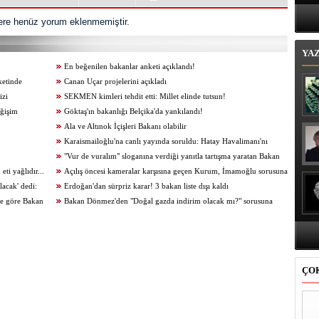
Bi
re henüz yorum eklenmemiştir.
YA
En beğenilen bakanlar anketi açıklandı!
ketinde
Canan Uçar projelerini açıkladı
izi
SEKMEN kimleri tehdit etti: Millet elinde tutsun!
eğişim
Göktaş'ın bakanlığı Belçika'da yankılandı!
Ala ve Altınok İçişleri Bakanı olabilir
Karaismailoğlu'na canlı yayında soruldu: Hatay Havalimanı'nı
seçmenleri engellemek için mi kapattınız?
"Vur de vuralım" sloganına verdiği yanıtla tartışma yaratan Bakan
ti yağlıdır...
Akar: Bu çarpıtmadır, gaflettir
Açılış öncesi kameralar karşısına geçen Kurum, İmamoğlu sorusuna
lacak' dedi:
sinirlendi
Erdoğan'dan sürpriz karar! 3 bakan liste dışı kaldı
ne göre Bakan
Bakan Dönmez'den "Doğal gazda indirim olacak mı?" sorusuna
yanıt: 20 Nisan'da gündem değişecek
ÇO