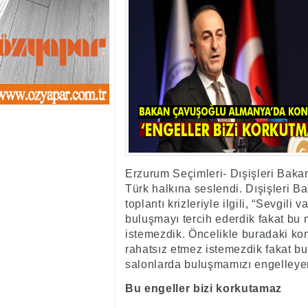
13:01
- Sekmen oyunu 
12:46
- Erzurum 2019 Y
11:33
- Canan Uçar proj
11:27
- Uçar: Çılgın p
11:02
- AK Parti'de sıra
10:54
- CHP'nin İstanbu
10:20
- CHP'nin Ümran
10:13
- Gürsel Tekin CHP
13:42
- DEM Parti'de ön
Erzurum Seçimleri- Dışişleri Bak
Türk halkına seslendi. Dışişleri
toplantı krizleriyle ilgili, “Sevgil
buluşmayı tercih ederdik fakat bu
istemezdik. Öncelikle buradaki kom
rahatsız etmez istemezdik fakat b
salonlarda buluşmamızı engelleyen
Bu engeller bizi korkutamaz