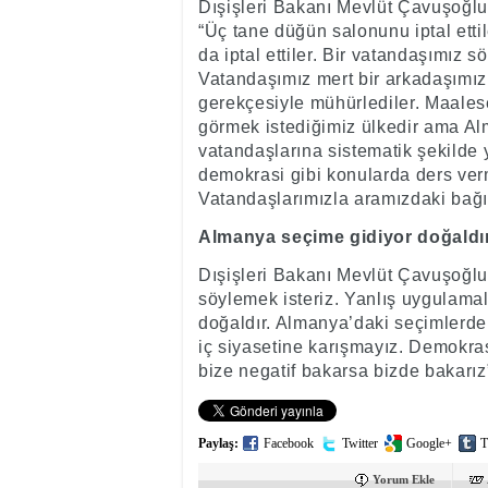
Dışişleri Bakanı Mevlüt Çavuşoğlu, 
“Üç tane düğün salonunu iptal etti
da iptal ettiler. Bir vatandaşımız 
Vatandaşımız mert bir arkadaşımız 
gerekçesiyle mühürlediler. Maales
görmek istediğimiz ülkedir ama Alm
vatandaşlarına sistematik şekilde 
demokrasi gibi konularda ders ver
Vatandaşlarımızla aramızdaki bağı
Almanya seçime gidiyor doğaldı
Dışişleri Bakanı Mevlüt Çavuşoğlu
söylemek isteriz. Yanlış uygulama
doğaldır. Almanya’daki seçimlerde
iç siyasetine karışmayız. Demokras
bize negatif bakarsa bizde bakarız
Paylaş:
Facebook
Twitter
Google+
T
Yorum Ekle