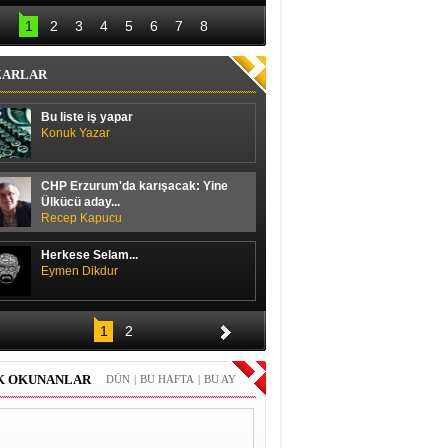
lal Erdoğan hedefi 
Başbakan ile 
12’den vurdu
ayakkabı boyacısı 
1
2
3
4
5
6
7
8
arasında güldüren 
diyalog
ZARLAR
Bu liste iş yapar
Konuk Yazar
CHP Erzurum'da karışacak: Yine
Ülkücü aday...
Recep Kapucu
Herkese Selam...
Eymen Dikdur
Merhaba,
1
2
Durmuş Duran
K OKUNANLAR
DÜN
|
BU HAFTA
|
BU AY