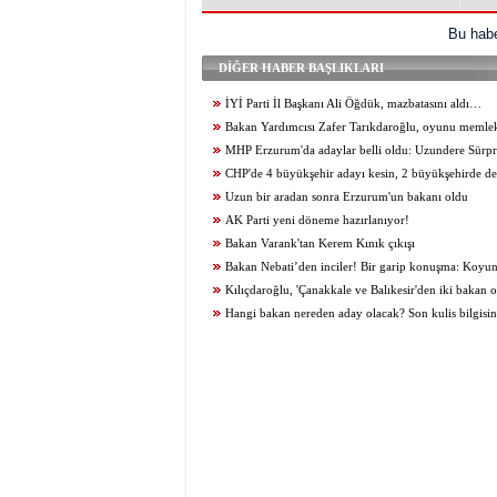
Bu habe
DİĞER HABER BAŞLIKLARI
İYİ Parti İl Başkanı Ali Öğdük, mazbatasını aldı…
Bakan Yardımcısı Zafer Tarıkdaroğlu, oyunu memle
kullandı
MHP Erzurum'da adaylar belli oldu: Uzundere Sürpr
CHP'de 4 büyükşehir adayı kesin, 2 büyükşehirde d
Uzun bir aradan sonra Erzurum'un bakanı oldu
AK Parti yeni döneme hazırlanıyor!
Bakan Varank'tan Kerem Kınık çıkışı
Bakan Nebati’den inciler! Bir garip konuşma: Koyun e
Kılıçdaroğlu, 'Çanakkale ve Balıkesir'den iki bakan o
İşaret ettiği bakanlar kim?
Hangi bakan nereden aday olacak? Son kulis bilgisi
Soylu istediğini aldı