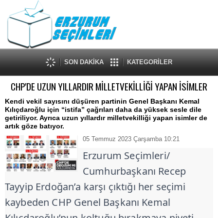
SON DAKİKA
KATEGORİLER
CHP'DE UZUN YILLARDIR MİLLETVEKİLLİĞİ YAPAN İSİMLER
Kendi vekil sayısını düşüren partinin Genel Başkanı Kemal
Kılıçdaroğlu için “istifa” çağrıları daha da yüksek sesle dile
getiriliyor. Ayrıca uzun yıllardır milletvekilliği yapan isimler de
artık göze batıyor.
05 Temmuz 2023 Çarşamba 10:21
Erzurum Seçimleri/
Cumhurbaşkanı Recep
Tayyip Erdoğan’a karşı çıktığı her seçimi
kaybeden
CHP
Genel Başkanı Kemal
Kılıçdaroğlu’nun koltuğu bırakmaya niyeti