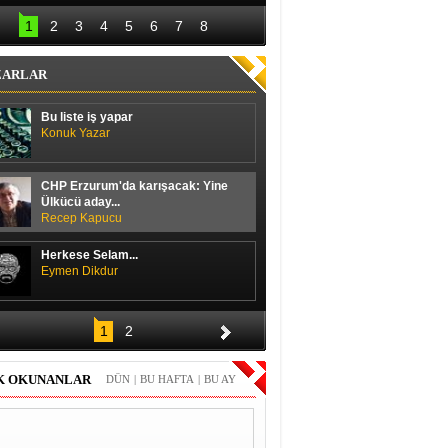
lal Erdoğan hedefi 
Başbakan ile 
12’den vurdu
ayakkabı boyacısı 
1
2
3
4
5
6
7
8
arasında güldüren 
diyalog
ZARLAR
Bu liste iş yapar
Konuk Yazar
CHP Erzurum'da karışacak: Yine
Ülkücü aday...
Recep Kapucu
Herkese Selam...
Eymen Dikdur
Merhaba,
1
2
Durmuş Duran
K OKUNANLAR
DÜN
|
BU HAFTA
|
BU AY