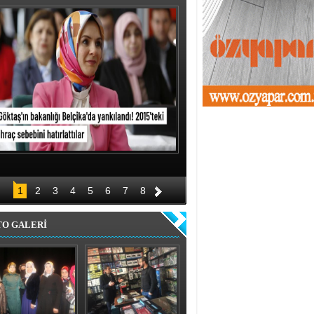
1
2
3
4
5
6
7
8
TO GALERİ