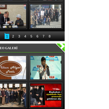
nıslı kadınlardan 
Recep Aydın ve ekibi 
'evet' sözü
geceli gündüzlü 
çalışıyor
Bakan Akdağ 
Palandöken İlçe 
Oltu’da
Başkanlığından 15 
1
2
3
4
5
6
7
8
Temmuz kahraman 
kadınlar sergisi
EO GALERİ
ham Aliyev Parkı 
Vanlı çocuk gülme 
Törenle Açıldı
krizine soktu