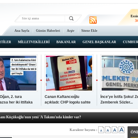
Erz
2
Erzi
3
Ana Sayfa
Günün Haberleri
Arşiv
Sitene Ekle
2
An
3
RTİLER
MİLLETVEKİLLERİ
BAKANLAR
GENEL BAŞKANLAR
CUMHUR
İsta
3
Oğan, 2. tura
Canan Kaftancıoğlu
İnce'ye İstifa Şoku! Z
zsa her iki ittifaka
açıkladı: CHP logolu sahte
Zemberek Sözler...
şkanı Ali Öğdük, mazbatasını aldı…
tek şartını sundu
broşürleri AKP'liler
elere yeni operasyon! Zeydan Karalar, Abdurrahman Tutdere ve Ahmet
bastırmış
kanı Küçükoğlu'nun yeni 'A Takımı'nda kimler var?
den Tarihi günde, tarihi açılış
kanlar anketi açıklandı!
Karakter boyutu :
ÖN
sı Zafer Tarıkdaroğlu, oyunu memleketinde kullandı