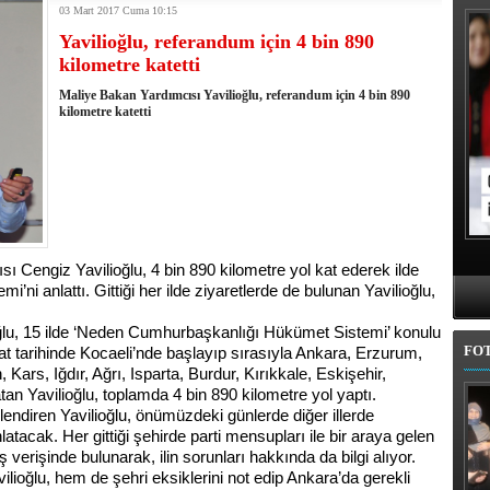
03 Mart 2017 Cuma 10:15
kullandı
Yavilioğlu, referandum için 4 bin 890
erel Seçim Seçim Sonuçları
kilometre katetti
elerini açıkladı
rojem şehri Mehmet Sekmen'den kurtarmak!
Maliye Bakan Yardımcısı Yavilioğlu, referandum için 4 bin 890
 belediye meclis üyesi adaylarında
kilometre katetti
l'da 11 ilçe adayı daha belli oldu
iye adayı Aykut Erdoğdu oldu
'den istifa etti
 seçim tamamlandı: Erzurum'da 4 ilçede sandığa gidildi
Cengiz Yavilioğlu, 4 bin 890 kilometre yol kat ederek ilde
i anlattı. Gittiği her ilde ziyaretlerde de bulunan Yavilioğlu,
ğlu, 15 ilde ‘Neden Cumhurbaşkanlığı Hükümet Sistemi’ konulu
FO
at tarihinde Kocaeli’nde başlayıp sırasıyla Ankara, Erzurum,
rs, Iğdır, Ağrı, Isparta, Burdur, Kırıkkale, Eskişehir,
tan Yavilioğlu, toplamda 4 bin 890 kilometre yol yaptı.
gilendiren Yavilioğlu, önümüzdeki günlerde diğer illerde
acak. Her gittiği şehirde parti mensupları ile bir araya gelen
ış verişinde bulunarak, ilin sorunları hakkında da bilgi alıyor.
ilioğlu, hem de şehri eksiklerini not edip Ankara’da gerekli