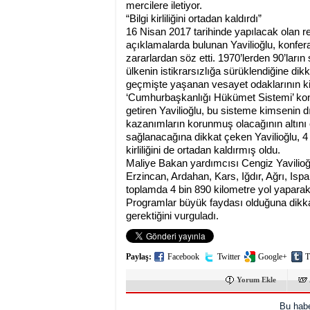
mercilere iletiyor.
“Bilgi kirliliğini ortadan kaldırdı”
16 Nisan 2017 tarihinde yapılacak olan r
açıklamalarda bulunan Yavilioğlu, konfer
zararlardan söz etti. 1970’lerden 90’lar
ülkenin istikrarsızlığa sürüklendiğine di
geçmişte yaşanan vesayet odaklarının kirl
‘Cumhurbaşkanlığı Hükümet Sistemi’ konfe
getiren Yavilioğlu, bu sisteme kimsenin
kazanımların korunmuş olacağının altını 
sağlanacağına dikkat çeken Yavilioğlu, 4 
kirliliğini de ortadan kaldırmış oldu.
Maliye Bakan yardımcısı Cengiz Yavilio
Erzincan, Ardahan, Kars, Iğdır, Ağrı, Isp
toplamda 4 bin 890 kilometre yol yaparak
Programlar büyük faydası olduğuna dikk
gerektiğini vurguladı.
Paylaş:
Facebook
Twitter
Google+
T
Yorum Ekle
Bu habe