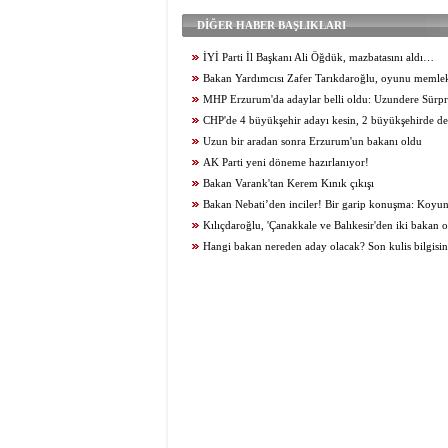
DİĞER HABER BAŞLIKLARI
İYİ Parti İl Başkanı Ali Öğdük, mazbatasını aldı…
Bakan Yardımcısı Zafer Tarıkdaroğlu, oyunu memle
kullandı
MHP Erzurum'da adaylar belli oldu: Uzundere Sürpr
CHP'de 4 büyükşehir adayı kesin, 2 büyükşehirde d
Uzun bir aradan sonra Erzurum'un bakanı oldu
AK Parti yeni döneme hazırlanıyor!
Bakan Varank'tan Kerem Kınık çıkışı
Bakan Nebati’den inciler! Bir garip konuşma: Koyun e
Kılıçdaroğlu, 'Çanakkale ve Balıkesir'den iki bakan o
İşaret ettiği bakanlar kim?
Hangi bakan nereden aday olacak? Son kulis bilgisi
Soylu istediğini aldı