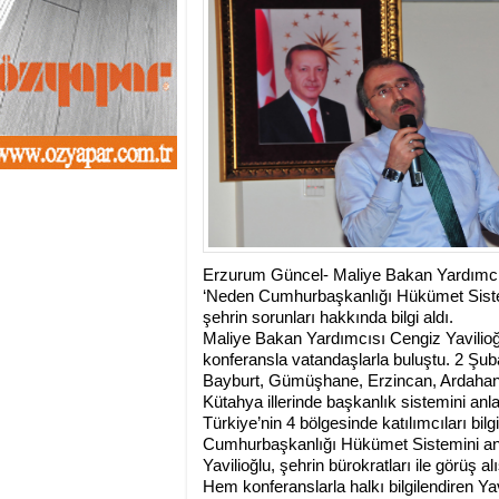
13:01
- Sekmen oyunu 
12:46
- Erzurum 2019 Y
11:33
- Canan Uçar proj
11:27
- Uçar: Çılgın p
11:02
- AK Parti'de sıra
10:54
- CHP'nin İstanbu
10:20
- CHP'nin Ümran
10:13
- Gürsel Tekin CHP
13:42
- DEM Parti'de ön
Erzurum Güncel- Maliye Bakan Yardımcısı 
‘Neden Cumhurbaşkanlığı Hükümet Sistemi’n
şehrin sorunları hakkında bilgi aldı.
Maliye Bakan Yardımcısı Cengiz Yavilio
konferansla vatandaşlarla buluştu. 2 Şub
Bayburt, Gümüşhane, Erzincan, Ardahan, Ka
Kütahya illerinde başkanlık sistemini anla
Türkiye’nin 4 bölgesinde katılımcıları bil
Cumhurbaşkanlığı Hükümet Sistemini anlat
Yavilioğlu, şehrin bürokratları ile görüş al
Hem konferanslarla halkı bilgilendiren Yav