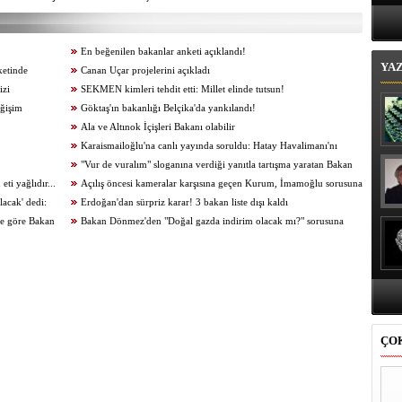
Bi
En beğenilen bakanlar anketi açıklandı!
YA
ketinde
Canan Uçar projelerini açıkladı
izi
SEKMEN kimleri tehdit etti: Millet elinde tutsun!
eğişim
Göktaş'ın bakanlığı Belçika'da yankılandı!
Ala ve Altınok İçişleri Bakanı olabilir
Karaismailoğlu'na canlı yayında soruldu: Hatay Havalimanı'nı
seçmenleri engellemek için mi kapattınız?
"Vur de vuralım" sloganına verdiği yanıtla tartışma yaratan Bakan
ti yağlıdır...
Akar: Bu çarpıtmadır, gaflettir
Açılış öncesi kameralar karşısına geçen Kurum, İmamoğlu sorusuna
lacak' dedi:
sinirlendi
Erdoğan'dan sürpriz karar! 3 bakan liste dışı kaldı
ne göre Bakan
Bakan Dönmez'den "Doğal gazda indirim olacak mı?" sorusuna
yanıt: 20 Nisan'da gündem değişecek
ÇO