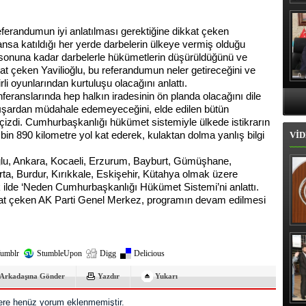
Hı
eferandumun iyi anlatılması gerektiğine dikkat çeken
ansa katıldığı her yerde darbelerin ülkeye vermiş olduğu
ın sonuna kadar darbelerle hükümetlerin düşürüldüğünü ve
kkat çeken Yavilioğlu, bu referandumun neler getireceğini ve
i oyunlarından kurtuluşu olacağını anlattı.
ranslarında hep halkın iradesinin ön planda olacağını dile
 dışardan müdahale edemeyeceğini, elde edilen bütün
çizdi. Cumhurbaşkanlığı hükümet sistemiyle ülkede istikrarın
bin 890 kilometre yol kat ederek, kulaktan dolma yanlış bilgi
VİD
ğlu, Ankara, Kocaeli, Erzurum, Bayburt, Gümüşhane,
arta, Burdur, Kırıkkale, Eskişehir, Kütahya olmak üzere
 ilde ‘Neden Cumhurbaşkanlığı Hükümet Sistemi’ni anlattı.
at çeken AK Parti Genel Merkez, programın devam edilmesi
İl
umblr
StumbleUpon
Digg
Delicious
Arkadaşına Gönder
Yazdır
Yukarı
re henüz yorum eklenmemiştir.