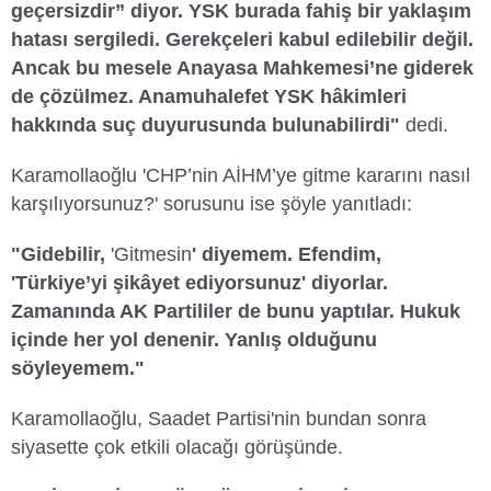
geçersizdir” diyor. YSK burada fahiş bir yaklaşım
hatası sergiledi. Gerekçeleri kabul edilebilir değil.
Ancak bu mesele Anayasa Mahkemesi’ne giderek
de çözülmez. Anamuhalefet YSK hâkimleri
hakkında suç duyurusunda bulunabilirdi"
dedi.
Karamollaoğlu 'CHP’nin AİHM’ye gitme kararını nasıl
karşılıyorsunuz?' sorusunu ise şöyle yanıtladı:
"Gidebilir,
'Gitmesin
' diyemem. Efendim,
'Türkiye’yi şikâyet ediyorsunuz' diyorlar.
Zamanında AK Partililer de bunu yaptılar. Hukuk
içinde her yol denenir. Yanlış olduğunu
söyleyemem."
Karamollaoğlu, Saadet Partisi'nin bundan sonra
siyasette çok etkili olacağı görüşünde.