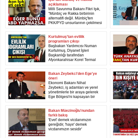
olabilirdik” dedi.
açıklaması
Milli Savunma Bakanı Fikri Işık,
''Münbiç ve Rakka birbirinin
alternatifi değil. Münbiç'ten
PKK/PYD unsurlarının çekilmesi
konusunda ABD'nin Türkiye'ye
taahhüdü var. Eğer bunu ABD
yapmazsa Türkiye operasyonu
Kurtulmuş’tan evlilik
mutlaka değerlendirecektir''
programları çıkışı
dedi.
Başbakan Yardımcısı Numan
Kurtulmuş, Diyanet İşleri
Başkanlığı tarafından
Afyonkarahisar Korel Termal
Otel’de düzenlenen 2’nci İlçe
Müftüleri İstişare Toplantısı’nda
konuştu.
Bakan Zeybekci'den Ege'ye
öneri
Ekonomi Bakanı Nihat
Zeybekci, iş adamları ve yerel
yönetimlerle bir araya gelerek
Ege Bölgesi'ni kapsayan bir
EXPO yapılabileceğini, İzmir'in
ise serbest bölgeler kenti olacak
şekilde yeniden
Bakan Müezinoğlu'nundan
planlanabileceğini söyledi.
farklı bakış
'Evet' demek vicdanımızın
gereğidir, 'hayır' demek
vicdanımızın sesidir'