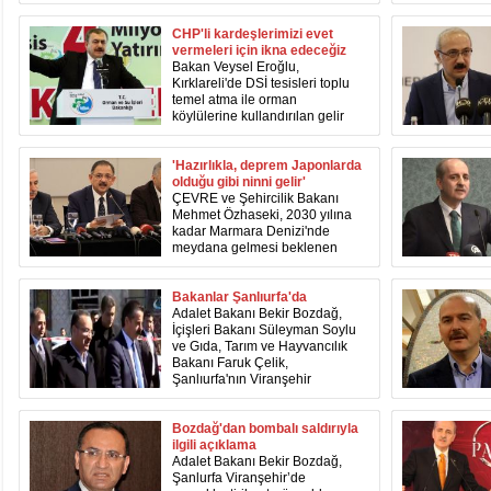
CHP'li kardeşlerimizi evet
vermeleri için ikna edeceğiz
Bakan Veysel Eroğlu,
Kırklareli'de DSİ tesisleri toplu
temel atma ile orman
köylülerine kullandırılan gelir
getirici tür ve Orköy kredi
sertifikaları dağıtım törenlerine
katıldıktan sonra valilik ve AK
'Hazırlıkla, deprem Japonlarda
Parti'yi ziyaret etti.
olduğu gibi ninni gelir'
ÇEVRE ve Şehircilik Bakanı
Mehmet Özhaseki, 2030 yılına
kadar Marmara Denizi'nde
meydana gelmesi beklenen
deprem öncesi önlemler
alınacağını, son bir yüzyılda 6
ve üzeri büyüklükteki
Bakanlar Şanlıurfa'da
depremlerde 81 bin 637 kişinin
Adalet Bakanı Bekir Bozdağ,
yaşamını yitirdiğini söyledi.
İçişleri Bakanı Süleyman Soylu
ve Gıda, Tarım ve Hayvancılık
Bakanı Faruk Çelik,
Şanlıurfa'nın Viranşehir
ilçesinde bombalı araçla terör
saldırısının yaşandığı alanda
inceleme yaptı.
Bozdağ'dan bombalı saldırıyla
ilgili açıklama
Adalet Bakanı Bekir Bozdağ,
Şanlurfa Viranşehir’de