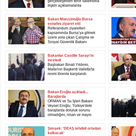
gerçekleştirilen terör saldırısına
ilişkin açıklamalarda
bulundu.Bozdağ, Twitter'dan
yaptığı açıklamada saldırıyı
şiddetle kınadı.
Bakan Müezzinoğlu Bursa
esnafını ziyaret etti
Referandum ziyaretleri
kapsamında Bursa’ya gitmek
üzere yola çıkan Çalışma ve
Sosyal Güvenlik Bakanı
Mehmet Müezzinoğlu, çat kapı
Bursa’nın İnegöl ilçesine
gelerek sokaklarında tek başına
Bakanlar Castille Sarayı'nı
gezerek esnafa hayırlı işler
inceledi
diledi.
Başbakan Binali Yıldırım,
Malta'nın Başkenti Valletta'ta
resmi törenle karşılandı.
Bakan Eroğlu açıkladı...
Barajlarda
ORMAN ve Su İşleri Bakanı
Veysel Eroğlu, Türkiye'deki
barajlarda doluluk sorunu
olmadığını, nisan ve mayıs
aylarında karlar eriyince su
seviyesinin daha da artacağını
söyledi.
Şimşek: 'DEAŞ tehdidi ortadan
kalkacak'