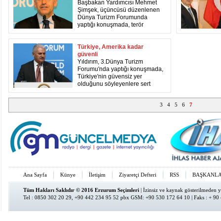
Başbakan Yardımcısı Mehmet
Şimşek, üçüncüsü düzenlenen
Dünya Turizm Forumunda
yaptığı konuşmada, terör
örgütleri üzerinden
değerlendirme yaparak, “DEAŞ
barbar bir terör örgütü. Bu
Türkiye, Amerika kadar
konuda global bir koalisyon var,
güvenli
Yıldırım, 3.Dünya Turizm
Forumu'nda yaptığı konuşmada,
Türkiye'nin güvensiz yer
olduğunu söyleyenlere sert
tepki gösterdi.
3
4
5
6
7
Ana Sayfa
Künye
İletişim
Ziyaretçi Defteri
RSS
BAŞKANL
Tüm Hakları Saklıdır © 2016 Erzurum Seçimleri
| İzinsiz ve kaynak gösterilmeden 
Tel : 0850 302 20 29, +90 442 234 95 52 pbx GSM: +90 530 172 64 10 | Faks : + 90
CM Bilişim