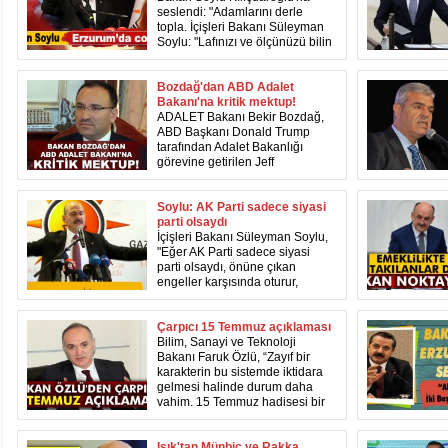
seslendi: "Adamlarını derle
topla. İçişleri Bakanı Süleyman
Soylu: "Lafınızı ve ölçünüzü bilin
de konuşun. 11 yaşındaki o
evladımız bu dünyada da öteki
dünyada da yakanda olur"
Bozdağ'dan ABD Adalet
Bakanı'na kritik mektup!
ADALET Bakanı Bekir Bozdağ,
ABD Başkanı Donald Trump
tarafından Adalet Bakanlığı
görevine getirilen Jeff
Sessions'a mektup gönderdi.
Soylu: AK Parti sadece siyasi
parti olsaydı
İçişleri Bakanı Süleyman Soylu,
"Eğer AK Parti sadece siyasi
parti olsaydı, önüne çıkan
engeller karşısında oturur,
dünyevi hesaplarla yarına
gitmenin hesaplarını yapardık''
dedi.
Çarpıcı 15 Temmuz açıklaması
Bilim, Sanayi ve Teknoloji
Bakanı Faruk Özlü, “Zayıf bir
karakterin bu sistemde iktidara
gelmesi halinde durum daha
vahim. 15 Temmuz hadisesi bir
koalisyon hükümetine karşı
yapılmış olsaydı bugün Mısır
gibi bir yönetime sahip
Işık'tan Münbiç ve Rakka