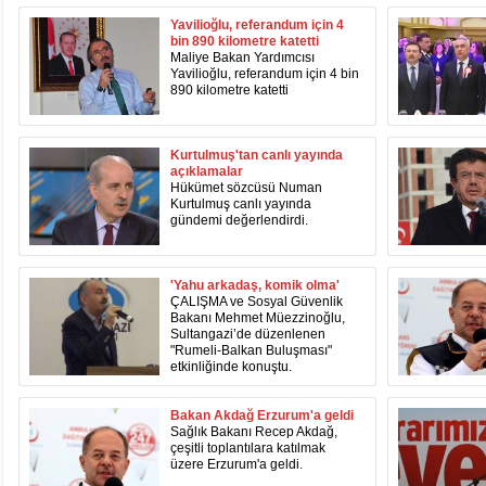
11:27
- Uçar: Çılgın projem şehri Mehmet Sekmen'den
Yavilioğlu, referandum için 4
bin 890 kilometre katetti
11:02
- AK Parti'de sıra belediye meclis üyesi adayların
Maliye Bakan Yardımcısı
10:54
- CHP'nin İstanbul'da 11 ilçe adayı daha belli old
Yavilioğlu, referandum için 4 bin
10:20
- CHP'nin Ümraniye adayı Aykut Erdoğdu oldu
890 kilometre katetti
10:13
- Gürsel Tekin CHP'den istifa etti
13:42
- DEM Parti'de ön seçim tamamlandı: Erzurum'da 
Kurtulmuş'tan canlı yayında
açıklamalar
Hükümet sözcüsü Numan
Kurtulmuş canlı yayında
gündemi değerlendirdi.
'Yahu arkadaş, komik olma'
ÇALIŞMA ve Sosyal Güvenlik
Bakanı Mehmet Müezzinoğlu,
Sultangazi’de düzenlenen
"Rumeli-Balkan Buluşması"
etkinliğinde konuştu.
Bakan Akdağ Erzurum'a geldi
Sağlık Bakanı Recep Akdağ,
çeşitli toplantılara katılmak
üzere Erzurum'a geldi.