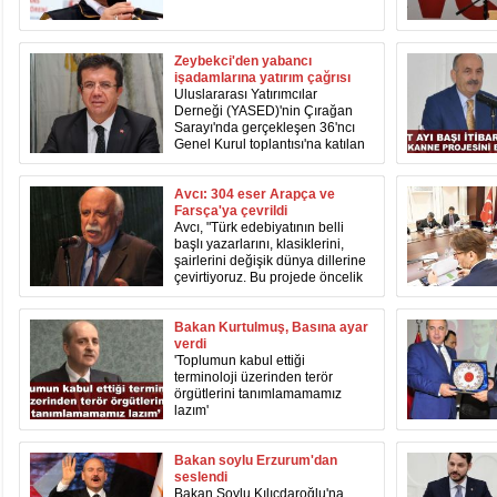
Zeybekci'den yabancı
işadamlarına yatırım çağrısı
Uluslararası Yatırımcılar
Derneği (YASED)'nin Çırağan
Sarayı'nda gerçekleşen 36'ncı
Genel Kurul toplantısı'na katılan
Ekonomi Bakanı Nihat Zeybekci
yabancı işadamlarına yatırım
çağrısında bulundu.
Avcı: 304 eser Arapça ve
Farsça'ya çevrildi
Avcı, "Türk edebiyatının belli
başlı yazarlarını, klasiklerini,
şairlerini değişik dünya dillerine
çevirtiyoruz. Bu projede öncelik
komşularımızın oluyor. Bugüne
kadar 304 eser Arapça ve
Farsça'ya çevrilmiştir" dedi.
Bakan Kurtulmuş, Basına ayar
verdi
'Toplumun kabul ettiği
terminoloji üzerinden terör
örgütlerini tanımlamamamız
lazım'
Bakan soylu Erzurum'dan
seslendi
Bakan Soylu Kılıçdaroğlu'na