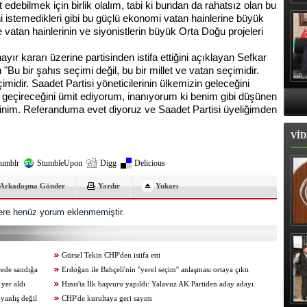
edebilmek için birlik olalım, tabi ki bundan da rahatsız olan bu
Hı
ini istemedikleri gibi bu güçlü ekonomi vatan hainlerine büyük
 vatan hainlerinin ve siyonistlerin büyük Orta Doğu projeleri
yır kararı üzerine partisinden istifa ettiğini açıklayan Sefkar
u bir şahıs seçimi değil, bu bir millet ve vatan seçimidir.
midir. Saadet Partisi yöneticilerinin ülkemizin geleceğini
n geçireceğini ümit ediyorum, inanıyorum ki benim gibi düşünen
inim. Referanduma evet diyoruz ve Saadet Partisi üyeliğimden
VİD
umblr
StumbleUpon
Digg
Delicious
Arkadaşına Gönder
Yazdır
Yukarı
re henüz yorum eklenmemiştir.
İl
Gürsel Tekin CHP'den istifa etti
çede sandığa
Erdoğan ile Bahçeli'nin ''yerel seçim'' anlaşması ortaya çıktı
 yer aldı
Hınıs'ta İlk başvuru yapıldı: Yalavuz AK Partiden aday adayı
yanlış değil
CHP'de kurultaya geri sayım