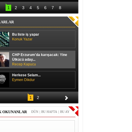
lal Erdoğan hedefi 
Başbakan ile 
12’den vurdu
ayakkabı boyacısı 
1
2
3
4
5
6
7
8
arasında güldüren 
diyalog
ZARLAR
Bu liste iş yapar
Konuk Yazar
CHP Erzurum'da karışacak: Yine
Ülkücü aday...
Recep Kapucu
Herkese Selam...
Eymen Dikdur
Merhaba,
1
2
Durmuş Duran
K OKUNANLAR
DÜN
|
BU HAFTA
|
BU AY