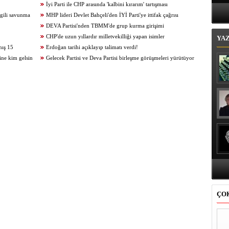
Bi
İyi Parti ile CHP arasında 'kalbini kırarım' tartışması
gili savunma
MHP lideri Devlet Bahçeli'den İYİ Parti'ye ittifak çağrısı
DEVA Partisi'nden TBMM'de grup kurma girişimi
CHP'de uzun yıllardır milletvekilliği yapan isimler
YA
mış 15
Erdoğan tarihi açıklayıp talimatı verdi!
ine kim gelsin
Gelecek Partisi ve Deva Partisi birleşme görüşmeleri yürütüyor
ÇO