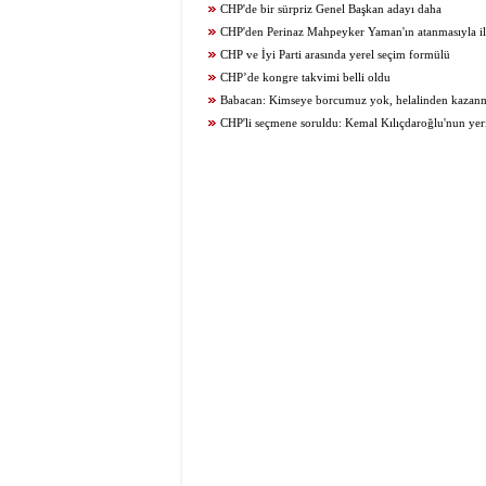
CHP'de bir sürpriz Genel Başkan adayı daha
CHP'den Perinaz Mahpeyker Yaman'ın atanmasıyla il
CHP ve İyi Parti arasında yerel seçim formülü
CHP’de kongre takvimi belli oldu
Babacan: Kimseye borcumuz yok, helalinden kazan
vekilimiz var
CHP'li seçmene soruldu: Kemal Kılıçdaroğlu'nun yer