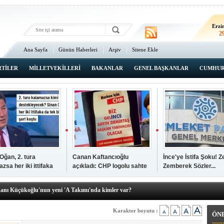
Erz
2
Erzi
2
Ana Sayfa
Günün Haberleri
Arşiv
Sitene Ekle
2
An
3
RTİLER
MİLLETVEKİLLERİ
BAKANLAR
GENEL BAŞKANLAR
CUMHUR
İsta
2
Oğan, 2. tura
Canan Kaftancıoğlu
İnce'ye İstifa Şoku! Z
zsa her iki ittifaka
açıkladı: CHP logolu sahte
Zemberek Sözler...
şkanı Ali Öğdük, mazbatasını aldı…
tek şartını sundu
broşürleri AKP'liler
elere yeni operasyon! Zeydan Karalar, Abdurrahman Tutdere ve Ahmet
bastırmış
kanı Küçükoğlu'nun yeni 'A Takımı'nda kimler var?
den Tarihi günde, tarihi açılış
kanlar anketi açıklandı!
Karakter boyutu :
ÖN
sı Zafer Tarıkdaroğlu, oyunu memleketinde kullandı