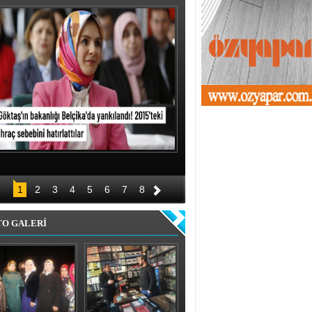
1
2
3
4
5
6
7
8
TO GALERİ