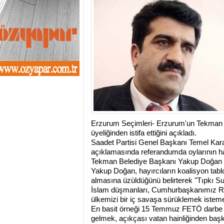
13:01
- Sekmen oyunu 
12:46
- Erzurum 2019 Y
11:33
- Canan Uçar proj
11:27
- Uçar: Çılgın p
11:02
- AK Parti'de sıra
10:54
- CHP'nin İstanbu
10:20
- CHP'nin Ümran
10:13
- Gürsel Tekin CHP
13:42
- DEM Parti'de ön
Erzurum Seçimleri- Erzurum'un Tekman i
üyeliğinden istifa ettiğini açıkladı.
Saadet Partisi Genel Başkanı Temel Kara
açıklamasında referandumda oylarının ha
Tekman Belediye Başkanı Yakup Doğan üyel
Yakup Doğan, hayırcıların koalisyon tabl
almasına üzüldüğünü belirterek "Tıpkı Su
İslam düşmanları, Cumhurbaşkanımız Rece
ülkemizi bir iç savaşa sürüklemek istemek
En basit örneği 15 Temmuz FETÖ darbe 
gelmek, açıkçası vatan hainliğinden başka