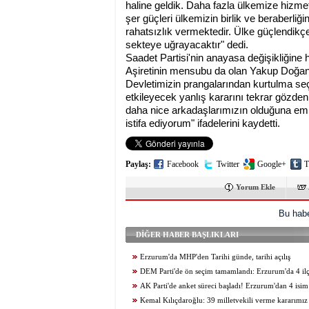
haline geldik. Daha fazla ülkemize hizmet 
şer güçleri ülkemizin birlik ve beraberliğ
rahatsızlık vermektedir. Ülke güçlendikçe
sekteye uğrayacaktır" dedi.
Saadet Partisi'nin anayasa değişikliğine ha
Aşiretinin mensubu da olan Yakup Doğan "B
Devletimizin prangalarından kurtulma seçi
etkileyecek yanlış kararını tekrar gözde
daha nice arkadaşlarımızın olduğuna em
istifa ediyorum" ifadelerini kaydetti.
Paylaş:
Facebook
Twitter
Google+
T
Yorum Ekle
Bu habe
DİĞER HABER BAŞLIKLARI
Erzurum'da MHP'den Tarihi günde, tarihi açılış
DEM Parti'de ön seçim tamamlandı: Erzurum'da 4 il
gidildi
AK Parti'de anket süreci başladı! Erzurum'dan 4 isim
Kemal Kılıçdaroğlu: 39 milletvekili verme kararımız 