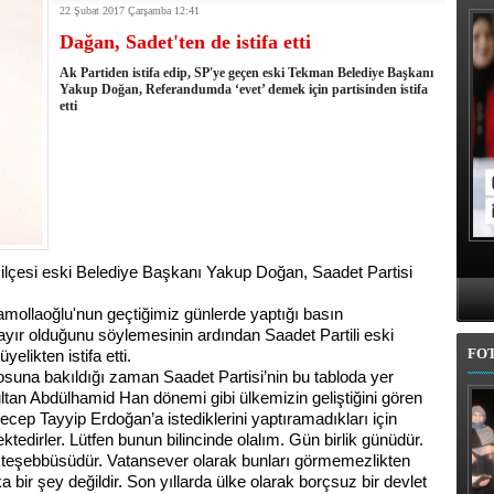
22 Şubat 2017 Çarşamba 12:41
kullandı
Dağan, Sadet'ten de istifa etti
erel Seçim Seçim Sonuçları
elerini açıkladı
Ak Partiden istifa edip, SP'ye geçen eski Tekman Belediye Başkanı
rojem şehri Mehmet Sekmen'den kurtarmak!
Yakup Doğan, Referandumda ‘evet’ demek için partisinden istifa
etti
 belediye meclis üyesi adaylarında
l'da 11 ilçe adayı daha belli oldu
iye adayı Aykut Erdoğdu oldu
'den istifa etti
 seçim tamamlandı: Erzurum'da 4 ilçede sandığa gidildi
lçesi eski Belediye Başkanı Yakup Doğan, Saadet Partisi
mollaoğlu'nun geçtiğimiz günlerde yaptığı basın
yır olduğunu söylemesinin ardından Saadet Partili eski
FO
ikten istifa etti.
osuna bakıldığı zaman Saadet Partisi’nin bu tabloda yer
ltan Abdülhamid Han dönemi gibi ülkemizin geliştiğini gören
p Tayyip Erdoğan’a istediklerini yaptıramadıkları için
tedirler. Lütfen bunun bilincinde olalım. Gün birlik günüdür.
teşebbüsüdür. Vatansever olarak bunları görmemezlikten
 bir şey değildir. Son yıllarda ülke olarak borçsuz bir devlet