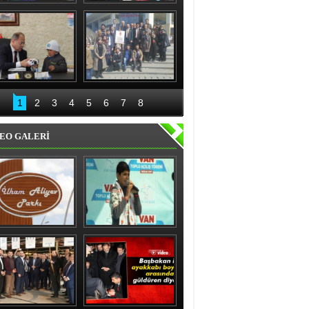
nıslı kadınlardan 
Recep Aydın ve ekibi 
'evet' sözü
geceli gündüzlü 
çalışıyor
Bakan Akdağ 
Palandöken İlçe 
Oltu’da
Başkanlığından 15 
1
2
3
4
5
6
7
8
Temmuz kahraman 
kadınlar sergisi
EO GALERİ
ham Aliyev Parkı 
Vanlı çocuk gülme 
Törenle Açıldı
krizine soktu