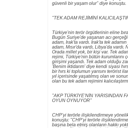
güvenli bir yaşam olur" diye konuştu.
"TEK ADAM REJİMİNİ KALICILAŞT
Türkiye'nin terör örgütlerinin eline b
Bugün Suriye'de yaşanan acı gerçeği b
adam, Irak'ta vardı. Irak'ta tek adamın
adam, Mısır'da vardı, Libya'da vardı. 
Orada millet yok, bir kişi var. Tek ad
rejimi, Türkiye'nin bütün kurumlarını çö
girişimi yaşandı. Tek adam olduğu zam
'Benim iktidarım' diye kendi siyasi hır
bir hırs ki toplumun yarısını terörist
yıl içerisinde yaşatılmış olan ve sonu
olan bu tek adam rejimini kalıcılaştırma
"AKP TÜRKİYE'NİN YARISINDAN FA
OYUN OYNUYOR"
CHP'yi terörle ilişkilendirmeye yöneli
konuştu: "CHP'yi terörle ilişiklendirm
başına bela etmiş olanların hakkı yok