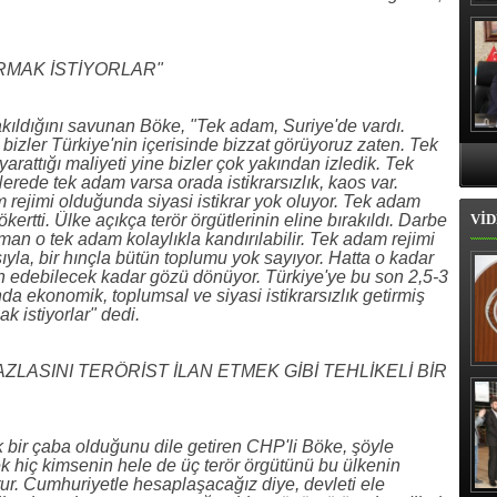
Hı
IRMAK İSTİYORLAR"
ırakıldığını savunan Böke, "Tek adam, Suriye'de vardı.
izler Türkiye'nin içerisinde bizzat görüyoruz zaten. Tek
 yarattığı maliyeti yine bizler çok yakından izledik. Tek
Nerede tek adam varsa orada istikrarsızlık, kaos var.
am rejimi olduğunda siyasi istikrar yok oluyor. Tek adam
kertti. Ülke açıkça terör örgütlerinin eline bırakıldı. Darbe
VİD
an o tek adam kolaylıkla kandırılabilir. Tek adam rejimi
sıyla, bir hınçla bütün toplumu yok sayıyor. Hatta o kadar
 ilan edebilecek kadar gözü dönüyor. Türkiye'ye bu son 2,5-3
nda ekonomik, toplumsal ve siyasi istikrarsızlık getirmiş
k istiyorlar" dedi.
ZLASINI TERÖRİST İLAN ETMEK GİBİ TEHLİKELİ BİR
İl
k bir çaba olduğunu dile getiren CHP'li Böke, şöyle
ek hiç kimsenin hele de üç terör örgütünü bu ülkenin
tur. Cumhuriyetle hesaplaşacağız diye, devleti ele