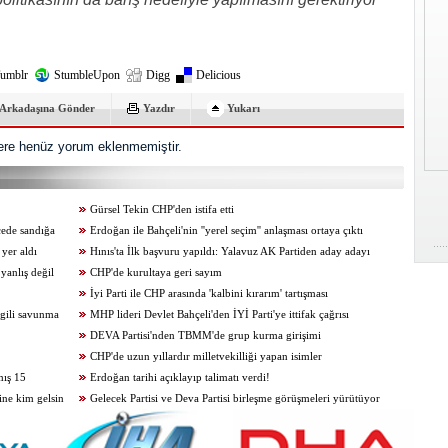
umblr
StumbleUpon
Digg
Delicious
Arkadaşına Gönder
Yazdır
Yukarı
re henüz yorum eklenmemiştir.
Gürsel Tekin CHP'den istifa etti
çede sandığa
Erdoğan ile Bahçeli'nin ''yerel seçim'' anlaşması ortaya çıktı
 yer aldı
Hınıs'ta İlk başvuru yapıldı: Yalavuz AK Partiden aday adayı
yanlış değil
CHP'de kurultaya geri sayım
İyi Parti ile CHP arasında 'kalbini kırarım' tartışması
gili savunma
MHP lideri Devlet Bahçeli'den İYİ Parti'ye ittifak çağrısı
DEVA Partisi'nden TBMM'de grup kurma girişimi
CHP'de uzun yıllardır milletvekilliği yapan isimler
mış 15
Erdoğan tarihi açıklayıp talimatı verdi!
ine kim gelsin
Gelecek Partisi ve Deva Partisi birleşme görüşmeleri yürütüyor