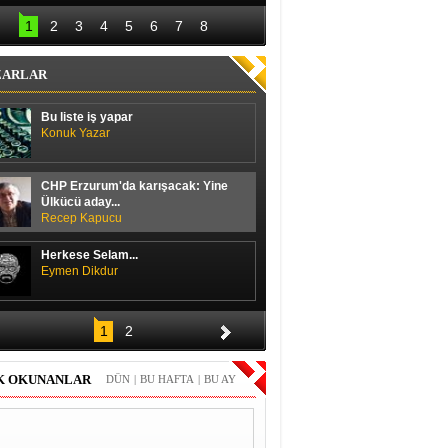
lal Erdoğan hedefi 
Başbakan ile 
12’den vurdu
ayakkabı boyacısı 
1
2
3
4
5
6
7
8
arasında güldüren 
diyalog
ZARLAR
Bu liste iş yapar
Konuk Yazar
CHP Erzurum'da karışacak: Yine
Ülkücü aday...
Recep Kapucu
Herkese Selam...
Eymen Dikdur
Merhaba,
1
2
Durmuş Duran
K OKUNANLAR
DÜN
|
BU HAFTA
|
BU AY