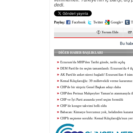
dedi.
Paylaş:
Facebook
Twitter
Google+
T
Yorum Ekle
Bu habe
DİĞER HABER BAŞLIKLARI
Erzurum'da MHP'den Tarihi günde, tarihi açılış
DEM Parti'de ön seçim tamamlandı: Erzurum'da 4 il
gidildi
AK Parti'de anket süreci başladı! Erzurum'dan 4 isim
Kemal Kılıçdaroğlu: 39 milletvekili verme kararımız 
CHP'de bir sürpriz Genel Başkan adayı daha
CHP'den Perinaz Mahpeyker Yaman'ın atanmasıyla il
CHP ve İyi Parti arasında yerel seçim formülü
CHP’de kongre takvimi belli oldu
Babacan: Kimseye borcumuz yok, helalinden kazan
vekilimiz var
CHP'li seçmene soruldu: Kemal Kılıçdaroğlu'nun yer