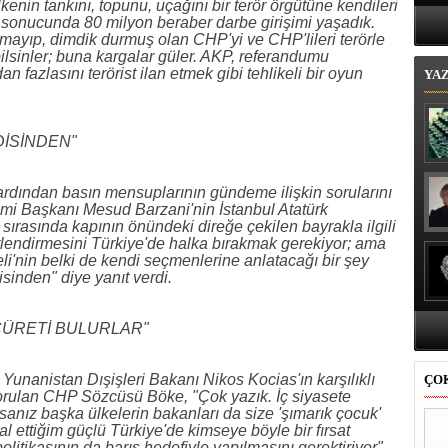
Bi
lkenin tankını, topunu, uçağını bir terör örgütüne kendileri
un sonucunda 80 milyon beraber darbe girişimi yaşadık.
lmayıp, dimdik durmuş olan CHP'yi ve CHP'lileri terörle
ilsinler; buna kargalar güler. AKP, referandumu
 fazlasını terörist ilan etmek gibi tehlikeli bir oyun
YA
DİSİNDEN"
rdından basın mensuplarının gündeme ilişkin sorularını
timi Başkanı Mesud Barzani'nin İstanbul Atatürk
sırasında kapının önündeki direğe çekilen bayrakla ilgili
lendirmesini Türkiye'de halka bırakmak gerekiyor; ama
i'nin belki de kendi seçmenlerine anlatacağı bir şey
sinden" diye yanıt verdi.
 CÜRETİ BULURLAR"
Yunanistan Dışişleri Bakanı Nikos Kocias'ın karşılıklı
ÇO
sorulan CHP Sözcüsü Böke, "Çok yazık. İç siyasete
sanız başka ülkelerin bakanları da size 'şımarık çocuk'
al ettiğim güçlü Türkiye'de kimseye böyle bir fırsat
politikasının da barış hedefiyle yapılmasını gerektiriyor"