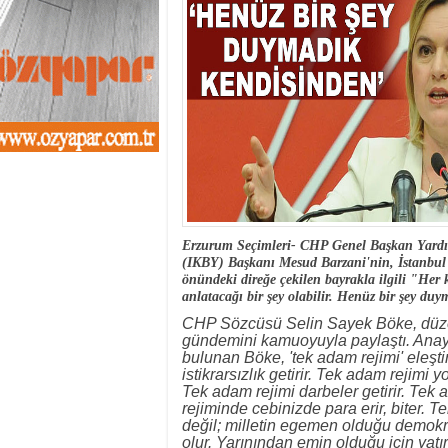
13:01
- Sekmen oyunu 
12:46
- Erzurum 2019 Y
11:33
- Canan Uçar proj
11:27
- Uçar: Çılgın p
11:02
- AK Parti'de sıra
10:54
- CHP'nin İstanbu
10:20
- CHP'nin Ümran
10:13
- Gürsel Tekin CHP
13:42
- DEM Parti'de ön
Erzurum Seçimleri- CHP Genel Başkan Yardım
(IKBY) Başkanı Mesud Barzani'nin, İstanbul 
önündeki direğe çekilen bayrakla ilgili "Her
anlatacağı bir şey olabilir. Henüz bir şey du
CHP Sözcüsü Selin Sayek Böke, düzenl
gündemini kamuoyuyla paylaştı. Anaya
bulunan Böke, 'tek adam rejimi' eleşt
istikrarsızlık getirir. Tek adam rejimi y
Tek adam rejimi darbeler getirir. Tek a
rejiminde cebinizde para erir, biter. 
değil; milletin egemen olduğu demokra
olur. Yarınından emin olduğu için yatı