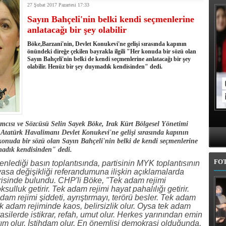
27 Şubat 2017 Pazartesi 17:33
kullandı
Sayın Bahçeli'nin belki kendi seçmenlerine
erel Seçim Seçim Sonuçları
anlatacağı bir şey olabilir
elerini açıkladı
rojem şehri Mehmet Sekmen'den kurtarmak!
Böke,Barzani'nin, Devlet Konukevi'ne gelişi sırasında kapının
 belediye meclis üyesi adaylarında
önündeki direğe çekilen bayrakla ilgili "Her konuda bir sözü olan
Sayın Bahçeli'nin belki de kendi seçmenlerine anlatacağı bir şey
l'da 11 ilçe adayı daha belli oldu
olabilir. Henüz bir şey duymadık kendisinden" dedi.
iye adayı Aykut Erdoğdu oldu
'den istifa etti
 seçim tamamlandı: Erzurum'da 4 ilçede sandığa gidildi
cısı ve Sözcüsü Selin Sayek Böke, Irak Kürt Bölgesel Yönetimi
Atatürk Havalimanı Devlet Konukevi'ne gelişi sırasında kapının
 konuda bir sözü olan Sayın Bahçeli'nin belki de kendi seçmenlerine
ymadık kendisinden" dedi.
FO
ediği basın toplantısında, partisinin MYK toplantısının
sa değişikliği referandumuna ilişkin açıklamalarda
irisinde bulundu. CHP'li Böke, "Tek adam rejimi
oksulluk getirir. Tek adam rejimi hayat pahalılığı getirir.
dam rejimi şiddeti, ayrıştırmayı, terörü besler. Tek adam
Tek adam rejiminde kaos, belirsizlik olur. Oysa tek adam
silerde istikrar, refah, umut olur. Herkes yarınından emin
rım olur. İstihdam olur. En önemlisi demokrasi olduğunda,