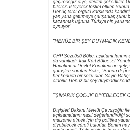
geçireceğiz diye, devleti çökerttiler. Ü
bilerek, isteyerek teslim ettiler. Bun
Her üç terör örgütü karşısında kandırı
yan yana getirmeye çalışanlar, şunu b
kazanmak uğruna Türkiye'nin yarısından
oynuyor"
"HENÜZ BİR ŞEY DUYMADIK KEN
CHP Sözcüsü Böke, açıklamalarının a
da yanıtladı. Irak Kürt Bölgesel Yöne
Havalimanı Devlet Konukevi'ne gelişi 
görüşleri sorulan Böke, "Bunun değer
her konuda bir sözü olan Sayın Bahçel
olabilir. Henüz bir şey duymadık kendi
"'ŞIMARIK ÇOCUK' DİYEBİLECEK
Dışişleri Bakanı Mevlüt Çavuşoğlu ile 
açıklamalarını nasıl değerlendirdiği 
malzeme etmek için dış politika yapar
diyebilecek cüreti bulurlar. Benim hay
verilmemeli. Türkiye'nin iç barışı, dış 