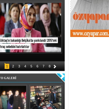
1
2
3
4
5
6
7
8
TO GALERİ