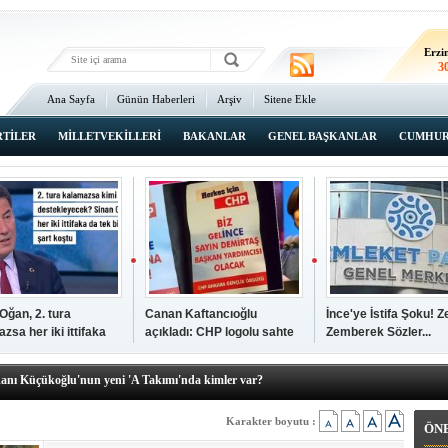
Erz
2
Erzi
3
Ana Sayfa
Günün Haberleri
Arşiv
Sitene Ekle
2
An
3
RTİLER
MİLLETVEKİLLERİ
BAKANLAR
GENEL BAŞKANLAR
CUMHUR
İsta
2
Oğan, 2. tura
Canan Kaftancıoğlu
İnce'ye İstifa Şoku! Z
zsa her iki ittifaka
açıkladı: CHP logolu sahte
Zemberek Sözler...
şkanı Ali Öğdük, mazbatasını aldı…
tek şartını sundu
broşürleri AKP'liler
elere yeni operasyon! Zeydan Karalar, Abdurrahman Tutdere ve Ahmet
bastırmış
kanı Küçükoğlu'nun yeni 'A Takımı'nda kimler var?
den Tarihi günde, tarihi açılış
kanlar anketi açıklandı!
Karakter boyutu :
ÖN
sı Zafer Tarıkdaroğlu, oyunu memleketinde kullandı