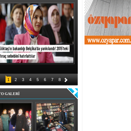
1
2
3
4
5
6
7
8
TO GALERİ