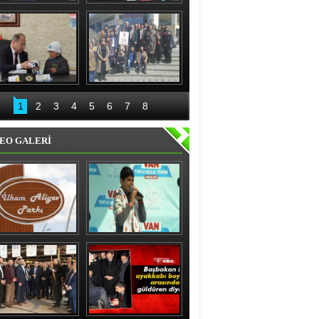
nıslı kadınlardan 
Recep Aydın ve ekibi 
'evet' sözü
geceli gündüzlü 
çalışıyor
Bakan Akdağ 
Palandöken İlçe 
Oltu’da
Başkanlığından 15 
1
2
3
4
5
6
7
8
Temmuz kahraman 
kadınlar sergisi
EO GALERİ
ham Aliyev Parkı 
Vanlı çocuk gülme 
Törenle Açıldı
krizine soktu