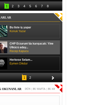
lal Erdoğan hedefi 
Başbakan ile 
12’den vurdu
ayakkabı boyacısı 
1
2
3
4
5
6
7
8
arasında güldüren 
diyalog
ZARLAR
Bu liste iş yapar
Konuk Yazar
CHP Erzurum'da karışacak: Yine
Ülkücü aday...
Recep Kapucu
Herkese Selam...
Eymen Dikdur
Merhaba,
1
2
Durmuş Duran
K OKUNANLAR
DÜN
|
BU HAFTA
|
BU AY