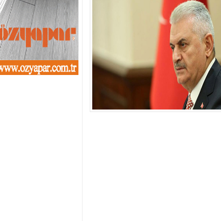
13:01
- Sekmen oyunu 
12:46
- Erzurum 2019 Y
11:33
- Canan Uçar proj
11:27
- Uçar: Çılgın p
11:02
- AK Parti'de sıra
10:54
- CHP'nin İstanbu
10:20
- CHP'nin Ümran
10:13
- Gürsel Tekin CHP
13:42
- DEM Parti'de ön