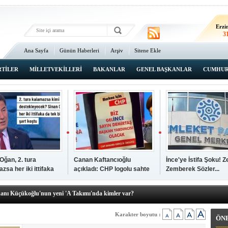
Erz
2
Erzi
3
Ana Sayfa
Günün Haberleri
Arşiv
Sitene Ekle
2
An
3
RTİLER
MİLLETVEKİLLERİ
BAKANLAR
GENEL BAŞKANLAR
CUMHUR
İsta
2
Oğan, 2. tura
Canan Kaftancıoğlu
İnce'ye İstifa Şoku! Z
zsa her iki ittifaka
açıkladı: CHP logolu sahte
Zemberek Sözler...
şkanı Ali Öğdük, mazbatasını aldı…
tek şartını sundu
broşürleri AKP'liler
elere yeni operasyon! Zeydan Karalar, Abdurrahman Tutdere ve Ahmet
bastırmış
kanı Küçükoğlu'nun yeni 'A Takımı'nda kimler var?
den Tarihi günde, tarihi açılış
kanlar anketi açıklandı!
Karakter boyutu :
ÖN
sı Zafer Tarıkdaroğlu, oyunu memleketinde kullandı