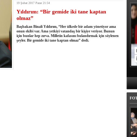
19 Şubat 2017 Pazar 21:54
kullandı
Yıldırım: “Bir gemide iki tane kaptan
erel Seçim Seçim Sonuçları
olmaz”
elerini açıkladı
rojem şehri Mehmet Sekmen'den kurtarmak!
Başbakan Binali Yıldırım, “Her ülkede bir adam yönetiyor ama
 belediye meclis üyesi adaylarında
onun ekibi var. Ama yetkiyi vatandaş bir kişiye veriyor. Bunun
için bunlar hep zırva. Milletin kafasını bulandırmak için söylenen
l'da 11 ilçe adayı daha belli oldu
şeyler. Bir gemide iki tane kaptan olmaz” dedi.
iye adayı Aykut Erdoğdu oldu
'den istifa etti
 seçim tamamlandı: Erzurum'da 4 ilçede sandığa gidildi
FO