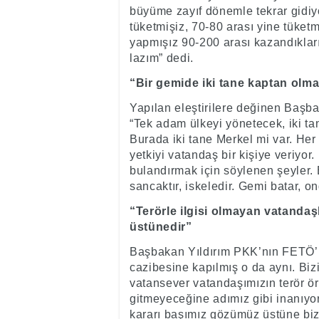
büyüme zayıf dönemle tekrar gidiy
tüketmişiz, 70-80 arası yine tüket
yapmışız 90-200 arası kazandıkları
lazım” dedi.
“Bir gemide iki tane kaptan olm
Yapılan eleştirilere değinen Başba
“Tek adam ülkeyi yönetecek, iki t
Burada iki tane Merkel mi var. He
yetkiyi vatandaş bir kişiye veriyor.
bulandırmak için söylenen şeyler. 
sancaktır, iskeledir. Gemi batar, on
“Terörle ilgisi olmayan vatandaş
üstünedir”
Başbakan Yıldırım PKK’nın FETÖ’nü
cazibesine kapılmış o da aynı. Bizi
vatansever vatandaşımızın terör örg
gitmeyeceğine adımız gibi inanıyor
kararı başımız gözümüz üstüne biz