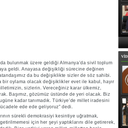
Hı
VİD
rda bulunmak üzere geldiği Almanya’da sivil toplum
araya geldi. Anayasa değişikliği sürecine değinen
tandaşımız da bu değişiklikte sizler de söz sahibi.
bir oylama olacak değişiklikler evet ile kabul, hayır
milletimizin, sizlerin. Vereceğiniz karar ülkemiz,
larak. Başımız, gözümüz üstünde de yeri olacak. Biz
İl
bugüne kadar tanımadık. Türkiye’de millet iradesini
mücadele ede ede geliyoruz” dedi.
ının sürekli demokrasiyi kesintiye uğratmak,
etirilmemesi için her şeyi yaptıklarını dile getirerek,