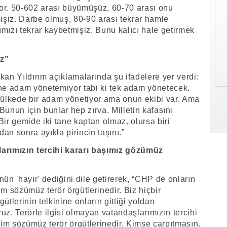
or. 50-602 arası büyümüşüz, 60-70 arası onu
mişiz. Darbe olmuş, 80-90 arası tekrar hamle
mızı tekrar kaybetmişiz. Bunu kalıcı hale getirmek
az”
kan Yıldırım açıklamalarında şu ifadelere yer verdi:
ane adam yönetemiyor tabi ki tek adam yönetecek.
r ülkede bir adam yönetiyor ama onun ekibi var. Ama
 Bunun için bunlar hep zırva. Milletin kafasını
Bir gemide iki tane kaptan olmaz. olursa biri
dan sonra ayıkla pirincin taşını.”
larımızın tercihi kararı başımız gözümüz
n 'hayır' dediğini dile getirerek, “CHP de onların
m sözümüz terör örgütlerinedir. Biz hiçbir
ütlerinin telkinine onların gittiği yoldan
uz. Terörle ilgisi olmayan vatandaşlarımızın tercihi
im sözümüz terör örgütlerinedir. Kimse çarpıtmasın.