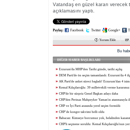
Vatandaş en güzel kararı verecek t
açıklamasını yaptı.
Paylaş:
Facebook
Twitter
Google+
T
Yorum Ekle
Bu habe
DİĞER HABER BAŞLIKLARI
Erzurum'da MHP'den Tarihi günde, tarihi açılış
DEM Parti'de ön seçim tamamlandı: Erzurum'da 4 il
gidildi
AK Parti'de anket süreci başladı! Erzurum'dan 4 isim
Kemal Kılıçdaroğlu: 39 milletvekili verme kararımız 
CHP'de bir sürpriz Genel Başkan adayı daha
CHP'den Perinaz Mahpeyker Yaman'ın atanmasıyla il
CHP ve İyi Parti arasında yerel seçim formülü
CHP’de kongre takvimi belli oldu
Babacan: Kimseye borcumuz yok, helalinden kazan
vekilimiz var
CHP'li seçmene soruldu: Kemal Kılıçdaroğlu'nun yer