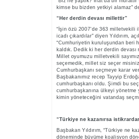
“Biz ne yaptık? İnat da bir murattır
kimse bu bizden yetkiyi alamaz” d
“Her derdin devası millettir”
“İşin özü 2007’de 363 milletvekili
icadı çıkardılar” diyen Yıldırım, a
“Cumhuriyetin kuruluşundan beri h
kaldık. Dedik ki her derdin devası m
Millet oyumuzu milletvekili sayımı
seçemedik, millet siz seçer misin
Cumhurbaşkanı seçmeye karar verdi
Başbakanımız recep Tayyip Erdoğa
cumhurbaşkanı oldu. Şimdi bu seçi
cumhurbaşkanına ülkeyi yönetme y
kimin yöneteceğini vatandaş seçm
“Türkiye ne kazanırsa istikrarda
Başbakan Yıldırım, “Türkiye ne kaza
döneminde büyüme koalisyon dönem