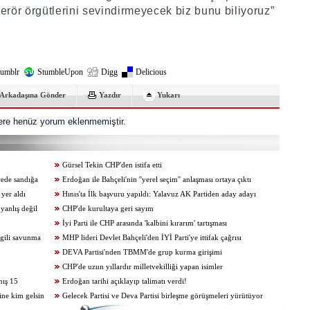
erör örgütlerini sevindirmeyecek biz bunu biliyoruz”
umblr
StumbleUpon
Digg
Delicious
Arkadaşına Gönder
Yazdır
Yukarı
re henüz yorum eklenmemiştir.
Gürsel Tekin CHP'den istifa etti
çede sandığa
Erdoğan ile Bahçeli'nin ''yerel seçim'' anlaşması ortaya çıktı
 yer aldı
Hınıs'ta İlk başvuru yapıldı: Yalavuz AK Partiden aday adayı
yanlış değil
CHP'de kurultaya geri sayım
İyi Parti ile CHP arasında 'kalbini kırarım' tartışması
gili savunma
MHP lideri Devlet Bahçeli'den İYİ Parti'ye ittifak çağrısı
DEVA Partisi'nden TBMM'de grup kurma girişimi
CHP'de uzun yıllardır milletvekilliği yapan isimler
mış 15
Erdoğan tarihi açıklayıp talimatı verdi!
ine kim gelsin
Gelecek Partisi ve Deva Partisi birleşme görüşmeleri yürütüyor