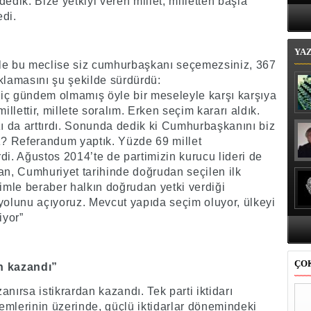
 dedik. Bize yetkiyi veren millet, milletten başla
Bi
edi.
YA
 ile bu meclise siz cumhurbaşkanı seçemezsiniz, 367
çıklamasını şu şekilde sürdürdü:
iç gündem olmamış öyle bir meseleyle karşı karşıya
illettir, millete soralım. Erken seçim kararı aldık.
zı da arttırdı. Sonunda dedik ki Cumhurbaşkanını biz
iz? Referandum yaptık. Yüzde 69 millet
. Ağustos 2014’te de partimizin kurucu lideri de
n, Cumhuriyet tarihinde doğrudan seçilen ilk
mle beraber halkın doğrudan yetki verdiği
olunu açıyoruz. Mevcut yapıda seçim oluyor, ülkeyi
iyor”
ÇO
n kazandı”
nırsa istikrardan kazandı. Tek parti iktidarı
lerinin üzerinde, güçlü iktidarlar dönemindeki