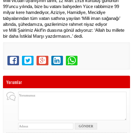
Milli vicdan uyanışının tarihi, 12 Mart 1918 kurtuluş gününün
99’uncu yılında, bize bu vatanı bahşeden Yüce rabbimize 99
milyar kere hamdediyor, Aziziye, Hamidiye, Mecidiye
tabyalarından tüm vatan sathına yayılan ‘Milli iman sağanağı’
altında, şühedamıza, gazilerimize rahmet niyaz ediyor
ve Milli Şairimiz Akif’in duasına gönül adıyoruz: ‘Allah bu millete
bir daha İstiklal Marşı yazdırmasın..’ dedi.
Yorumlar