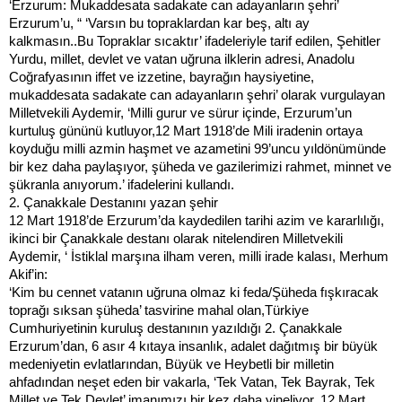
‘Erzurum: Mukaddesata sadakate can adayanların şehri’
Erzurum’u, “ ‘Varsın bu topraklardan kar beş, altı ay
kalkmasın..Bu Topraklar sıcaktır’ ifadeleriyle tarif edilen, Şehitler
Yurdu, millet, devlet ve vatan uğruna ilklerin adresi, Anadolu
Coğrafyasının iffet ve izzetine, bayrağın haysiyetine,
mukaddesata sadakate can adayanların şehri’ olarak vurgulayan
Milletvekili Aydemir, ‘Milli gurur ve sürur içinde, Erzurum’un
kurtuluş gününü kutluyor,12 Mart 1918’de Mili iradenin ortaya
koyduğu milli azmin haşmet ve azametini 99’uncu yıldönümünde
bir kez daha paylaşıyor, şüheda ve gazilerimizi rahmet, minnet ve
şükranla anıyorum.’ ifadelerini kullandı.
2. Çanakkale Destanını yazan şehir
12 Mart 1918’de Erzurum’da kaydedilen tarihi azim ve kararlılığı,
ikinci bir Çanakkale destanı olarak nitelendiren Milletvekili
Aydemir, ‘ İstiklal marşına ilham veren, milli irade kalası, Merhum
Akif’in:
‘Kim bu cennet vatanın uğruna olmaz ki feda/Şüheda fışkıracak
toprağı sıksan şüheda’ tasvirine mahal olan,Türkiye
Cumhuriyetinin kuruluş destanının yazıldığı 2. Çanakkale
Erzurum’dan, 6 asır 4 kıtaya insanlık, adalet dağıtmış bir büyük
medeniyetin evlatlarından, Büyük ve Heybetli bir milletin
ahfadından neşet eden bir vakarla, ‘Tek Vatan, Tek Bayrak, Tek
Millet ve Tek Devlet’ imanımızı bir kez daha yineliyor, 12 Mart