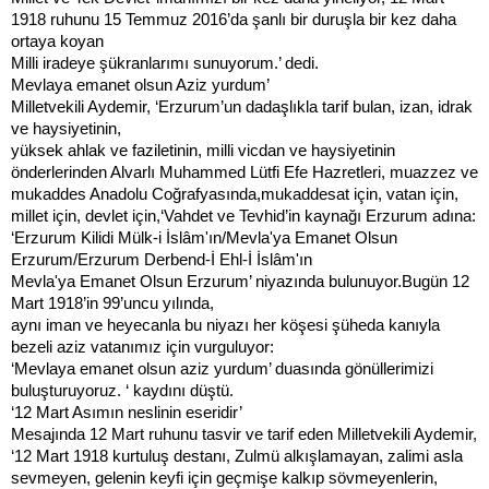
1918 ruhunu 15 Temmuz 2016’da şanlı bir duruşla bir kez daha
ortaya koyan
Milli iradeye şükranlarımı sunuyorum.’ dedi.
Mevlaya emanet olsun Aziz yurdum’
Milletvekili Aydemir, ‘Erzurum’un dadaşlıkla tarif bulan, izan, idrak
ve haysiyetinin,
yüksek ahlak ve faziletinin, milli vicdan ve haysiyetinin
önderlerinden Alvarlı Muhammed Lütfi Efe Hazretleri, muazzez ve
mukaddes Anadolu Coğrafyasında,mukaddesat için, vatan için,
millet için, devlet için,‘Vahdet ve Tevhid’in kaynağı Erzurum adına:
‘Erzurum Kilidi Mülk-i İslâm'ın/Mevla'ya Emanet Olsun
Erzurum/Erzurum Derbend-İ Ehl-İ İslâm'ın
Mevla'ya Emanet Olsun Erzurum’ niyazında bulunuyor.Bugün 12
Mart 1918’in 99’uncu yılında,
aynı iman ve heyecanla bu niyazı her köşesi şüheda kanıyla
bezeli aziz vatanımız için vurguluyor:
‘Mevlaya emanet olsun aziz yurdum’ duasında gönüllerimizi
buluşturuyoruz. ‘ kaydını düştü.
‘12 Mart Asımın neslinin eseridir’
Mesajında 12 Mart ruhunu tasvir ve tarif eden Milletvekili Aydemir,
‘12 Mart 1918 kurtuluş destanı, Zulmü alkışlamayan, zalimi asla
sevmeyen, gelenin keyfi için geçmişe kalkıp sövmeyenlerin,