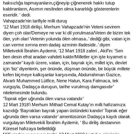
haksızlığa tapmayanların,çiğneyip çiğnenerek hakkı tutup
kaldıranların, Asımın neslinden olma kararlılığı gösterenlerin
eseridir. ‘ dedi.
Vahapzade’nin tarifiyle milli duruş
‘12 Mart 1918 dirilişi, Merhum Vahapzade’nin Veteni sevirem
diyen çoh olar/Demeye ne var ki dil yorulmasa/Veten de bizim tek
öler, yoh olar/ Vetenin yolunda ölen olmasa..’ dediği gibi, vatan için
can verme sırrına eren dadaş azminin ifadesidir..’ diyen
Milletvekili İbrahim Aydemir, ‘12 Mart 1918 zaferi , Akif’in: ‘Sen
ben desin efrat aradan vahdeti kaldır/Milletler için işte kıyamet o
zamandır’ kaydı üzere, vatan, için, bayrak için, millet için, devlet
için ‘biz’ diyenlerin, şer önünde, düşman önünde, bir büyük millete
kefen biçmeye kalkışanlar karşısında, Abdurrahman Gazice,
Alvarlı Muhammed Lütfice, Nene Hatun, Kara Fatmaca, tek
vurguyla, Dadaşça duruşun, tarihe vurulmuş damgasıdır’
nitelemesinde bulundu.
‘Toprak eğer uğrunda ölen varsa vatandır’
12 Mart 1918’i Merhum Mithad Cemal Kutay’ın milli hafızamıza
kazıdığı ‘Bayrakları bayrak yapan üstündeki kandır/ Toprak eğer
uğrunda ölen varsa vatandır’ amentüsünün Dadaşça kaydı olarak
vurgulayan Miletvekili İbrahim Aydemir, ‘ Bu diriliş destanının
Küresel hafızaya belletildiği