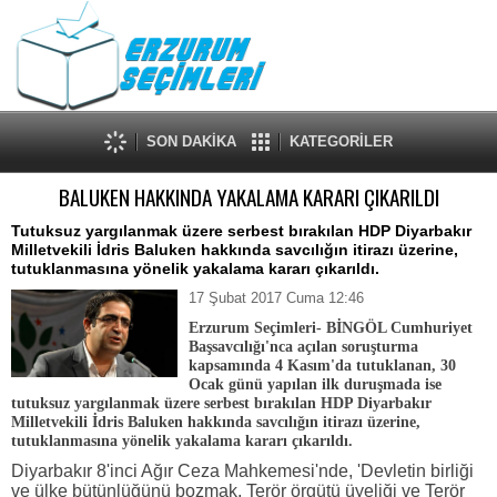
SON DAKİKA
KATEGORİLER
BALUKEN HAKKINDA YAKALAMA KARARI ÇIKARILDI
Tutuksuz yargılanmak üzere serbest bırakılan HDP Diyarbakır
Milletvekili İdris Baluken hakkında savcılığın itirazı üzerine,
tutuklanmasına yönelik yakalama kararı çıkarıldı.
17 Şubat 2017 Cuma 12:46
Erzurum Seçimleri- BİNGÖL Cumhuriyet
Başsavcılığı'nca açılan soruşturma
kapsamında 4 Kasım'da tutuklanan, 30
Ocak günü yapılan ilk duruşmada ise
tutuksuz yargılanmak üzere serbest bırakılan HDP Diyarbakır
Milletvekili İdris Baluken hakkında savcılığın itirazı üzerine,
tutuklanmasına yönelik yakalama kararı çıkarıldı.
Diyarbakır 8'inci Ağır Ceza Mahkemesi'nde, 'Devletin birliği
ve ülke bütünlüğünü bozmak, Terör örgütü üyeliği ve Terör