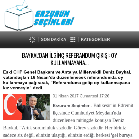
SON DAKİKA
KATEGORİLER
BAYKAL'DAN İLGİNÇ REFERANDUM ÇIKIŞI: OY
KULLANMAYANA...
Eski CHP Genel Başkanı ve Antalya Milletvekili Deniz Baykal,
vatandaşları 16 Nisan’da düzenlenecek referandumda oy
kullanmaya çağırarak, “Referanduma gelip oy kullanmayana
kız vermeyin” dedi.
01 Nisan 2017 Cumartesi 17:26
Balıkesir’in Edremit
Erzurum Seçimleri-
ilçesinde Cumhuriyet Meydanı'nda
düzenlenen mitingde konuşan Deniz
Baykal, “Artık sorumluluk sizdedir. Görev sizdedir. Her biriniz
sadece siz değil, elinizin ulaştığı, elinizin erdiği herkesi 'gel buraya